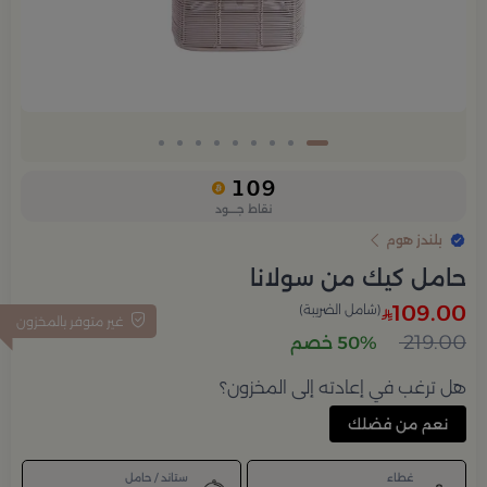
109
نقاط جــــود
بلندز هوم
حامل كيك من سولانا
109.00
(شامل الضريبة)
غير متوفر بالمخزون
219.00
50% خصم
هل ترغب في إعادته إلى المخزون؟
نعم من فضلك
غطاء
ستاند / حامل