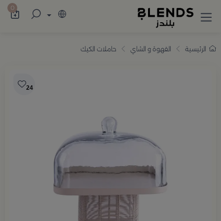
سوّق من بلندز تشكيلة تضم ترامس القهوة والش
0
الرئيسية
القهوة و الشاي
حاملات الكيك
24