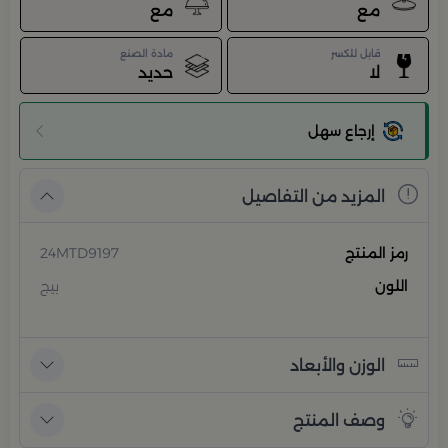
مع
مع
قابل للكسر
مادة الصنع
لا
حديد
إرجاع سهل
المزيد من التفاصيل
رمز المنتج
24MTD9197
اللون
بيج
الوزن والأبعاد
وصف المنتج