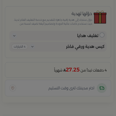
حوّلها لهدية
حوّل منتجك إلى هدية راقية جاهزة للتقديم مع خدمة التغليف الفاخر لدينا،
حيث نستخدم خامات عالية الجودة وتصاميم أنيقة تضيف لمسة من
الفخامة والاهتمام بكل تفصيلة. مثالية للمناسبات الخاصة، الأعياد،
والإهداءات الراقية التي تترك انطباعًا لا يُنسى.
تغليف هدايا
كيس هدية ورقي فاخر
4
الخيارات
27.25
4 دفعات تبدأ من
شهرياً
اختر مدينتك لترى وقت التسليم