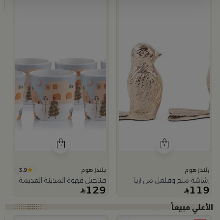
9
3.9
بلندز هوم
بلندز هوم
رشاشة ملح وفلفل من آريا
فناجيل قهوة المدينة القديمة
129
119