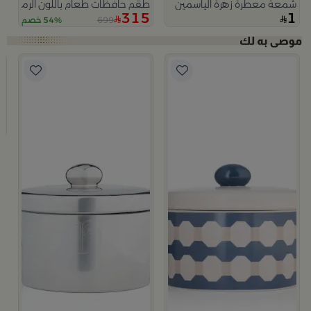
شمعة معطرة زهرة الياسمين
طقم حافظات طعام باللون الرمادي من
315
1
699
54% خصم
لا
ب
وعاء
9