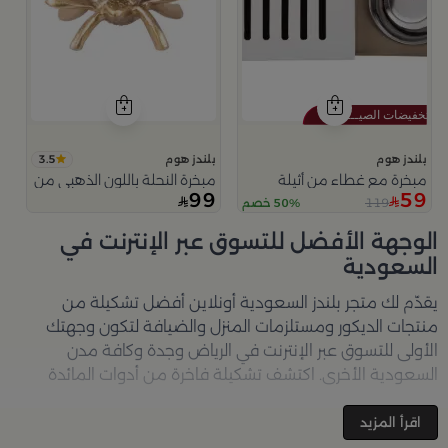
3.5
بلندز هوم
بلندز هوم
مبخرة مع غطاء من أثيلة
مبخرة النحلة باللون الذهبي من امارا
99
59
119
50% خصم
الوجهة الأفضل للتسوق عبر الإنترنت في
السعودية
يقدّم لك متجر
بلندز السعودية أونلاين
أفضل تشكيلة من
منتجات الديكور ومستلزمات المنزل والضيافة لتكون وجهتك
الأولى للتسوق عبر الإنترنت في الرياض وجدة وكافة مدن
السعودية الأخرى. اكتشف تشكيلة فاخرة من أدوات المائدة
والأواني والمباخر والإكسسوارات الأنيقة التي تضفي لمسة
جمالية على كل زاوية في منزلك – كل ذلك وأكثر في مكان واحد.
اقرأ المزيد
تصفّحي الآن عبر الرابط:
تسوق في متجر بلن‌ــدز أونلاين (Blends