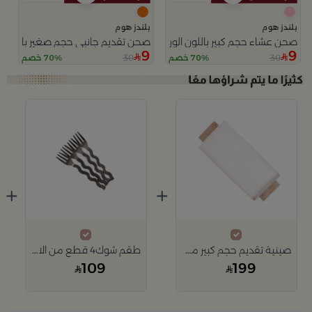
بلندز هوم
بلندز هوم
صحن عشاء حجم كبير باللون الوردي من سولانا
صحن تقديم جانبي حجم صغير باللون ال
9
9
30
30
70% خصم
70% خصم
+
+
صينية تقديم حجم كبير من اورورا
طقم شوك4 قطع من الاسكا
109
199