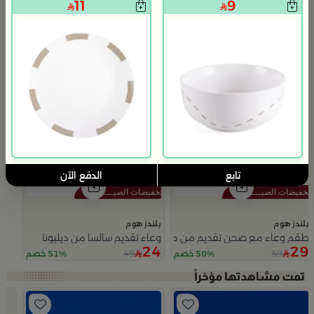
11
9
تابع
الدفع الآن
بلندز هوم
بلندز هوم
طقم وعاء مع صحن تقديم من ملاذ
وعاء تقديم سالسا من ديليونا
24
29
49
59
50% خصم
51% خصم
Slide 1 of 5