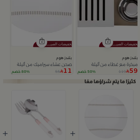
بلندز هوم
بلندز هوم
مبخرة مع غطاء من أثيلة
صحن عشاء سيراميك من أثيلة
11
59
55
119
50% خصم
80% خصم
Slide 1 of 4
+
+