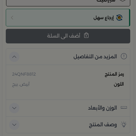
إرجاع سهل
أضف الى السلة
المزيد من التفاصيل
رمز المنتج
24QNF8812
اللون
أبيض, بيج
الوزن والأبعاد
وصف المنتج