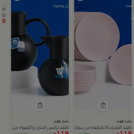
بلند
طقم
99
بلندز هوم
بلندز هوم
طقم العشاء 18 قطعة من سولانا
طقم ترامس الشاي و القهوة من سيمارا
119
119