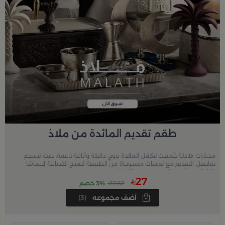
طقم تقديم المائدة من ملاذ
مختارات هادئة جُمعت لتكمّل المائدة بروحٍ دافئة وأناقة ناعمة، حيث تنسجم
تفاصيل التقديم مع لمسات مستوحاة من الطبيعة لتمنح الضيافة إحساسًا
بالراحة وذوقًا ينساب بهدوء في كل لقاء.
27
27.82
3% خصم
آضف مجموعه
(3)