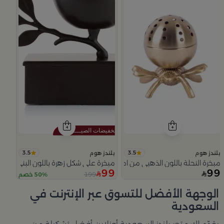
3.5
3.5
بلندز هوم
بلندز هوم
مبخرة النحلة باللون الذهبي من امارا
مبخرة على شكل زهرة باللون البني من م
99
99
199
50% خصم
Slide 1 of 5
الوجهة الأفضل للتسوق عبر الإنترنت في
السعودية