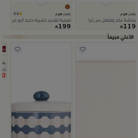
5.0
بلندز هوم
بلندز هوم
رشاشة ملح وفلفل من آريا
صينية تقديم خشبية حجم كبير من اورورا
199
119
Slide 1 of 5
بلند
ترم
90