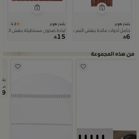
4.2
بلندز هوم
بلندز هوم
حامل أدوات مائدة بنقش التمر من ملاذ
لبادة صحون مستطيلة بنقش التمر م
15
6
بلند
ة
مبخرة كرو
99