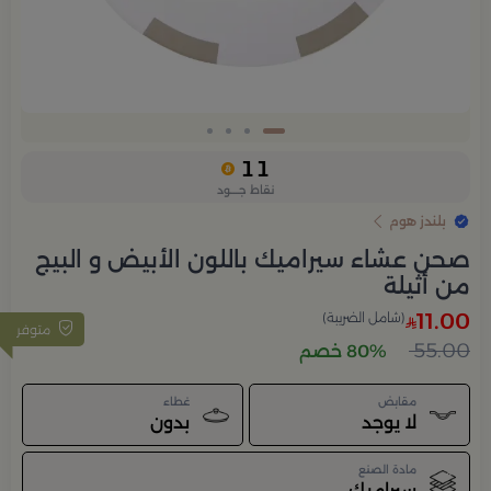
Slide 1 of 4
11
نقاط جــــود
بلندز هوم
صحن عشاء سيراميك باللون الأبيض و البيج
من أثيلة
11.00
(شامل الضريبة)
متوفر
55.00
80% خصم
مقابض
غطاء
لا يوجد
بدون
مادة الصنع
سيراميك