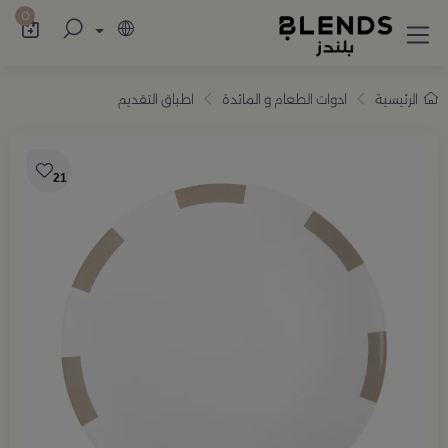
سوّق من بلندز تشكيلة تضم ترامس القهوة والش
0
الرئيسية
ادوات الطعام و المائدة
اطباق التقديم
21