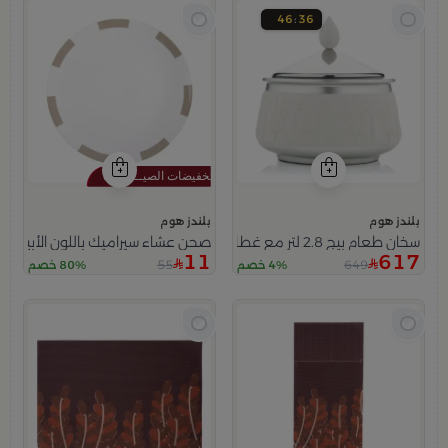
46
35
بلندز هوم
بلندز هوم
سخان طعام بيج 2.8 لتر مع غطاء فضي من ملاذ
صحن عشاء سيراميك باللون الأبيض و ا
11
617
55
649
4% خصم
80% خصم