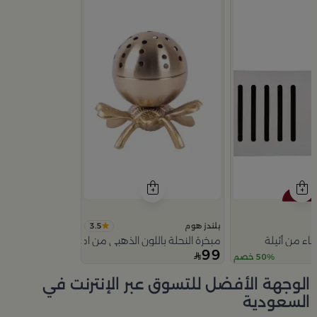
3.5
بلندز هوم
ء من أثيلة
مبخرة النحلة باللون الذهبي من امارا
99
50% خصم
Slide 1 of 5
الوجهة الأفضل للتسوق عبر الإنترنت في
السعودية