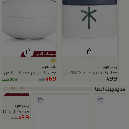
بلندز هوم
بلندز هوم
وعاء تقديم تمر دائري 12×12 سم أبيض وأزرق من الخزف الحجري بنقش نخلة من ميرلان
وعاء تقديم تمر حجم كبير باللون ا
69
99
139
50% خصم
Slide 2 of 5
بلندز هوم
مبخرة على شكل زه
99
199