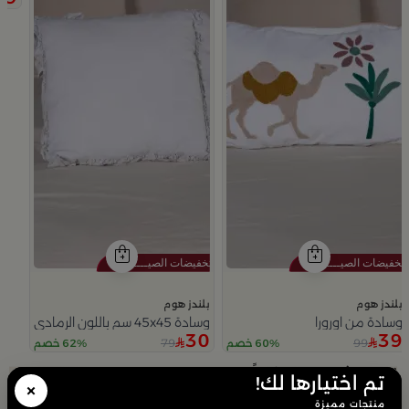
بلندز هوم
بلندز هوم
وسادة من اورورا
وسادة 45x45 سم باللون الرمادي من ماريلا
30
39
79
99
60% خصم
62% خصم
Slide 1 of 4
تم اختيارها لك!
×
منتجات مميزة