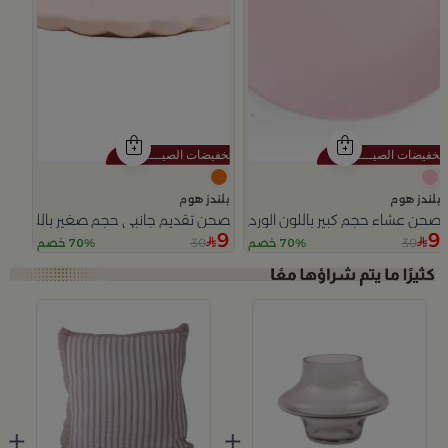
بلندز هوم
بلندز هوم
صحن عشاء حجم كبير باللون الوردي من سولانا
صحن تقديم جانبي حجم صغير باللون البر
9
9
30
30
70% خصم
70% خصم
Slide 1 of 4
+
+