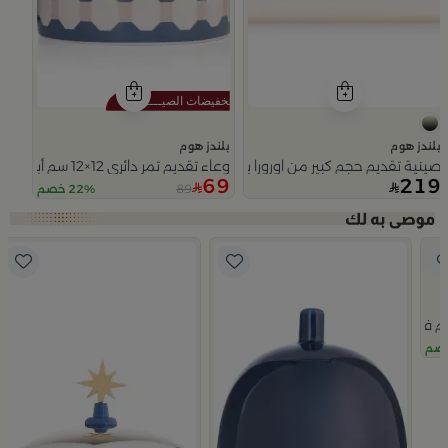
بلندز هوم
بلندز هوم
صينية تقديم حجم كبير من اورورا بمقابض خشبية
وعاء تقديم تمر دائري 12×12 سم أبيض وأزرق من الخزف الحجري بغطاء من أزوريا
69
219
89
22% خصم
Slide 1 of 5