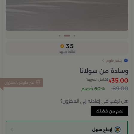
Slide 2 of 3
35
نقاط جــــود
بلندز هوم
وسادة من سولانا
35.00
(شامل الضريبة)
غير متوفر بالمخزون
89.00
60% خصم
هل ترغب في إعادته إلى المخزون؟
نعم من فضلك
إرجاع سهل