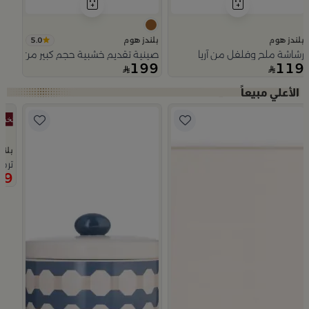
5.0
بلندز هوم
بلندز هوم
رشاشة ملح وفلفل من آريا
صينية تقديم خشبية حجم كبير من اورورا
199
119
Slide 1 of 5
بلند
ترم
99