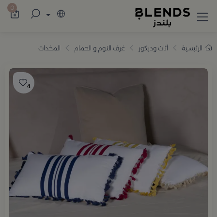
سوّق من بلندز تشكيلة تضم ترامس القهوة والش
0
الرئيسية
أثاث وديكور
غرف النوم و الحمام
المخدات
4