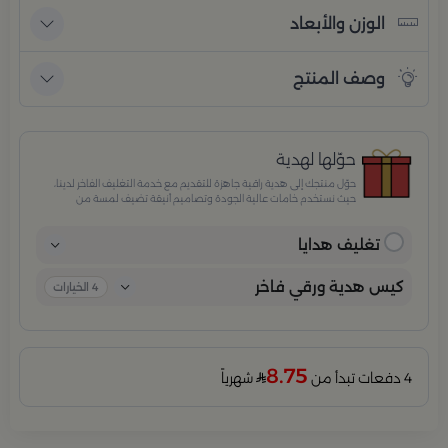
الوزن والأبعاد
وصف المنتج
حوّلها لهدية
حوّل منتجك إلى هدية راقية جاهزة للتقديم مع خدمة التغليف الفاخر لدينا،
حيث نستخدم خامات عالية الجودة وتصاميم أنيقة تضيف لمسة من
الفخامة والاهتمام بكل تفصيلة. مثالية للمناسبات الخاصة، الأعياد،
والإهداءات الراقية التي تترك انطباعًا لا يُنسى.
تغليف هدايا
كيس هدية ورقي فاخر
4
الخيارات
8.75
4 دفعات تبدأ من
شهرياً