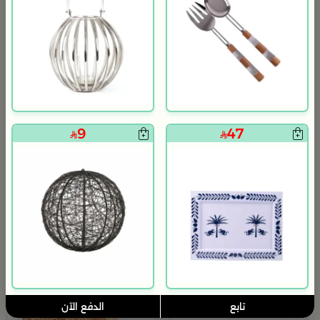
9
47
بلندز هوم
بلندز هوم
طقم عشاء 18 قطعة من سولانا
طقم العشاء 18 قطعة من سولانا
119
139
480
570
75% خصم
75% خصم
تابع
الدفع الآن