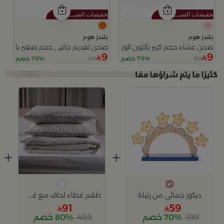
بلندز هوم
بلندز هوم
صحن عشاء حجم كبير باللون الوردي من سولانا
صحن تقديم جانبي حجم صغير باللون ال
9
9
30
30
70% خصم
70% خصم
+
+
ديكور جمالي من رتيلة
طقم غطاء لحاف مع غطائين وسادة من ميلانا
91
59
199
70% خصم
459
80% خصم