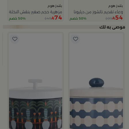
بلندز هوم
بلندز هوم
وعاء تقديم ناتشوز من ديليونا
مزهرية حجم صغير بنقش النخلة من 
74
54
149
109
50% خصم
50% خصم
ب
وعا
9