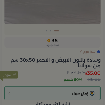
35
نقاط جــــود
بلندز هوم
وسادة باللون الابيض و الاحمر 30x50 سم
من سولانا
35.00
(شامل الضريبة)
متوفر
89.00
60% خصم
إرجاع سهل
اشتر أكثر، وفر أكثر