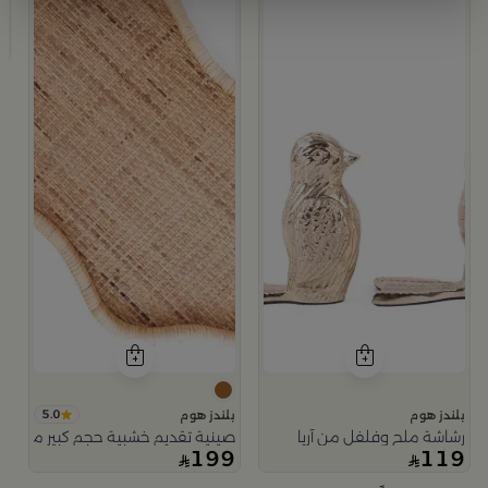
ب
ف
9
5.0
بلندز هوم
بلندز هوم
رشاشة ملح وفلفل من آريا
صينية تقديم خشبية حجم كبير من اورو
199
119