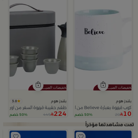
3.0
بلندز هوم
بلندز هوم
كوب قهوة بعبارة Believe من اورورا
طقم حقيبة قهوة السفر من اورورا
224
10
449
20
50% خصم
50% خصم