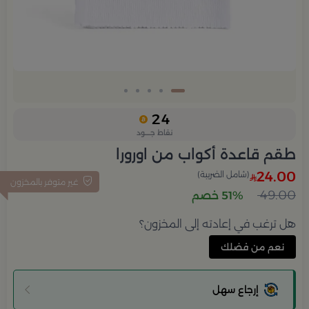
24
نقاط جــــود
طقم قاعدة أكواب من اورورا
24.00
(شامل الضريبة)
غير متوفر بالمخزون
49.00
51% خصم
هل ترغب في إعادته إلى المخزون؟
نعم من فضلك
إرجاع سهل