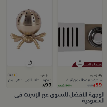
3.5
بلندز هوم
بلندز هوم
مبخرة مع غطاء من أثيلة
مبخرة النحلة باللون الذهبي من امارا
99
59
119
50% خصم
الوجهة الأفضل للتسوق عبر الإنترنت في
السعودية