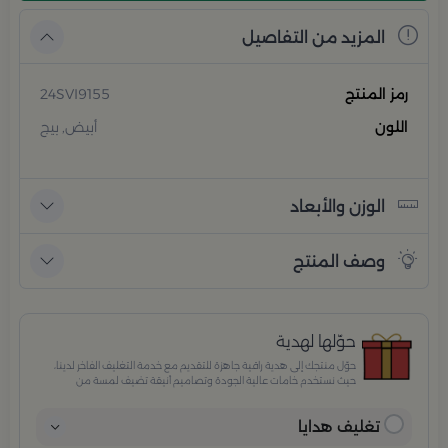
المزيد من التفاصيل
رمز المنتج
24SVI9155
اللون
أبيض, بيج
الوزن والأبعاد
وصف المنتج
حوّلها لهدية
حوّل منتجك إلى هدية راقية جاهزة للتقديم مع خدمة التغليف الفاخر لدينا،
حيث نستخدم خامات عالية الجودة وتصاميم أنيقة تضيف لمسة من
الفخامة والاهتمام بكل تفصيلة. مثالية للمناسبات الخاصة، الأعياد،
والإهداءات الراقية التي تترك انطباعًا لا يُنسى.
تغليف هدايا