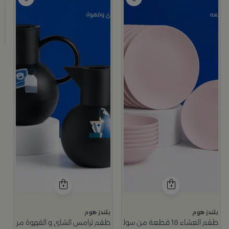
ب
ط
9
بلندز هوم
بلندز هوم
طقم العشاء 18 قطعة من سولانا
طقم ترامس الشاي و القهوة من سيما