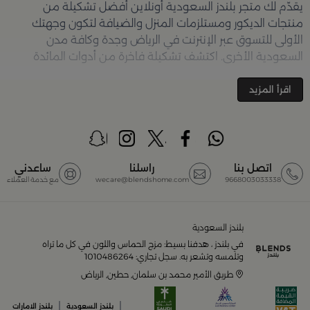
يقدّم لك متجر
بلندز السعودية أونلاين
أفضل تشكيلة من
منتجات الديكور ومستلزمات المنزل والضيافة لتكون وجهتك
الأولى للتسوق عبر الإنترنت في الرياض وجدة وكافة مدن
السعودية الأخرى. اكتشف تشكيلة فاخرة من أدوات المائدة
والأواني والمباخر والإكسسوارات الأنيقة التي تضفي لمسة
جمالية على كل زاوية في منزلك – كل ذلك وأكثر في مكان واحد.
اقرأ المزيد
تصفّحي الآن عبر الرابط:
تسوق في متجر بلن‌ــدز أونلاين (Blends
Home)
أفضل المنتجات والتصاميم في السعودية
اتصل بنا
راسلنا
ساعدني
9668003033338
wecare@blendshome.com
مع خدمة العملاء
يضم متجر
بلندز السعودية أونلاين
مجموعة ضخمة من
المنتجات المصمّمة بأعلى مستويات الجودة لتلبية احتياجات
منزلك وإضفاء لمسات أناقة. ستجد لدينا كل ما ترغب به من:
بلندز السعودية
في بلندز ، هدفنا بسيط: مزج الحماس واللون في كل ما تراه
أواني تقديم فاخرة وأطقم مائدة راقية
وتلمسه وتشعر به. سجل تجاري: 1010486264
طريق الأمير محمد بن سلمان, حطين, الرياض
أدوات القهوة والشاي الفريدة
|
|
بلندز السعودية
بلندز الامارات
قطع ديكور منزلية تضفي لمسة فنية