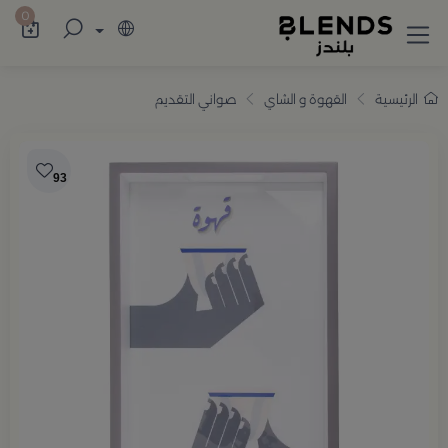
سوّق من بلندز تشكيلة تضم ترامس القهوة والش
0
الرئيسية
القهوة و الشاي
صواني التقديم
93