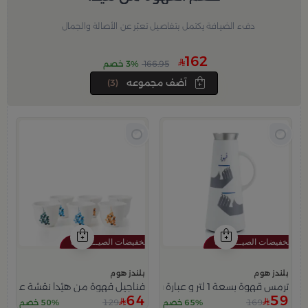
دفء الضيافة يكتمل بتفاصيل تعبّر عن الأصالة والجمال
162
166.95
3% خصم
آضف مجموعه
(3)
بلندز هوم
بلندز هوم
ترمس قهوة بسعة 1 لتر و عبارة قهوة من هيْدا
فناجيل قهوة من هيْدا نقشة عنقود
64
59
129
169
65% خصم
50% خصم