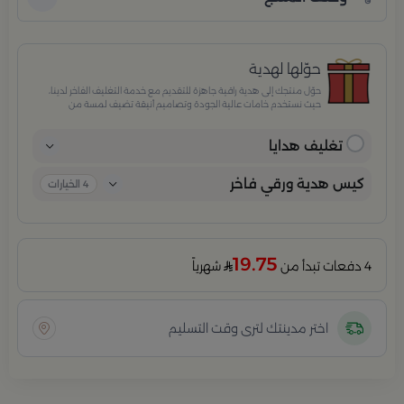
حوّلها لهدية
حوّل منتجك إلى هدية راقية جاهزة للتقديم مع خدمة التغليف الفاخر لدينا،
حيث نستخدم خامات عالية الجودة وتصاميم أنيقة تضيف لمسة من
الفخامة والاهتمام بكل تفصيلة. مثالية للمناسبات الخاصة، الأعياد،
والإهداءات الراقية التي تترك انطباعًا لا يُنسى.
تغليف هدايا
كيس هدية ورقي فاخر
4
الخيارات
19.75
4 دفعات تبدأ من
شهرياً
اختر مدينتك لترى وقت التسليم