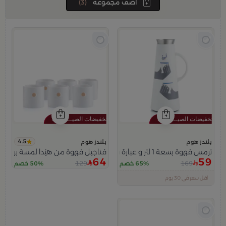
آضف مجموعه
(3)
4.5
بلندز هوم
بلندز هوم
ترمس قهوة بسعة 1 لتر و عبارة قهوة من هيْدا
فناجيل قهوة من هيْدا لمسة برتقالي
64
59
129
169
65% خصم
50% خصم
اقل سعر في 30 يوم
تم بيع 100+ مؤخراً
متبقي في المخزون 5 قطع