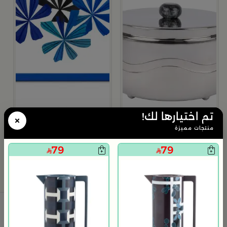
تم اختيارها لك!
×
منتجات مميزة
بلندز هوم
بلندز هوم
79
79
سخان طعام ستانلس ستيل 2 لتر من هيْدا
صينية تقديم بمقابض وانحناءات جانبية 40x25 سم من هي
79
199
199
499
60% خصم
60% خصم