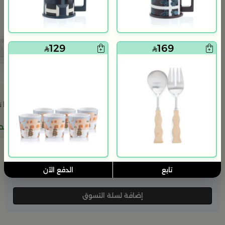
+
129
169
ترمس قهوة بسعة 1 لتر و عبارة قهوة من هيْدا
فناجيل قهوة من هيْدا 
64
59
169
65% خصم
129
50% خصم
271
تابع
الدفع الآن
586.00
54% خصم
إضافة لسلة التسوق