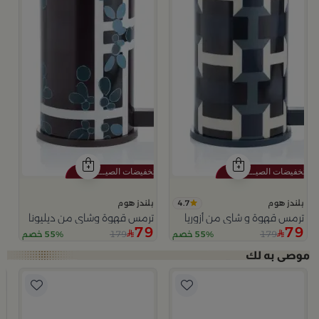
4.7
بلندز هوم
بلندز هوم
ترمس قهوة و شاي من أزوريا
ترمس قهوة وشاي من ديليونا
79
79
179
179
55% خصم
55% خصم
ا
ب