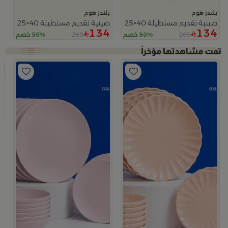
بلندز هوم
بلندز هوم
صينية تقديم مستطيلة 40×25 سم أسود وأبيض من الزجاج والخشب بطباعة نخلة من سيلورا
صينية تقديم مستطيلة 40×25 سم خشبية بإطار أزرق من بيلينا
134
134
269
269
50% خصم
50% خصم
ب
ط
9