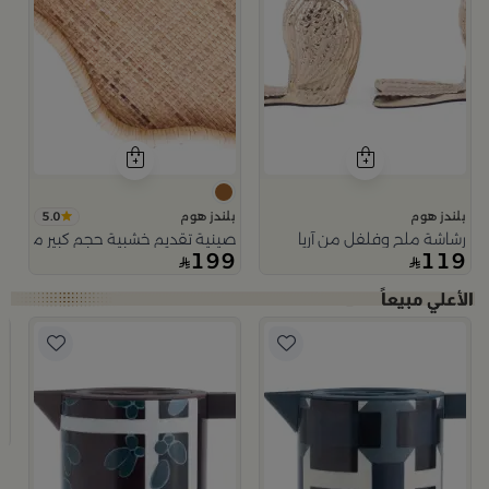
5.0
بلندز هوم
بلندز هوم
رشاشة ملح وفلفل من آريا
صينية تقديم خشبية حجم كبير من اورو
199
119
ب
شم
9