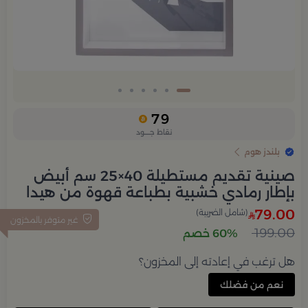
79
نقاط جــــود
بلندز هوم
صينية تقديم مستطيلة 40×25 سم أبيض
بإطار رمادي خشبية بطباعة قهوة من هيدا
79.00
(شامل الضريبة)
غير متوفر بالمخزون
199.00
60% خصم
هل ترغب في إعادته إلى المخزون؟
نعم من فضلك