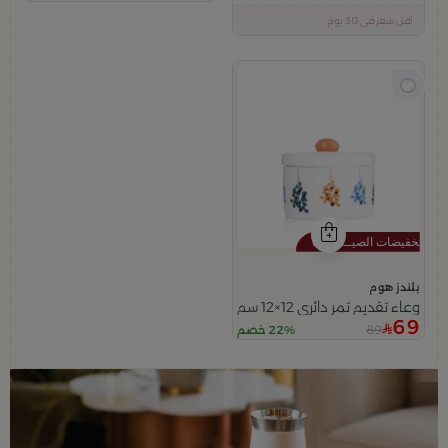
اقل سعر في 30 يوم
تم بيع 100+ مؤخراً
متبقي في المخزون 5 قطع
بلندز هوم
وعاء تقديم تمر دائري 12×12 سم أبيض وبرتقالي من الخزف الحجري بغطاء من هيْدا
69
89
22% خصم