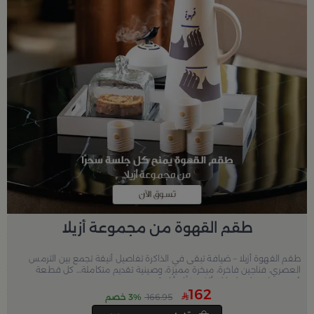
طقم القهوة من مجموعة أزيلا
طقم القهوة أزيلا – ضيافة تبقى في الذاكرة تفاصيل أنيقة تجمع بين الترمس
العصري، فناجين فاخرة، مبخرة مميزة، وصينية تقديم متكاملة… كل قطعة
صُممت لتجعل جلساتك أكثر دفئًا وأناقة.
162
166.95
3% خصم