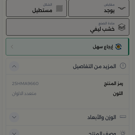
مقابض
الشكل
يوجد
مستطيل
مادة الصنع
خشب ليفي
إرجاع سهل
المزيد من التفاصيل
رمز المنتج
25HMA9660
اللون
متعدد الالوان
الوزن والأبعاد
وصف المنتج