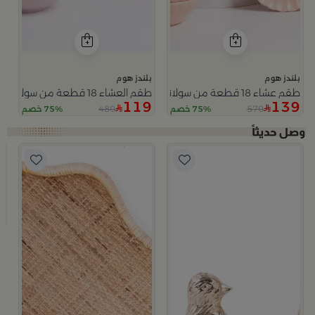
بلندز هوم
بلندز هوم
طقم عشاء 18 قطعة من سولانا
طقم العشاء 18 قطعة من سولانا
119
139
480
570
75% خصم
75% خصم
ب
صينية
9