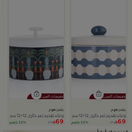
وعا
9
بلندز هوم
بلندز هوم
وعاء تقديم تمر دائري 12×12 سم أبيض وأزرق من الخزف الحجري بغطاء من أزوريا
وعاء تقديم تمر دائري 12×12 سم متعدد الألوان من السيراميك مع غطاء من سيلورا
69
69
89
89
22% خصم
22% خصم