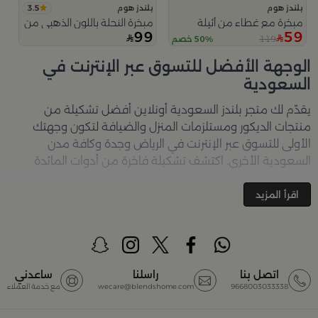
3.5
بلندز هوم
بلندز هوم
مبخرة مع غطاء من أثيلة
مبخرة النحلة باللون الذهبي من امارا
99
59
119
50% خصم
الوجهة الأفضل للتسوق عبر الإنترنت في
السعودية
يقدّم لك متجر
بلندز السعودية أونلاين
أفضل تشكيلة من
منتجات الديكور ومستلزمات المنزل والضيافة لتكون وجهتك
الأولى للتسوق عبر الإنترنت في الرياض وجدة وكافة مدن
السعودية الأخرى. اكتشف تشكيلة فاخرة من أدوات المائدة
والأواني والمباخر والإكسسوارات الأنيقة التي تضفي لمسة
جمالية على كل زاوية في منزلك – كل ذلك وأكثر في مكان واحد.
اقرأ المزيد
تصفّحي الآن عبر الرابط:
تسوق في متجر بلن‌ــدز أونلاين (Blends
Home)
أفضل المنتجات والتصاميم في السعودية
اتصل بنا
راسلنا
ساعدني
9668003033338
wecare@blendshome.com
مع خدمة العملاء
يضم متجر
بلندز السعودية أونلاين
مجموعة ضخمة من
المنتجات المصمّمة بأعلى مستويات الجودة لتلبية احتياجات