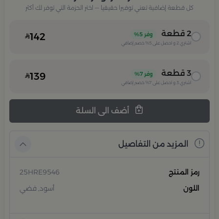
كل قطعة إضافية تعني توفيرا حقيقيا — اختر الحزمة التي توفر لك أكثر
2
قطعة
وفر
5%
142
اشتري
2
و احصل على
5%
خصم إضافي
3
قطعة
وفر
7%
139
اشتري
3
و احصل على
7%
خصم إضافي
أضف الى السلة
المزيد من التفاصيل
رمز المنتج
25HRE9546
اللون
أسود, فضي