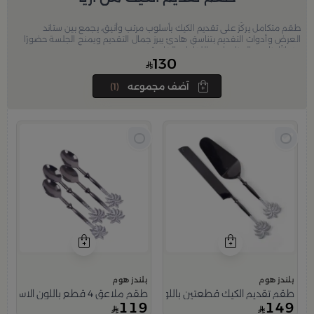
طقم متكامل يركّز على تقديم الكيك بأسلوب مرتب وأنيق، يجمع بين ستاند
العرض وأدوات التقديم بتناسق هادئ يبرز جمال التقديم ويمنح الجلسة حضورًا
متوازنًا يناسب المناسبات واللقاءات الخاصة.
130
آضف مجموعه
(1)
بلندز هوم
بلندز هوم
طقم ملاعق 4 قطع باللون الاسود مع مقابض الزهرة الفضية من رتيلة
طقم تقديم الكيك قطعتين باللون الاسود مع مقابض النخلة من رتيلة
119
149