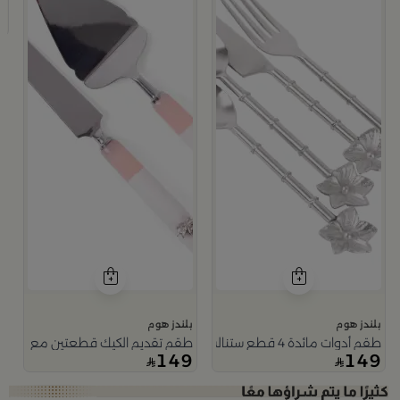
ط
9
بلندز هوم
بلندز هوم
طقم أدوات مائدة 4 قطع ستنالس ستيل باللون الفضي من رتيلة
طقم تقديم الكيك قطعتين مع مقابض 
149
149