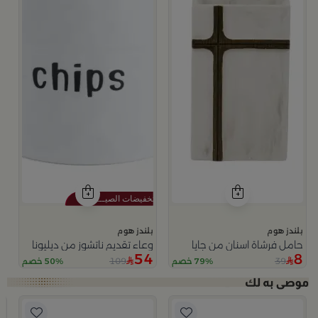
بلندز هوم
بلندز هوم
حامل فرشاة اسنان من جايا
وعاء تقديم ناتشوز من ديليونا
54
8
109
39
79% خصم
50% خصم