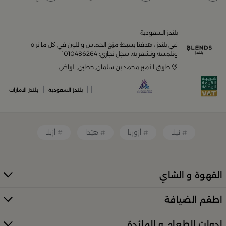
يضم متجر
بلندز السعودية أونلاين
مجموعة ضخمة من
المنتجات المصمّمة بأعلى مستويات الجودة لتلبية احتياجات
منزلك وإضفاء لمسات أناقة. ستجد لدينا كل ما ترغب به من:
بلندز السعودية
في بلندز ، هدفنا بسيط: مزج الحماس واللون في كل ما تراه
أواني تقديم فاخرة وأطقم مائدة راقية
وتلمسه وتشعر به. سجل تجاري: 1010486264
طريق الأمير محمد بن سلمان, حطين, الرياض
أدوات القهوة والشاي الفريدة
|
|
|
بلندز السعودية
بلندز الامارات
قطع ديكور منزلية تضفي لمسة فنية
تيلا
أزوريا
هيْدا
أزيلا
قطع أثاث صغيرة وأكسسوارات مبتكرة
القهوة و الشاي
معطرات وإضاءات تضفي أجواءً فريدة في المكان
اطقم الضيافة
كل ذلك من تشكيلة واسعة مختارة بعناية توازن بين الذوق
العصري والأناقة العملية. تصفّح الأقسام الكاملة عبر:
ادوات الطعام و المائدة
منتجات بلندز كاملة (All Products)