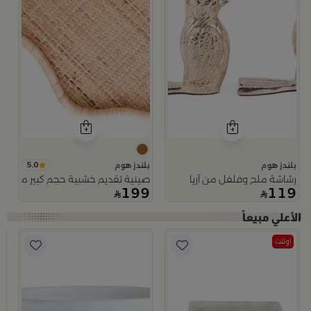
5.0
بلندز هوم
بلندز هوم
رشاشة ملح وفلفل من آريا
صينية تقديم خشبية حجم كبير من اورو
199
119
اوتلت
ب
م
4