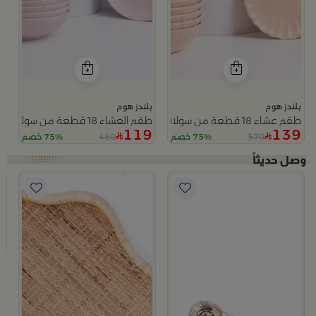
بلندز هوم
بلندز هوم
طقم عشاء 18 قطعة من سولانا
طقم العشاء 18 قطعة من سولانا
119
139
480
570
75% خصم
75% خصم
ب
صينية
9