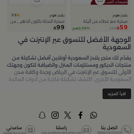
3.5
بلندز هوم
بلندز هوم
مبخرة مع غطاء من أثيلة
مبخرة النحلة باللون الذهبي من امارا
99
59
119
50% خصم
الوجهة الأفضل للتسوق عبر الإنترنت في
السعودية
يقدّم لك متجر
بلندز السعودية أونلاين
أفضل تشكيلة من
منتجات الديكور ومستلزمات المنزل والضيافة لتكون وجهتك
الأولى للتسوق عبر الإنترنت في الرياض وجدة وكافة مدن
السعودية الأخرى. اكتشف تشكيلة فاخرة من أدوات المائدة
والأواني والمباخر والإكسسوارات الأنيقة التي تضفي لمسة
جمالية على كل زاوية في منزلك – كل ذلك وأكثر في مكان
اقرأ المزيد
واحد. تصفّحي الآن عبر الرابط:
تسوق في متجر بلن‌ــدز أونلاين
(Blends Home)
أفضل المنتجات والتصاميم في السعودية
اتصل بنا
راسلنا
ساعدني
9668003033338
wecare@blendshome.com
مع خدمة العملاء