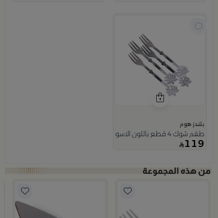
بلندز هوم
طقم شوك 4 قطع باللون الاسود مع مقابض الزهرة الفضية من رتيلة
119
ب