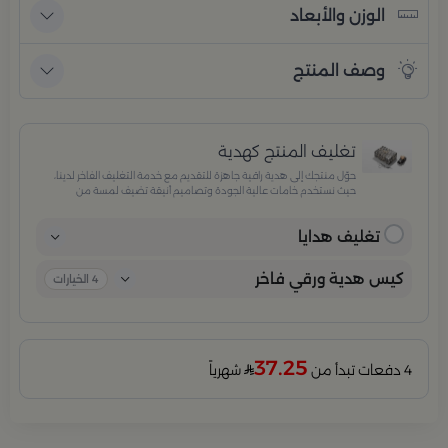
الوزن والأبعاد
وصف المنتج
تغليف المنتج كهدية
حوّل منتجك إلى هدية راقية جاهزة للتقديم مع خدمة التغليف الفاخر لدينا،
حيث نستخدم خامات عالية الجودة وتصاميم أنيقة تضيف لمسة من
الفخامة والاهتمام بكل تفصيلة. مثالية للمناسبات الخاصة، الأعياد،
والإهداءات الراقية التي تترك انطباعًا لا يُنسى.
تغليف هدايا
كيس هدية ورقي فاخر
4
الخيارات
37.25
4 دفعات تبدأ من
شهرياً