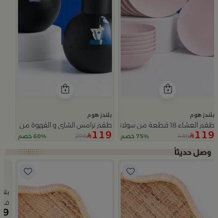
بلندز هوم
بلندز هوم
طقم العشاء 18 قطعة من سولانا
طقم ترامس الشاي و القهوة من سيمارا
119
119
298
480
75% خصم
60% خصم
Slide 1 of 5
بلند
0. لتر
فنا
29