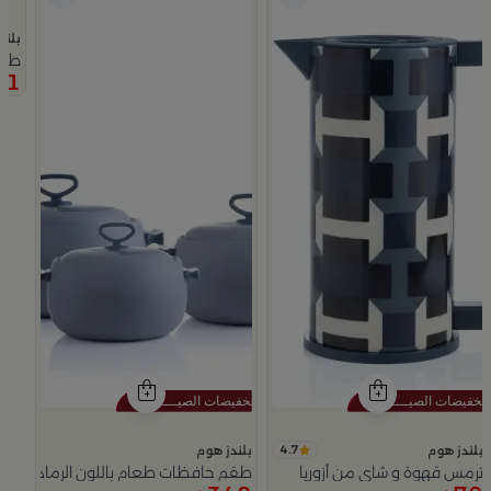
بلند
 نخلة من عسيب
طقم
91
4.7
بلندز هوم
بلندز هوم
ترمس قهوة و شاي من أزوريا
طقم حافظات طعام باللون الرمادي من أ