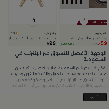
3.5
بلندز هوم
بلندز هوم
مبخرة مع غطاء من أثيلة
مبخرة النحلة باللون الذهبي من امارا
99
59
119
50% خصم
Slide 1 of 5
الوجهة الأفضل للتسوق عبر الإنترنت في
السعودية
يقدّم لك متجر
بلندز السعودية أونلاين
أفضل تشكيلة من
منتجات الديكور ومستلزمات المنزل والضيافة لتكون وجهتك
الأولى للتسوق عبر الإنترنت في الرياض وجدة وكافة مدن
السعودية الأخرى. اكتشف تشكيلة فاخرة من أدوات المائدة
والأواني والمباخر والإكسسوارات الأنيقة التي تضفي لمسة
جمالية على كل زاوية في منزلك – كل ذلك وأكثر في مكان واحد.
اقرأ المزيد
تصفّحي الآن عبر الرابط:
تسوق في متجر بلن‌ــدز أونلاين (Blends
Home)