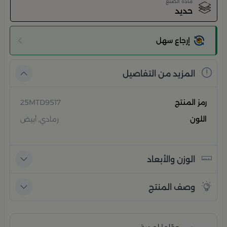
مادة الصنع
حديد
إرجاع سهل
المزيد من التفاصيل
رمز المنتج
25MTD9517
اللون
رمادي, أبيض
الوزن والأبعاد
وصف المنتج