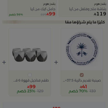
بلندز هوم
بلندز هوم
رشاشة ملح وفلفل من آريا
حامل كيك من آريا
99
119
229
56% خصم
Slide 1 of 5
+
+
صينية تقديم دائرية 37.5×37.5 سم أبيض وأزرق من الحديد بطباعة نخلة من أليثيا
طقم فناجيل قهوة 6 قطع متعدد الألوان خزفي من أزوريا
99
41
139
70% خصم
129
23% خصم
Slide 1 of 2