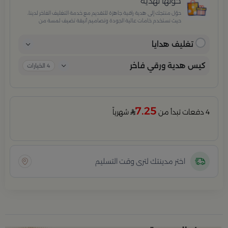
حوّلها لهدية
حوّل منتجك إلى هدية راقية جاهزة للتقديم مع خدمة التغليف الفاخر لدينا،
حيث نستخدم خامات عالية الجودة وتصاميم أنيقة تضيف لمسة من
الفخامة والاهتمام بكل تفصيلة. مثالية للمناسبات الخاصة، الأعياد،
والإهداءات الراقية التي تترك انطباعًا لا يُنسى.
تغليف هدايا
كيس هدية ورقي فاخر
4
الخيارات
7.25
4 دفعات تبدأ من
شهرياً
اختر مدينتك لترى وقت التسليم