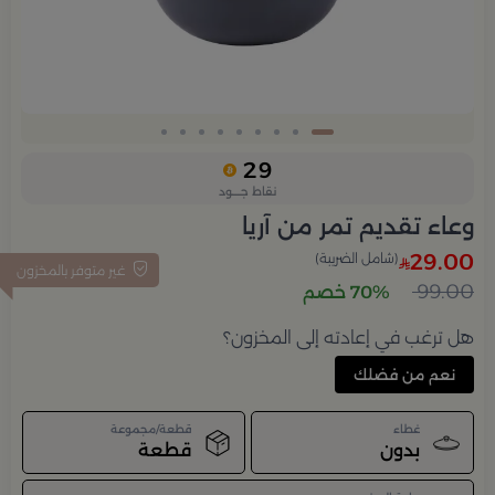
Slide 1 of 9
29
نقاط جــــود
وعاء تقديم تمر من آريا
29.00
(شامل الضريبة)
غير متوفر بالمخزون
99.00
70% خصم
هل ترغب في إعادته إلى المخزون؟
نعم من فضلك
غطاء
قطعة/مجموعة
بدون
قطعة