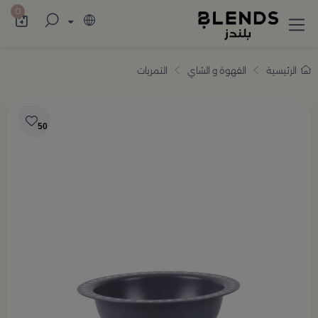
سوّق من بلندز تشكيلة تضم ترامس القهوة والش
0
الرئيسية
القهوة و الشاي
التمريات
50