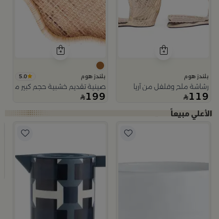
5.0
بلندز هوم
بلندز هوم
رشاشة ملح وفلفل من آريا
صينية تقديم خشبية حجم كبير من اورو
199
119
200 مل
ب
ط
9