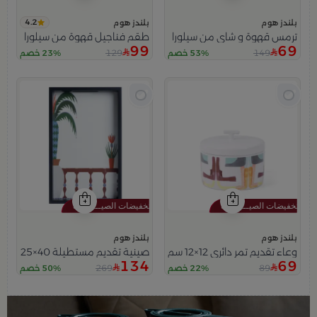
4.2
بلندز هوم
بلندز هوم
ترمس قهوة و شاي من سيلورا
طقم فناجيل قهوة من سيلورا
99
69
129
149
53% خصم
23% خصم
بلندز هوم
بلندز هوم
وعاء تقديم تمر دائري 12×12 سم أبيض متعدد الألوان من السيراميك بغطاء من سيلورا
صينية تقديم مستطيلة 40×25 سم أسود وأبيض من الزجاج والخشب بطباعة نخلة من سيلورا
134
69
269
89
22% خصم
50% خصم