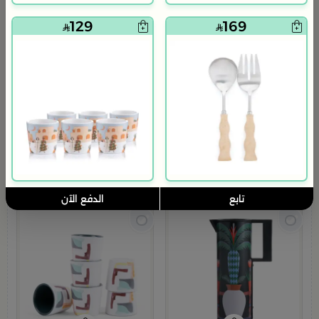
129
169
طقم القهوة من فاريانا
تناغم فني بتفاصيل ناعمة وألوان عصرية فاريانا تضيف لمسة راقية تكمّل
ضيافتك وتزيد من جمال لحظاتك
200
206.08
3% خصم
آضف مجموعه
(3)
تابع
الدفع الآن