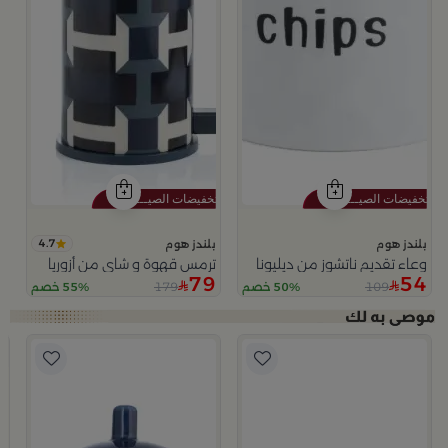
4.7
بلندز هوم
بلندز هوم
وعاء تقديم ناتشوز من ديليونا
ترمس قهوة و شاي من أزوريا
79
54
179
109
50% خصم
55% خصم
ب
و
9