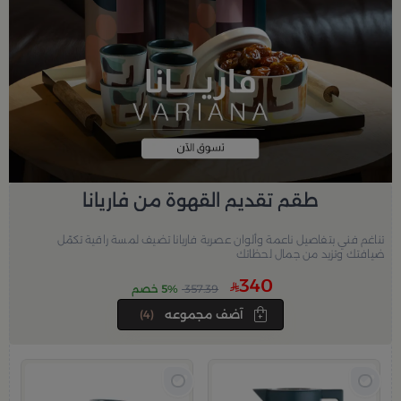
طقم تقديم القهوة من فاريانا
تناغم فني بتفاصيل ناعمة وألوان عصرية فاريانا تضيف لمسة راقية تكمّل
ضيافتك وتزيد من جمال لحظاتك
340
357.39
5% خصم
آضف مجموعه
(4)