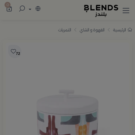
سوّق من بلندز تشكيلة تضم ترامس القهوة والش
0
الرئيسية
القهوة و الشاي
التمريات
72