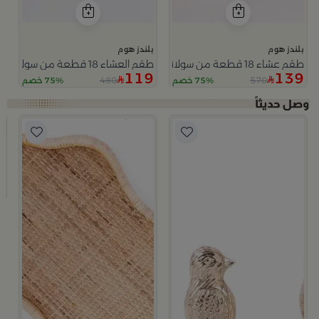
بلندز هوم
بلندز هوم
طقم عشاء 18 قطعة من سولانا
طقم العشاء 18 قطعة من سولانا
119
139
480
570
75% خصم
75% خصم
ا
ب
صينية
9