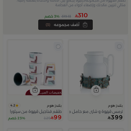
طقم القهوة من مجموعةديليونا يجمع بين الأناقة والدفء بلمسة راقية،
مثالي لتزيين مائدتك وإضفاء أجواء من الفخامة
310
319.13
3% خصم
آضف مجموعه
(3)
4.2
بلندز هوم
بلندز هوم
ترمس قهوة و شاي مع حامل من ديليونا
طقم فناجيل قهوة من سيلورا
99
399
129
23% خصم