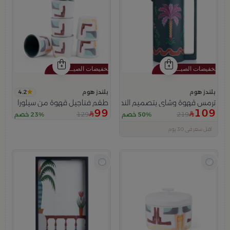
4.2
بلندز هوم
بلندز هوم
ترمس قهوة وشاي بتصميم النخلة 1 لتر من عسيب
طقم فناجيل قهوة من سيلورا
99
109
129
219
50% خصم
23% خصم
اقل سعر في 30 يوم
تم بيع 100+ مؤخراً
متبقي في المخزون 5 قطع