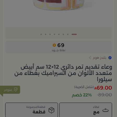
69
نقاط جــــود
بلندز هوم
وعاء تقديم تمر دائري 12×12 سم أبيض
متعدد الألوان من السيراميك بغطاء من
سيلورا
69.00
(شامل الضريبة)
متوفر
89.00
22% خصم
غطاء
قطعة/مجموعة
مع
قطعة