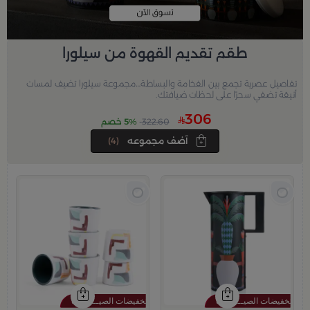
طقم تقديم القهوة من سيلورا
تفاصيل عصرية تجمع بين الفخامة والبساطة…مجموعة سيلورا تضيف لمسات
أنيقة تضفي سحرًا على لحظات ضيافتك.
306
322.60
5% خصم
آضف مجموعه
(4)