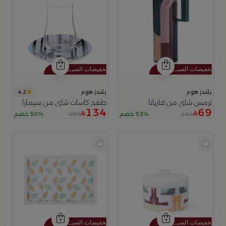
4.2
بلندز هوم
بلندز هوم
ترمس شاي من فاريانا
طقم كاسات شاي من سيمارا
134
69
269
149
53% خصم
50% خصم