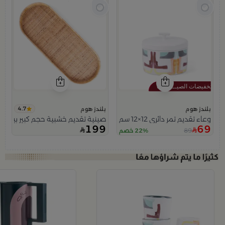
4.7
بلندز هوم
بلندز هوم
وعاء تقديم تمر دائري 12×12 سم أبيض متعدد الألوان من السيراميك بغطاء من سيلورا
صينية تقديم خشبية حجم كبير بيضاوية
199
69
89
22% خصم