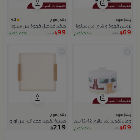
4.2
بلندز هوم
بلندز هوم
ترمس قهوة و شاي من سيلورا
طقم فناجيل قهوة من سيلورا
99
69
129
149
53% خصم
23% خصم
بلندز هوم
بلندز هوم
وعاء تقديم تمر دائري 12×12 سم أبيض متعدد الألوان من السيراميك بغطاء من سيلورا
صينية تقديم حجم كبير من اورورا ب
219
69
89
22% خصم