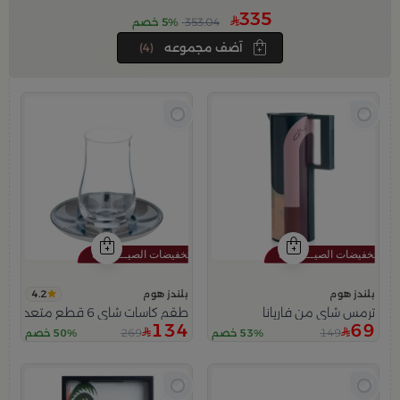
335
353.04
5% خصم
آضف مجموعه
(4)
4.2
بلندز هوم
بلندز هوم
ترمس شاي من فاريانا
طقم كاسات شاي 6 قطع متعدد الالوان من أزوريا
134
69
269
149
53% خصم
50% خصم