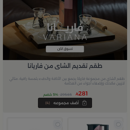
طقم تقديم الشاي من فاريانا
طقم الشاي من مجموعة فاريانا يجمع بين الأناقة والدفء بلمسة راقية، مثالي
لتزيين مائدتك وإضفاء أجواء من الفخامة
281
295.65
5% خصم
آضف مجموعه
(4)