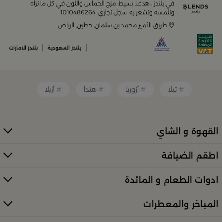
في بلندز ، هدفنا بسيط: مزج الحماس واللون في كل ما تراه
أواني تقديم فاخرة وأطقم مائدة راقية
وتلمسه وتشعر به. سجل تجاري: 1010486264
طريق الأمير محمد بن سلمان, حطين, الرياض
أدوات القهوة والشاي الفريدة
|
|
بلندز السعودية
بلندز الامارات
قطع ديكور منزلية تضفي لمسة فنية
تيلا
أزوريا
هيْدا
أزيلا
قطع أثاث صغيرة وأكسسوارات مبتكرة
القهوة و الشاي
معطرات وإضاءات تضفي أجواءً فريدة في المكان
اطقم الضيافة
كل ذلك من تشكيلة واسعة مختارة بعناية توازن بين الذوق
العصري والأناقة العملية. تصفّح الأقسام الكاملة عبر:
ادوات الطعام و المائدة
منتجات بلندز كاملة (All Products)
المباخر والمعطرات
تسوقي أدوات تقديم وضيافة راقية في