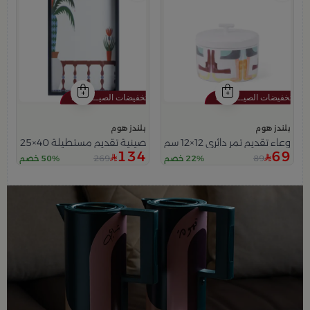
بلندز هوم
بلندز هوم
وعاء تقديم تمر دائري 12×12 سم أبيض متعدد الألوان من السيراميك بغطاء من سيلورا
صينية تقديم مستطيلة 40×25 سم أسود وأبيض من الزجاج والخشب بطباعة نخلة من سيلورا
134
69
269
89
22% خصم
50% خصم