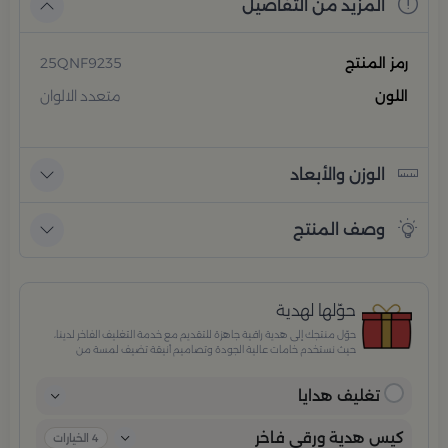
المزيد من التفاصيل
رمز المنتج
25QNF9235
اللون
متعدد الالوان
الوزن والأبعاد
وصف المنتج
حوّلها لهدية
حوّل منتجك إلى هدية راقية جاهزة للتقديم مع خدمة التغليف الفاخر لدينا،
حيث نستخدم خامات عالية الجودة وتصاميم أنيقة تضيف لمسة من
الفخامة والاهتمام بكل تفصيلة. مثالية للمناسبات الخاصة، الأعياد،
والإهداءات الراقية التي تترك انطباعًا لا يُنسى.
تغليف هدايا
كيس هدية ورقي فاخر
4
الخيارات