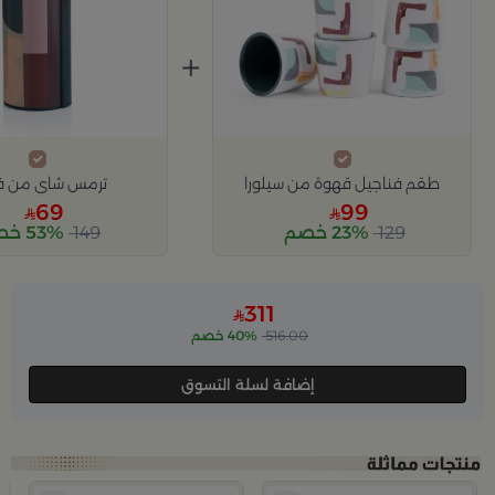
+
طقم فناجيل قهوة من سيلورا
ترمس شاي من فار
69
99
129
23% خصم
149
53% خصم
311
516.00
40% خصم
إضافة لسلة التسوق