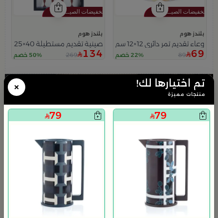
بلندز هوم
بلندز هوم
وعاء تقديم تمر دائري 12×12 سم أبيض متعدد الألوان من السيراميك بغطاء من سيلورا
صينية تقديم مستطيلة 40×25 سم أسود وأبيض من الزجاج والخشب بطباعة نخلة من سيلورا
134
69
269
89
22% خصم
50% خصم
تم اختيارها لك!
×
منتجات مميزة
79
79