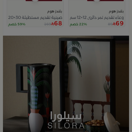
بلندز هوم
بلندز هوم
وعاء تقديم تمر دائري 12×12 سم أبيض متعدد الألوان من السيراميك بغطاء من سيلورا
صينية تقديم مستطيلة 30×20 سم أبيض متعدد الألوان خشبية بطباعة أوراق الشجر من أزيلا
68
69
169
89
22% خصم
59% خصم