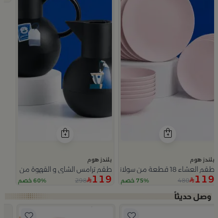
بلندز هوم
بلندز هوم
طقم العشاء 18 قطعة من سولانا
طقم ترامس الشاي و القهوة من سيمارا
119
119
298
480
75% خصم
60% خصم
Slide 1 of 5