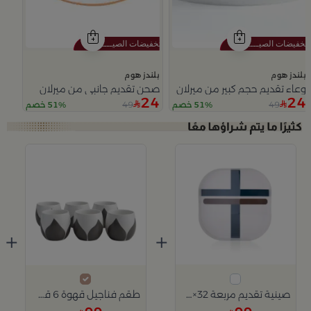
بلندز هوم
بلندز هوم
وعاء تقديم حجم كبير من ميرلان
صحن تقديم جانبي من ميرلان
24
24
49
49
51% خصم
51% خصم
Slide 1 of 3
+
+
صينية تقديم مربعة 32×32 سم أبيض متعدد الألوان من الحديد بطباعة هندسية من ميرلان
طقم فناجيل قهوة 6 قطع متعدد الألوان خزفي من أزوريا