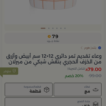
Slide 6 of 6
79
نقاط جــــود
بلندز هوم
وعاء تقديم تمر دائري 12×12 سم أبيض وأزرق
من الخزف الحجري بنقش شبكي من ميرلان
79.00
(شامل الضريبة)
متوفر
99.00
20% خصم
غطاء
قطعة/مجموعة
مع
قطعة
مادة الصنع
خزف