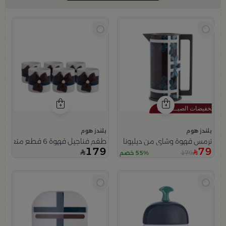
بلندز هوم
بلندز هوم
ترمس قهوة وشاي من ديليونا
طقم فناجيل قهوة 6 قطع متعدد الألوان من ميرلان
179
79
179
55% خصم