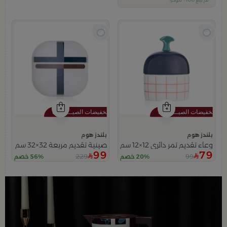
تم بيع 100+ مؤخراً
متبقي في المخزون 5 قطع
بلندز هوم
بلندز هوم
وعاء تقديم تمر دائري 12×12 سم أبيض وأزرق من الخزف الحجري بنقش شبكي من ميرلان
صينية تقديم مربعة 32×32 سم أبيض متعدد الألوان من الحديد بطباعة هندسية من ميرلان
99
79
229
99
20% خصم
56% خصم