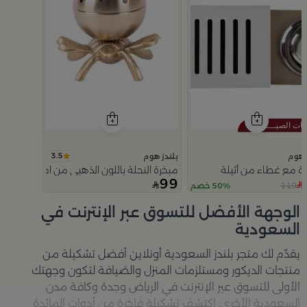
3.5
 هوم
بلندز هوم
ة مع غطاء من أثيلة
مبخرة النحلة باللون الذهبي من امارا
99
119
50% خصم
Slide 1 of 5
الوجهة الأفضل للتسوق عبر الإنترنت في
السعودية
يقدّم لك متجر
بلندز السعودية أونلاين
أفضل تشكيلة من
منتجات الديكور ومستلزمات المنزل والضيافة لتكون وجهتك
الأولى للتسوق عبر الإنترنت في الرياض وجدة وكافة مدن
السعودية الأخرى. اكتشف تشكيلة فاخرة من أدوات المائدة