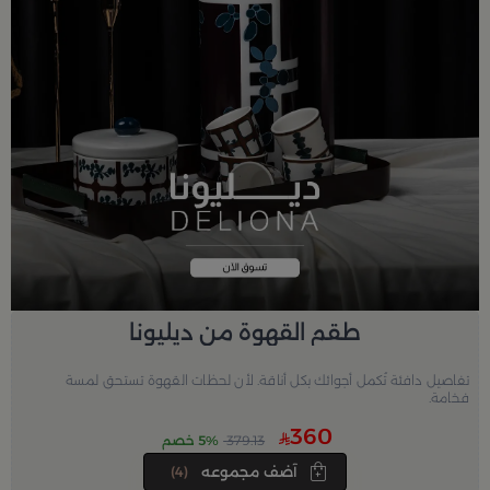
طقم القهوة من ديليونا
تفاصيل دافئة تُكمل أجوائك بكل أناقة. لأن لحظات القهوة تستحق لمسة
فخامة.
360
379.13
5% خصم
آضف مجموعه
(4)