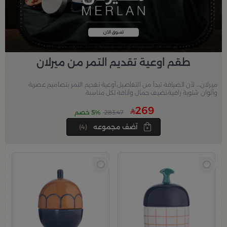
طقم اوعية تقديم التمر من ميرلان
ميرلان… لأن الضيافة تبدأ من التفاصيل.أوعية تقديم التمر بتصاميم عصرية
وألوان شتوية راقية،تضيف جمال وأناقة لكل مناسبة.
269
283.47
5% خصم
آضف مجموعه
(4)