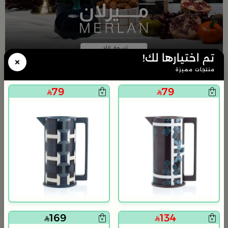
تم اختيارها لك!
×
منتجات مميزة
طقم تقديم القهوة من ميرلان
79
79
ميرلان… فخامة دافئة بلون راقٍ.تفاصيل تجمع بين جمال الضيافة وأناقة
الطابع الكلاسيكي،لتكون جلساتك أرقى… ونكهتك أغنى.
509
535.65
5% خصم
آضف مجموعه
(4)
169
134