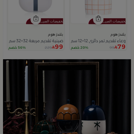
بلندز هوم
بلندز هوم
وعاء تقديم تمر دائري 12×12 سم أبيض وأزرق من الخزف الحجري بنقش شبكي من ميرلان
صينية تقديم مربعة 32×32 سم أبيض متعدد الألوان من الحديد بطباعة هندسية من ميرلان
99
79
229
99
20% خصم
56% خصم