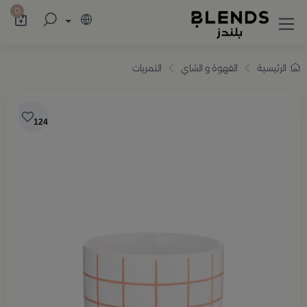
سوّق من بلندز تشكيلة تضم ترامس القهوة والش
0
الرئيسية
القهوة و الشاي
التمريات
124