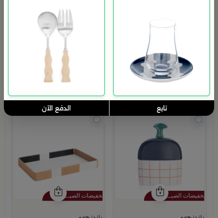
بلندز هوم
بلندز هوم
ترمس قهوة و شاي بسعة 1 لتر باللون البني من ميرلان
طقم فناجيل قهوة 6 قطع متعدد الألوان من ميرلان
179
199
249
20% خصم
اقل سعر في 30 يوم
تم بيع 100+ مؤخراً
متبقي في المخزون 5 قطع
تابع
الدفع الآن
بلندز هوم
بلندز هوم