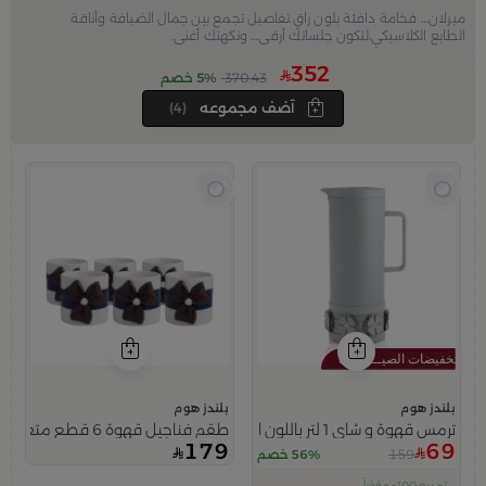
ميرلان… فخامة دافئة بلون راقٍ.تفاصيل تجمع بين جمال الضيافة وأناقة
الطابع الكلاسيكي،لتكون جلساتك أرقى… ونكهتك أغنى.
352
370.43
5% خصم
آضف مجموعه
(4)
بلندز هوم
بلندز هوم
ترمس قهوة و شاي 1 لتر باللون الرمادي من ميرلان
طقم فناجيل قهوة 6 قطع متعدد الألوان من ميرلان
179
69
159
56% خصم
اقل سعر في 30 يوم