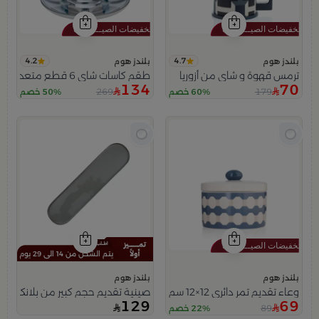
4.2
4.7
بلندز هوم
بلندز هوم
ترمس قهوة و شاي من أزوريا
طقم كاسات شاي 6 قطع متعدد الالوان من أزوريا
134
70
269
179
60% خصم
50% خصم
يتم الشحن من 14 الى 29 يوم
بلندز هوم
بلندز هوم
وعاء تقديم تمر دائري 12×12 سم أبيض وأزرق من الخزف الحجري بغطاء من أزوريا
صينية تقديم حجم كبير من بلانكا
129
69
89
22% خصم