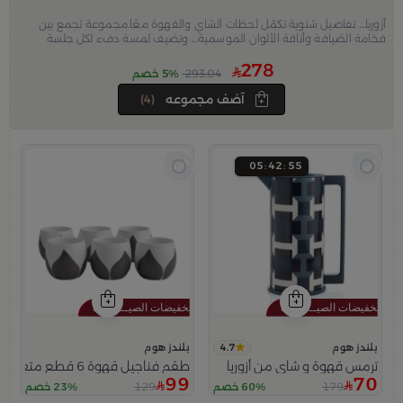
أزوريا… تفاصيل شتوية تكمّل لحظات الشاي والقهوة معًا.مجموعة تجمع بين
فخامة الضيافة وأناقة الألوان الموسمية… وتضيف لمسة دفء لكل جلسة
278
293.04
5% خصم
آضف مجموعه
(4)
05
42
53
4.7
بلندز هوم
بلندز هوم
ترمس قهوة و شاي من أزوريا
طقم فناجيل قهوة 6 قطع متعدد الألوان خزفي من أزوريا
99
70
129
179
60% خصم
23% خصم