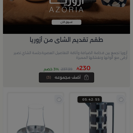
طقم تقديم الشاي من أزوريا
أزوريا تجمع بين فخامة الضيافة وأناقة التفاصيل العصرية.جلسة الشاي تصير
أرقى مع ألوانها ونقشاتها المميزة
230
237.39
3% خصم
آضف مجموعه
(3)
05
42
53