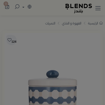
سوّق من بلندز تشكيلة تضم ترامس القهوة والش
0
الرئيسية
القهوة و الشاي
التمريات
124