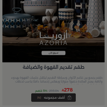
طقم تقديم القهوة والضيافة
طقم يجمع بين تناغم الألوان وبساطة التقديم ليكمّل جلسات القهوة بهدوء
وأناقة، يمنح المائدة حضورًا متوازنًا ويعكس إحساسًا دافئًا يناسب لحظات
الضيافة الممتدة واللقاءات الهادئة.
278
293.04
5% خصم
آضف مجموعه
(4)