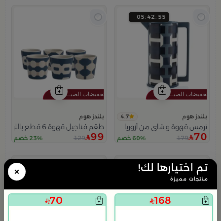
05
42
53
4.7
بلندز هوم
بلندز هوم
ترمس قهوة و شاي من أزوريا
طقم فناجيل قهوة 6 قطع باللون البيج و الأزرق من أزوريا
99
70
129
179
60% خصم
23% خصم
تم اختيارها لك!
×
منتجات مميزة
70
168