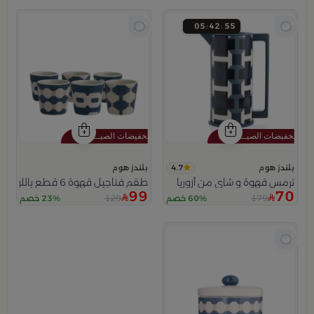
05
42
53
4.7
بلندز هوم
بلندز هوم
ترمس قهوة و شاي من أزوريا
طقم فناجيل قهوة 6 قطع باللون البيج و الأزرق من أزوريا
99
70
129
179
60% خصم
23% خصم