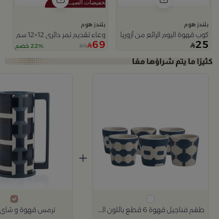
بلندز هوم
بلندز هوم
كوب قهوة اليوم الرائع من أزوريا
وعاء تقديم تمر دائري 12×12 سم متعدد الألوان من الخزف الحجري بطباعة هندسية من أزوريا
69
25
89
22% خصم
+
طقم فناجيل قهوة 6 قطع باللون البيج و الأزرق من أزوريا
ترمس قهوة و شاي م