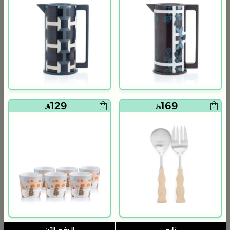
بلندز هوم
بلندز هوم
وعاء تقديم تمر دائري 12×12 سم أبيض وأزرق من الخزف الحجري بغطاء من أزوريا
صينية تقديم مربعة 32×32 سم أبيض متعدد الألوان من الحديد بطباعة هندسية من ميرلان
99
69
229
89
22% خصم
56% خصم
129
169