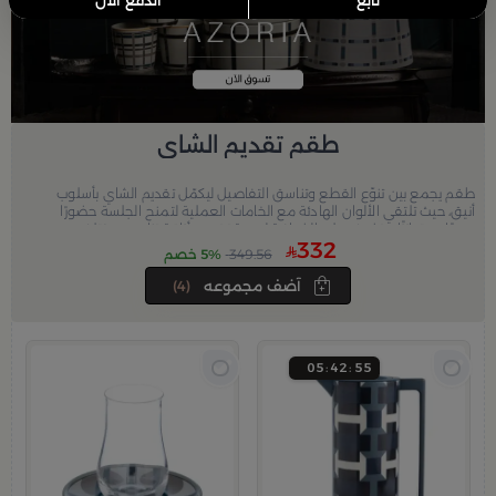
تابع
الدفع الآن
طقم تقديم الشاي
طقم يجمع بين تنوّع القطع وتناسق التفاصيل ليكمّل تقديم الشاي بأسلوب
أنيق، حيث تلتقي الألوان الهادئة مع الخامات العملية لتمنح الجلسة حضورًا
مريحًا ومتوازنًا، وتضيف على الضيافة لمسة ترتيب وأناقة تناسب مختلف
332
اللقاءات.
349.56
5% خصم
آضف مجموعه
(4)
05
42
53