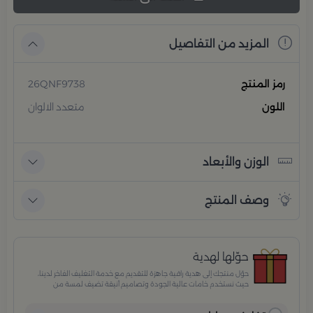
المزيد من التفاصيل
رمز المنتج
26QNF9738
اللون
متعدد الالوان
الوزن والأبعاد
وصف المنتج
حوّلها لهدية
حوّل منتجك إلى هدية راقية جاهزة للتقديم مع خدمة التغليف الفاخر لدينا،
حيث نستخدم خامات عالية الجودة وتصاميم أنيقة تضيف لمسة من
الفخامة والاهتمام بكل تفصيلة. مثالية للمناسبات الخاصة، الأعياد،
والإهداءات الراقية التي تترك انطباعًا لا يُنسى.