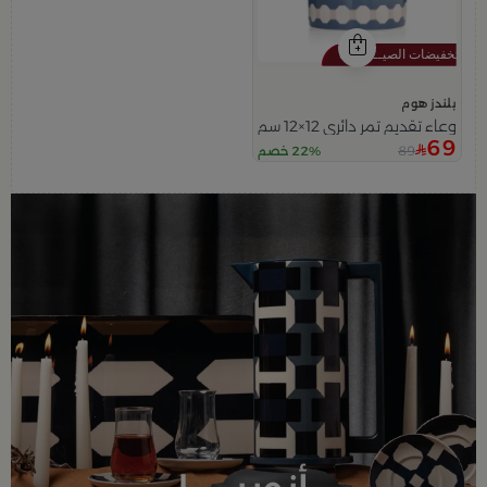
بلندز هوم
وعاء تقديم تمر دائري 12×12 سم أبيض وأزرق من الخزف الحجري بغطاء من أزوريا
69
89
22% خصم