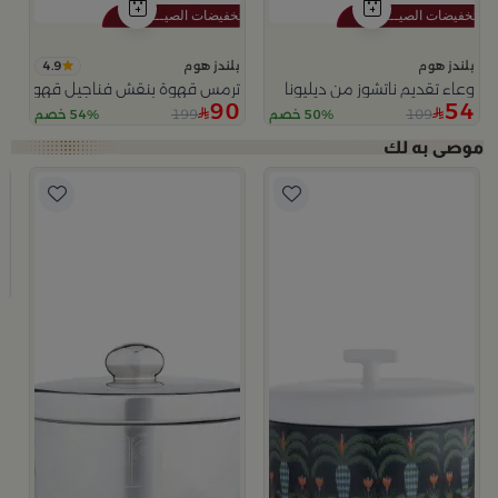
4.9
بلندز هوم
بلندز هوم
وعاء تقديم ناتشوز من ديليونا
ترمس قهوة بنقش فناجيل قهوة فضي
90
54
199
109
50% خصم
54% خصم
ب
وعاء
9