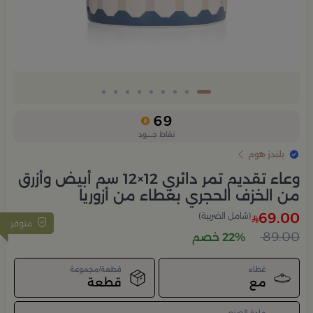
69
نقاط جــــود
بلندز هوم
وعاء تقديم تمر دائري 12×12 سم أبيض وأزرق
من الخزف الحجري بغطاء من أزوريا
69.00
(شامل الضريبة)
متوفر
89.00
22% خصم
غطاء
قطعة/مجموعة
مع
قطعة
مادة الصنع