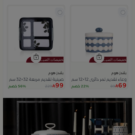
بلندز هوم
بلندز هوم
وعاء تقديم تمر دائري 12×12 سم أبيض وأزرق من الخزف الحجري بغطاء من أزوريا
صينية تقديم مربعة 32×32 سم أسود وأبيض من الحديد بطباعة أوراق نباتية من سيمارا
99
69
229
89
22% خصم
56% خصم