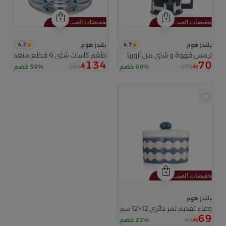
4.2
4.7
بلندز هوم
بلندز هوم
ترمس قهوة و شاي من أزوريا
طقم كاسات شاي 6 قطع متعدد الالوان من أزوريا
134
70
269
179
60% خصم
50% خصم
بلندز هوم
وعاء تقديم تمر دائري 12×12 سم أبيض وأزرق من الخزف الحجري بغطاء من أزوريا
69
89
22% خصم