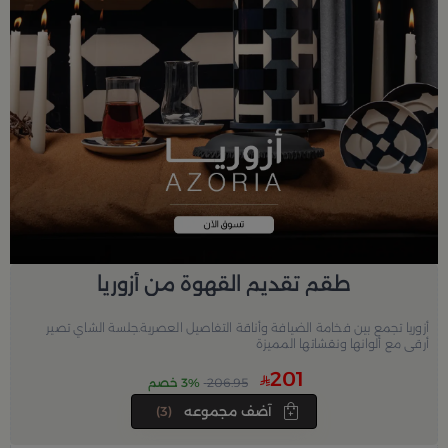
طقم تقديم القهوة من أزوريا
أزوريا تجمع بين فخامة الضيافة وأناقة التفاصيل العصرية.جلسة الشاي تصير
أرقى مع ألوانها ونقشاتها المميزة
201
206.95
3% خصم
آضف مجموعه
(3)