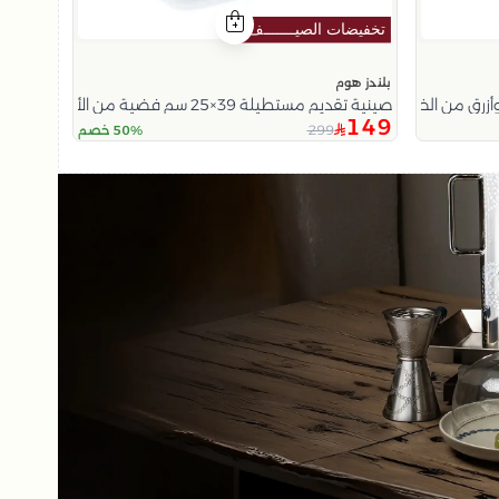
بلندز هوم
صينية تقديم مستطيلة 39×25 سم فضية من الألمنيوم بحواف مموجة من تيلا
149
299
50% خصم