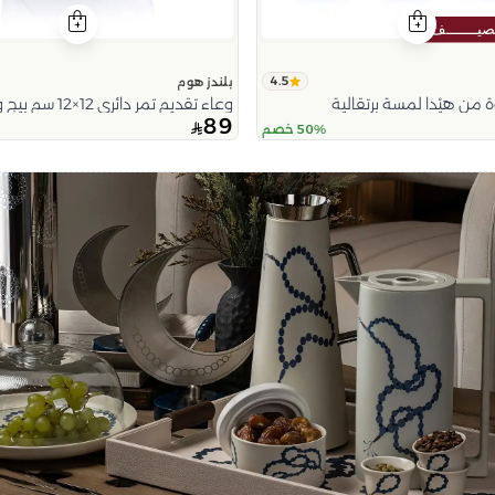
4.5
بلندز هوم
 من هيْدا لمسة برتقالية
وعاء تقديم تمر دائري 12×12 سم بيج وأزرق من الخزف الحجري بطبعة سبحة من تيلا
89
50% خصم