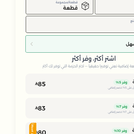
قطعة/مجموعة
قطعة
نع
سهل
اشتر أكثر، وفر أكثر
إضافية تعني توفيرا حقيقيا — اختر الحزمة التي توفر لك أكثر
وفر
5%
85
 على
5%
خصم إضافي
وفر
7%
83
 على
7%
خصم إضافي
الأكثر مبيعا
وفر
10%
80