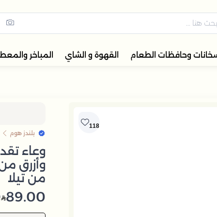
مس القهوة والشاي، أدوات المائ
خانات وحافظات الطعام
القهوة و الشاي
المباخر والمعط
118
بلندز هوم
وأزرق من
من تيلا
89.00
(