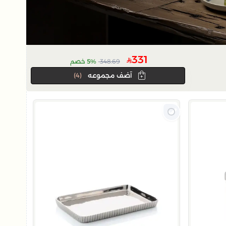
331
348.69
5% خصم
آضف مجموعه
(4)