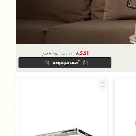
331
348.69
5% خصم
آضف مجموعه
(4)