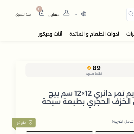
دة، المباخر، والفواحات بتصام
0
حسابي
سلة التسوق
رات
ادوات الطعام و المائدة
أثاث وديكور
89
نقاط جــــود
وعاء تقديم تمر دائري 12×12 سم بيج
 الخزف الحجري بطبعة سبحة
شامل الضريبة)
متوفر