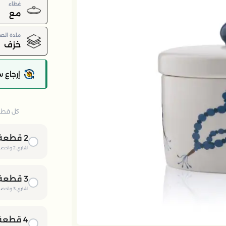
غطاء
مع
مادة الص
خزف
إرجاع 
كل قطعة 
2
قطعة
اشتري
2
و احصل
3
قطعة
اشتري
3
و احصل
4
قطعة