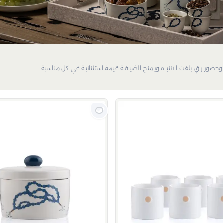
وحضور راقٍ يلفت الانتباه ويمنح الضيافة قيمة استثنائية في كل مناسبة.