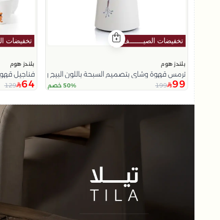
بلندز هوم
بلندز هوم
ترمس قهوة وشاي بتصميم السبحة باللون البيج و الأزرق من تيلا
فناجيل قهوة
64
99
129
199
50% خصم