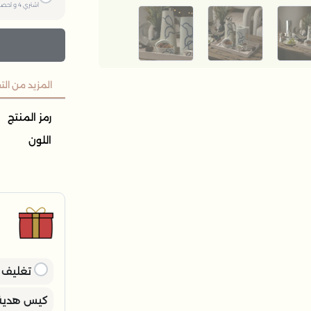
اشتري
4
و احصل
المزيد من ال
رمز المنتج
اللون
ح
ح
ن
ب
ي
تغليف ه
كيس هدية 