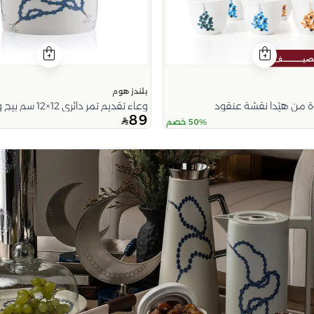
بلندز هوم
 من هيْدا نقشة عنقود
وعاء تقديم تمر دائري 12×12 سم بيج وأزرق من الخزف الحجري بطبعة سبحة من تيلا
89
50% خصم