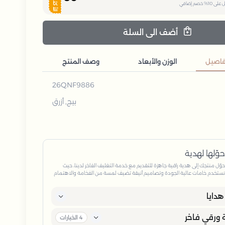
 على
10%
خصم إضافي
أضف الى السلة
تفاصيل
الوزن والأبعاد
وصف المنتج
26QNF9886
بيج, أزرق
وّلها لهدية
وّل منتجك إلى هدية راقية جاهزة للتقديم مع خدمة التغليف الفاخر لدينا، حيث
ستخدم خامات عالية الجودة وتصاميم أنيقة تضيف لمسة من الفخامة والاهتمام
كل تفصيلة. مثالية للمناسبات الخاصة، الأعياد، والإهداءات الراقية التي تترك انطباعًا لا
ُنسى.
دايا
ورقي فاخر
4
الخيارات