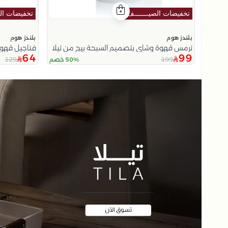
بلندز هوم
بلندز هوم
ترمس قهوة وشاي بتصميم السبحة بيج من تيلا
فناجيل قهوة
64
99
129
199
50% خصم