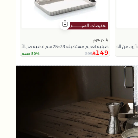
بلندز هوم
صينية تقديم مستطيلة 39×25 سم فضية من الألمنيوم بحواف مموجة من تيلا
149
299
50% خصم