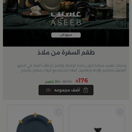
طقم السفرة من ملاذ
منتجات تقديم مختارة لتزيّن مائدة الإفطار وتكمل لحظات اللمة في الشهر
الفضيل،تصاميم هادئة وتفاصيل أنيقة تنسجم مع أجواء رمضان وتمنح
سفرتك حضورًا دافئًا في كل إفطار.
176
181.74
3% خصم
آضف مجموعه
(3)