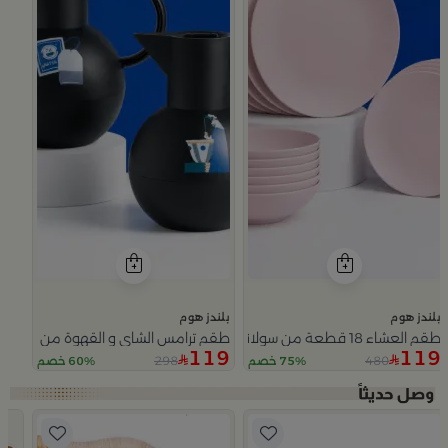
بلندز هوم
بلندز هوم
طقم العشاء 18 قطعة من سولانا
طقم ترامس الشاي و القهوة من سيمارا
119
119
298
480
75% خصم
60% خصم
Slide 1 of 5