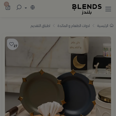
سوّق من بلندز تشكيلة تضم ترامس القهوة والش
0
الرئيسية
ادوات الطعام و المائدة
اطباق التقديم
27