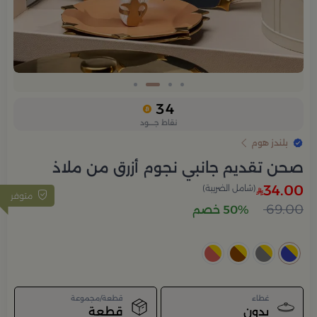
Slide 3 of 4
34
نقاط جــــود
بلندز هوم
صحن تقديم جانبي نجوم أزرق من ملاذ
34.00
(شامل الضريبة)
متوفر
69.00
50% خصم
غطاء
قطعة/مجموعة
بدون
قطعة