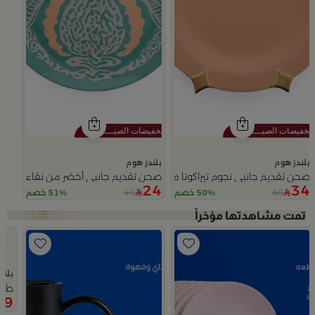
بلندز هوم
بلندز هوم
صحن تقديم جانبي نجوم تيراكوتا من ملاذ
صحن تقديم جانبي أخضر من نقاء
24
34
49
69
50% خصم
51% خصم
Slide 1 of 5
بلند
طقم
99