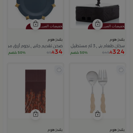
بلندز هوم
بلندز هوم
سخان طعام بني 3 لتر مستطيل بنقش النخلة من ملاذ
صحن تقديم جانبي نجوم أزرق من ملا
34
324
69
649
50% خصم
50% خصم
بلندز هوم
بلندز هوم