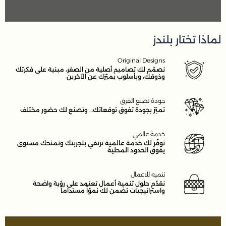
لماذا تختار بلندز
Original Designs
نصمّم لك تصاميم أصلية من الصفر، مبنية على فكرتك
وذوقك، وبأسلوب يميّزك عن الآخرين
جودة تصنع الفرق
تميّز بجودة تفوق توقعاتك… وتصنع لك حضور مختلف
خدمة عالمي
نوفّر لك خدمة عالمية ترتقي بتجربتك وتمنحك مستوى
يفوق الحدود المحلية
تنميه للاعمال
نقدّم حلول تنمية أعمال تعتمد على رؤية واضحة
واستراتيجيات تضمن لك نموّاً مستداماً