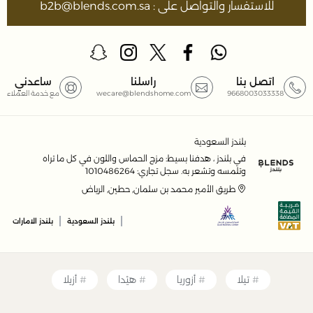
للاستفسار والتواصل على : b2b@blends.com.sa
اتصل بنا
راسلنا
ساعدني
9668003033338
wecare@blendshome.com
مع خدمة العملاء
بلندز السعودية
في بلندز ، هدفنا بسيط: مزج الحماس واللون في كل ما تراه
وتلمسه وتشعر به. سجل تجاري: 1010486264
طريق الأمير محمد بن سلمان, حطين, الرياض
|
|
بلندز السعودية
بلندز الامارات
تيلا
أزوريا
هيْدا
أزيلا