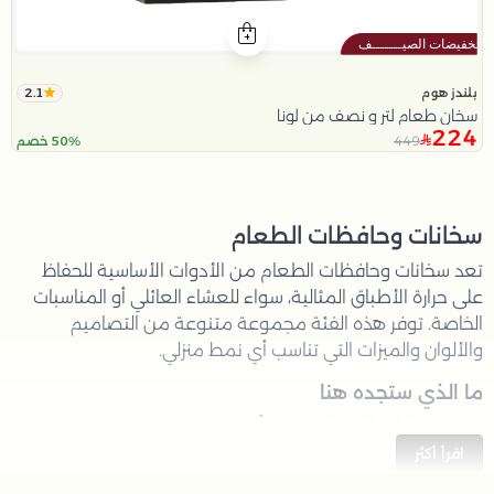
2.1
بلندز هوم
سخان طعام لتر و نصف من لونا
224
449
50% خصم
سخانات وحافظات الطعام
تعد سخانات وحافظات الطعام من الأدوات الأساسية للحفاظ
على حرارة الأطباق المثالية، سواء للعشاء العائلي أو المناسبات
الخاصة. توفر هذه الفئة مجموعة متنوعة من التصاميم
والألوان والميزات التي تناسب أي نمط منزلي.
ما الذي ستجده هنا
سخانات الطعام
: حلول أنيقة وعملية للحفاظ على
دفء الأطباق.
اقرأ أكثر
حافظات الطعام
: أوعية معزولة مصممة للحفاظ