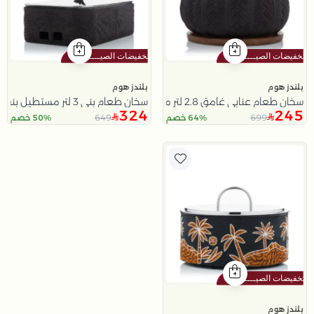
بلندز هوم
بلندز هوم
سخان طعام عنابي غامق 2.8 لتر مع مقبض نخلة من ملاذ
سخان طعام بني 3 لتر مستطيل بنقش النخلة من ملاذ
324
245
649
699
64% خصم
50% خصم
بلندز هوم