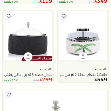
199
349
499
699
50% خصم
60% خصم
بلندز هوم
بلندز هوم
حافظة طعام النخلة 2 لتر من سولانا
سخان طعام 3 لتر بني داكن بنقش الزهور من ملاذ
299
549
599
50% خصم