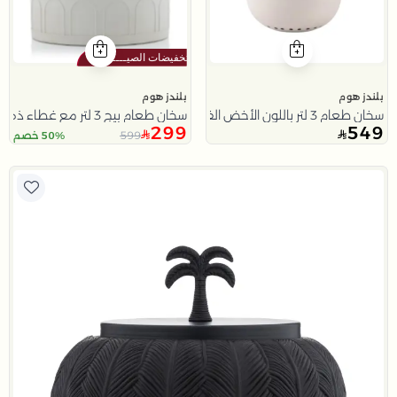
بلندز هوم
بلندز هوم
سخان طعام 3 لتر باللون الأخض الفاتح من ليورا
سخان طعام بيج 3 لتر مع غطاء ذهبي من ملاذ
299
549
599
50% خصم