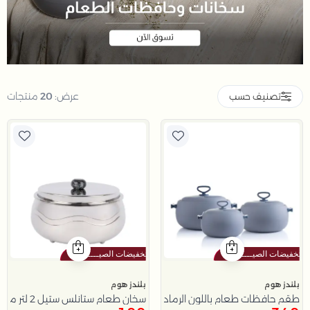
عرض:
20
منتجات
تصنيف حسب
بلندز هوم
بلندز هوم
طقم حافظات طعام باللون الرمادي من أزوريا
سخان طعام ستانلس ستيل 2 لتر من هيْدا