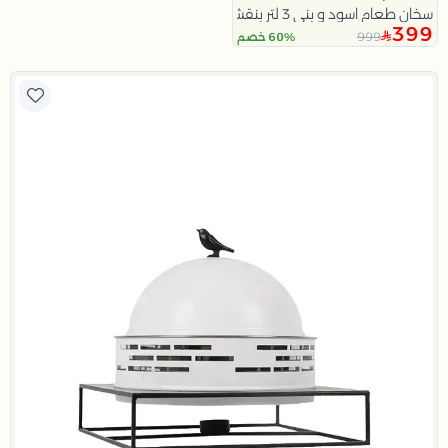
سخان طعام اسود و بني 3 لتر بنقش النخلة من نقاء
399
999
60% خصم