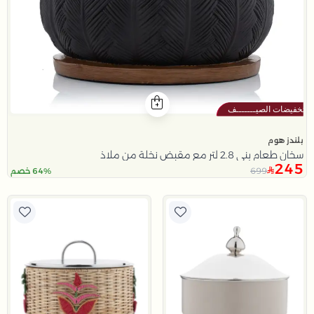
بلندز هوم
سخان طعام بني 2.8 لتر مع مقبض نخلة من ملاذ
245
699
64% خصم