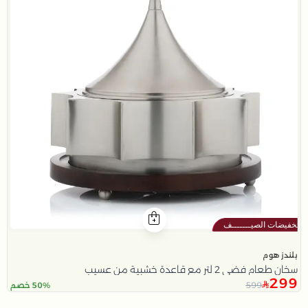
بلندز هوم
سخان طعام فضي 2 لتر مع قاعدة خشبية من عسيب
299
599
50% خصم