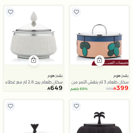
بلندز هوم
بلندز هوم
سخان طعام 3 لتر بنقش التمر من ملاذ
سخان طعام بيج 2.8 لتر مع غطاء فضي من ملاذ
649
399
999
60% خصم