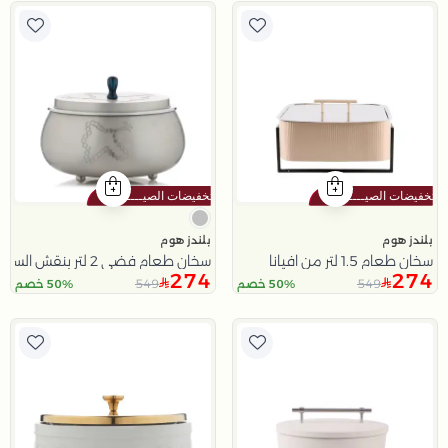
بلندز هوم
بلندز هوم
سخان طعام 1.5 لتر من افيانا
سخان طعام فضي 2 لتر بنقش السبحة من تيلا
274
274
549
549
50% خصم
50% خصم