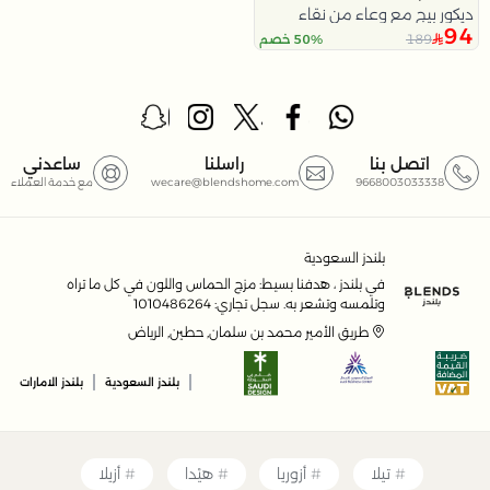
ديكور بيج مع وعاء من نقاء
94
189
50% خصم
اتصل بنا
راسلنا
ساعدني
9668003033338
wecare@blendshome.com
مع خدمة العملاء
بلندز السعودية
في بلندز ، هدفنا بسيط: مزج الحماس واللون في كل ما تراه
وتلمسه وتشعر به. سجل تجاري: 1010486264
طريق الأمير محمد بن سلمان, حطين, الرياض
|
|
بلندز السعودية
بلندز الامارات
تيلا
أزوريا
هيْدا
أزيلا