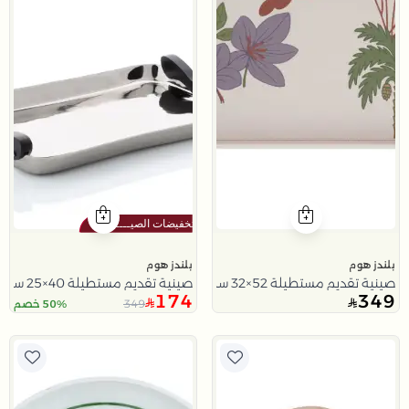
بلندز هوم
بلندز هوم
صينية تقديم مستطيلة 52×32 سم بيج من الخشب المضغوط والجلد الصناعي بطباعة زهور ونخلة من نقاء
صينية تقديم مستطيلة 40×25 سم فضي وأسود خشبية بمقابض خشبية من نقاء
174
349
349
50% خصم