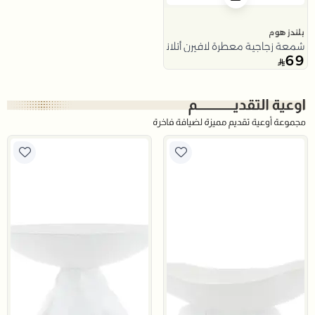
بلندز هوم
شمعة زجاجية معطرة لافيرن أتلانتس 400 غرام من نقاء
69