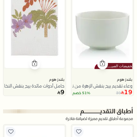
بلندز هوم
بلندز هوم
وعاء تقديم بيج بنقش الزهرة من نقاء
حامل أدوات مائدة بيج بنقش النخلة 
9
19
39
51% خصم