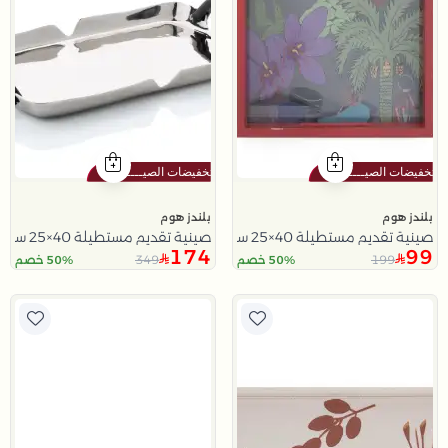
بلندز هوم
بلندز هوم
صينية تقديم مستطيلة 40×25 سم عنابي من الزجاج والخشب الليفي بطباعة هلال ونخيل من نقاء
صينية تقديم مستطيلة 40×25 سم فضية من الألمنيوم بمقابض خشبية سوداء من نقاء
174
99
349
199
50% خصم
50% خصم