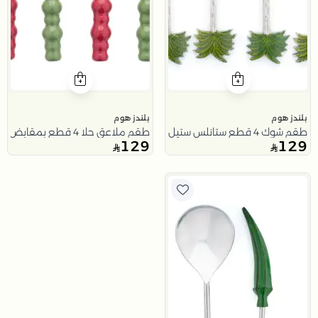
بلندز هوم
بلندز هوم
طقم شوك 4 قطع ستانلس ستيل بمقابض نخلة من نقاء
طقم ملاعق حلا 4 قطع بمقابض احمر و اخضر من نقاء
129
129