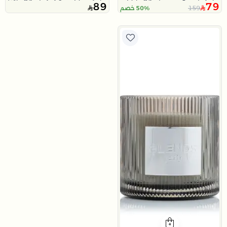
89
79
159
50% خصم