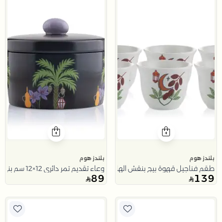
بلندز هوم
بلندز هوم
طقم فناجيل قهوة بيج بنقش الهلال من نقاء
وعاء تقديم تمر دائري 12×12 سم بني من الخزف الحجري بطبعة نخلة من نقاء
89
139