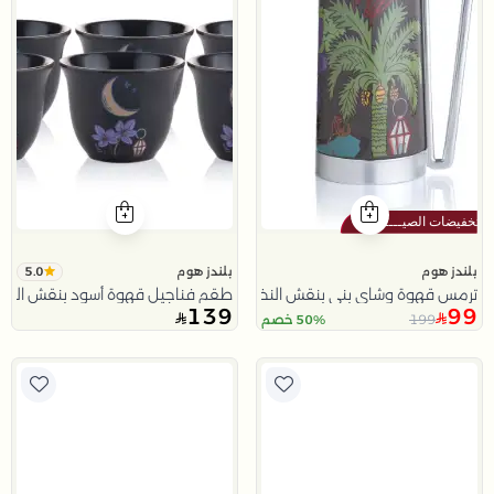
5.0
بلندز هوم
بلندز هوم
ترمس قهوة وشاي بني بنقش النخلة 0.8 لتر من نقاء
طقم فناجيل قهوة أسود بنقش الهلا
139
99
199
50% خصم