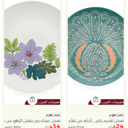
بلندز هوم
بلندز هوم
صحن تقديم جانبي أخضر من نقاء
صحن عشاء بيج بنقش الزهور من نقا
34
24
69
49
51% خصم
50% خصم