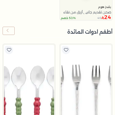
بلندز هوم
صحن تقديم جانبي أزرق من نقاء
24
49
51% خصم
أطقم ادوات المائدة