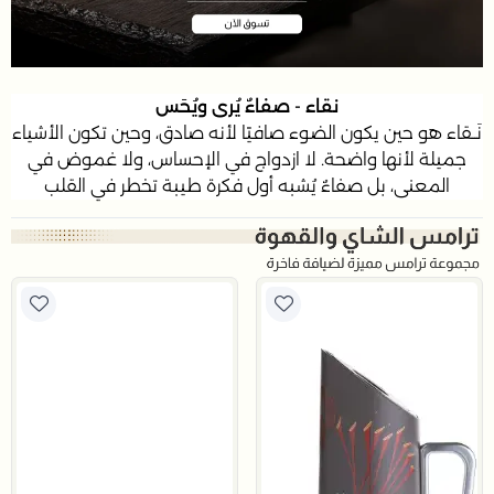
نقاء - ﺻﻔﺎءٌ ﻳُﺮى وﻳُﺤَﺲ
ﻧَــﻘﺎء ﻫﻮ ﺣﻴﻦ ﻳﻜﻮن اﻟﻀﻮء ﺻﺎﻓﻴًﺎ ﻷﻧﻪ ﺻﺎدق، وﺣﻴﻦ ﺗﻜﻮن اﻷﺷﻴﺎء
ﺟﻤﻴﻠﺔ ﻷﻧﻬﺎ واﺿﺤﺔ. ﻻ ازدواج ﻓﻲ اﻹﺣﺴﺎس، وﻻ ﻏﻤﻮض ﻓﻲ
اﻟﻤﻌﻨﻰ، ﺑﻞ ﺻﻔﺎءٌ ﻳُﺸﺒﻪ أول ﻓﻜﺮة ﻃﻴﺒﺔ ﺗﺨﻄﺮ ﻓﻲ اﻟﻘﻠﺐ