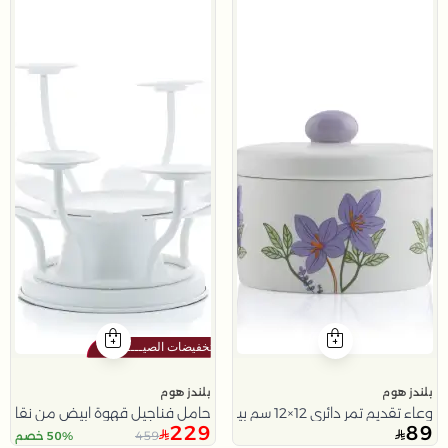
بلندز هوم
بلندز هوم
وعاء تقديم تمر دائري 12×12 سم بيج من الخزف الحجري بطبعة زهور من نقاء
حامل فناجيل قهوة ابيض من نقاء
229
89
459
50% خصم