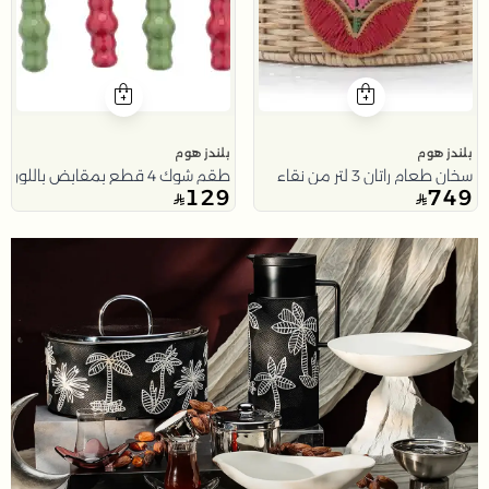
بلندز هوم
بلندز هوم
سخان طعام راتان 3 لتر من نقاء
طقم شوك 4 قطع بمقابض باللون الاحمر والاخضر من نقاء
129
749