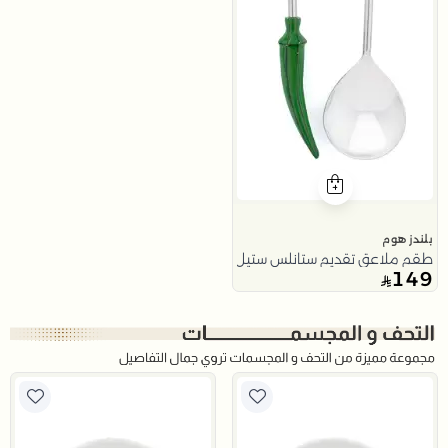
بلندز هوم
طقم ملاعق تقديم ستانلس ستيل قطعتين من نقاء
149