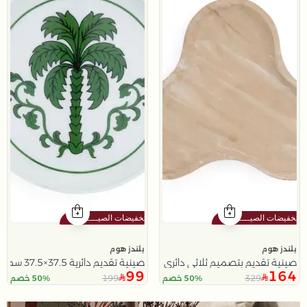
بلندز هوم
بلندز هوم
صينية تقديم بتصميم ثلاثي دائري و لون بيج من نقاء
صينية تقديم دائرية 37.5×37.5 سم بيضاء خشبية بطباعة نخلة من نقاء
99
164
199
329
50% خصم
50% خصم