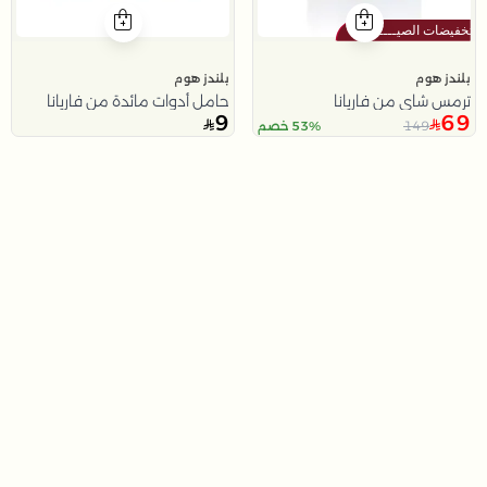
بلندز هوم
بلندز هوم
ترمس شاي من فاريانا
حامل أدوات مائدة من فاريانا
9
69
149
53% خصم