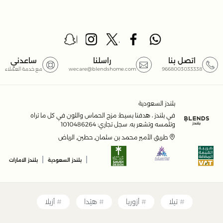
اتصل بنا
راسلنا
ساعدني
9668003033338
wecare@blendshome.com
مع خدمة العملاء
بلندز السعودية
في بلندز ، هدفنا بسيط: مزج الحماس واللون في كل ما تراه
وتلمسه وتشعر به. سجل تجاري: 1010486264
طريق الأمير محمد بن سلمان, حطين, الرياض
|
|
بلندز السعودية
بلندز الامارات
تيلا
أزوريا
هيْدا
أزيلا