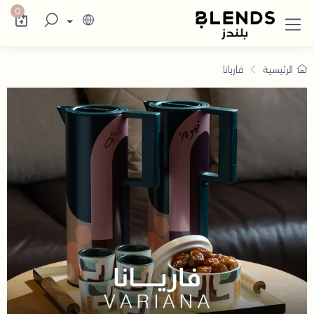
طقم فاريانا | صواني وأوعية وكاسات شاي
0
الرئيسية
فاريانا