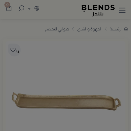
سوّق من بلندز تشكيلة تضم ترامس القهوة والش
0
الرئيسية
القهوة و الشاي
صواني التقديم
31