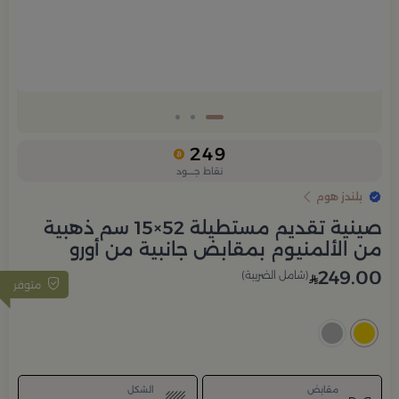
249
نقاط جــــود
بلندز هوم
صينية تقديم مستطيلة 52×15 سم ذهبية
من الألمنيوم بمقابض جانبية من أورو
249.00
(شامل الضريبة)
متوفر
مقابض
الشكل