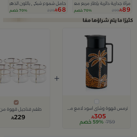
مرآة جدارية دائرية بإطار مربع معدني باللون الذهبي من أورو
حامل شموع شبكي باللون الذهبي حجم 
68
89
229
299
70% خصم
70% خصم
+
ترمس قهوة وشاي اسود لامع مع حامل نخلة كموني من ملاذ
طقم فناجيل قهوة من 
305
229
759
59% خصم