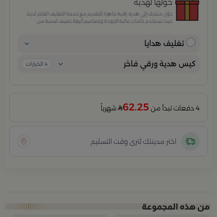
حوّلها لهدية
حوّل منتجك إلى هدية راقية جاهزة للتقديم مع خدمة التغليف الفاخر لدينا،
حيث نستخدم خامات عالية الجودة وتصاميم أنيقة تضيف لمسة من
الفخامة والاهتمام بكل تفصيلة. مثالية للمناسبات الخاصة، الأعياد،
والإهداءات الراقية التي تترك انطباعًا لا يُنسى.
تغليف هدايا
كيس هدية ورقي فاخر
4
الخيارات
62.25
4 دفعات تبدأ من
شهرياً
اختر مدينتك لترى وقت التسليم