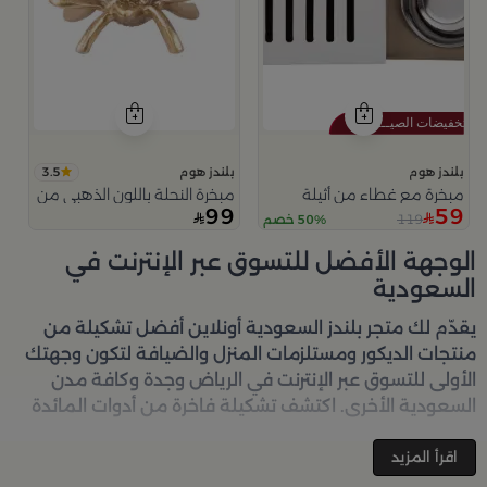
3.5
بلندز هوم
بلندز هوم
مبخرة مع غطاء من أثيلة
مبخرة النحلة باللون الذهبي من امارا
99
59
119
50% خصم
الوجهة الأفضل للتسوق عبر الإنترنت في
السعودية
يقدّم لك متجر
بلندز السعودية أونلاين
أفضل تشكيلة من
منتجات الديكور ومستلزمات المنزل والضيافة لتكون وجهتك
الأولى للتسوق عبر الإنترنت في الرياض وجدة وكافة مدن
السعودية الأخرى. اكتشف تشكيلة فاخرة من أدوات المائدة
والأواني والمباخر والإكسسوارات الأنيقة التي تضفي لمسة
جمالية على كل زاوية في منزلك – كل ذلك وأكثر في مكان
اقرأ المزيد
واحد. تصفّحي الآن عبر الرابط:
تسوق في متجر بلن‌ــدز أونلاين