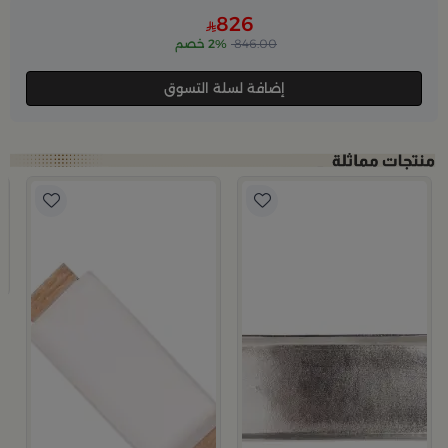
826
846.00
2% خصم
إضافة لسلة التسوق
ميم مستطيل نحيف حجم كبير
ب
صين
9