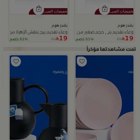
بلندز هوم
بلندز هوم
وعاء تقديم بني حجم صغير من ملاذ
وعاء تقديم بيج بنقش الزهرة من نقاء
19
19
39
39
51% خصم
51% خصم
ب
ط
9