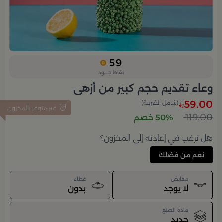
59
نقاط جــــود
وعاء تقديم حجم كبير من أزهى
59.00
(شامل الضريبة)
غير متوفر بالمخزون
119.00
50% خصم
هل ترغب في إعادته إلى المخزون؟
نعم من فضلك
مقابض
غطاء
لا يوجد
بدون
مادة الصنع
حديد