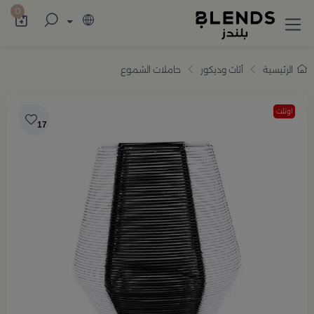
سوّق من بلندز تشكيلة تضم ترامس القهوة والش
0
الرئيسية
أثاث وديكور
حاملات الشموع
اوتلت
17