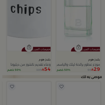
بلندز هوم
بلندز هوم
موزع عطور برائحة ليلك والياسمين 200 مل
وعاء تقديم ناتشوز من ديليونا
54
29
109
59
50% خصم
50% خصم
ا
ب
وعا