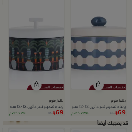
9
بلندز هوم
بلندز هوم
وعاء تقديم تمر دائري 12×12 سم أبيض وأزرق من الخزف الحجري بغطاء من أزوريا
وعاء تقديم تمر دائري 12×12 سم متعدد الألوان من السيراميك مع غطاء من سيلورا
69
69
89
89
22% خصم
22% خصم