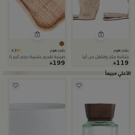
4.3
بلندز هوم
بلندز هوم
رشاشة ملح وفلفل من آريا
صينية تقديم خشبية حجم كبير راتان من 
199
119
ب
ت
9