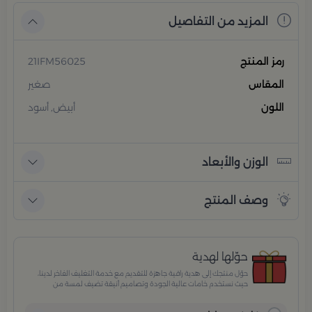
المزيد من التفاصيل
رمز المنتج
21IFM56025
المقاس
صغير
اللون
أبيض, أسود
الوزن والأبعاد
وصف المنتج
حوّلها لهدية
حوّل منتجك إلى هدية راقية جاهزة للتقديم مع خدمة التغليف الفاخر لدينا،
حيث نستخدم خامات عالية الجودة وتصاميم أنيقة تضيف لمسة من
الفخامة والاهتمام بكل تفصيلة. مثالية للمناسبات الخاصة، الأعياد،
والإهداءات الراقية التي تترك انطباعًا لا يُنسى.