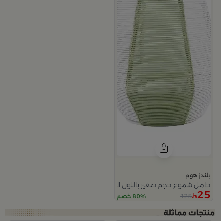
بلندز هوم
حامل شموع حجم صغير باللون الاخضر و الابيض ميموسا
25
125
80% خصم