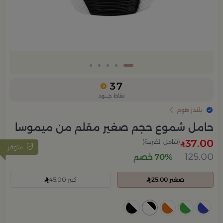
37
نقاط جــــود
بلندز هوم
حامل شموع حجم صغير مقلم من ميموسا
37.00
(شامل الضريبة)
متوفر
125.00
70% خصم
صغير 25.00
كبير 45.00