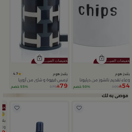
4.7
بلندز هوم
بلندز هوم
وعاء تقديم ناتشوز من ديليونا
ترمس قهوة و شاي من أزوريا
79
54
179
109
50% خصم
55% خصم
Slide 1 of 5
بلند
وعاء