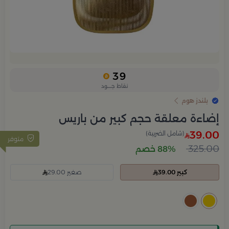
39
نقاط جــــود
بلندز هوم
إضاءة معلقة حجم كبير من باريس
39.00
(شامل الضريبة)
متوفر
325.00
88% خصم
كبير 39.00
صغير 29.00