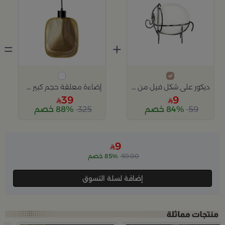
=
+
ديكور على شكل فيل من غايا
إضاءة معلقة حجم كبير من باريس
39
9
59
84% خصم
325
88% خصم
9
59.00
85% خصم
إضافة لسلة التسوق