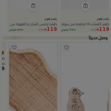
بلندز هوم
بلندز هوم
طقم العشاء 18 قطعة من سولانا
طقم ترامس الشاي و القهوة من سيمارا
119
119
298
480
75% خصم
60% خصم
Slide 1 of 5
بلند
صينية تقديم 50×0
69