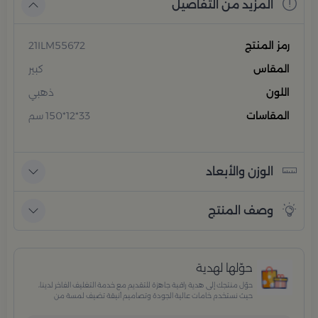
المزيد من التفاصيل
رمز المنتج
21ILM55672
المقاس
كبير
اللون
ذهبي
المقاسات
33*12*150 سم
الوزن والأبعاد
وصف المنتج
حوّلها لهدية
حوّل منتجك إلى هدية راقية جاهزة للتقديم مع خدمة التغليف الفاخر لدينا،
حيث نستخدم خامات عالية الجودة وتصاميم أنيقة تضيف لمسة من
الفخامة والاهتمام بكل تفصيلة. مثالية للمناسبات الخاصة، الأعياد،
والإهداءات الراقية التي تترك انطباعًا لا يُنسى.