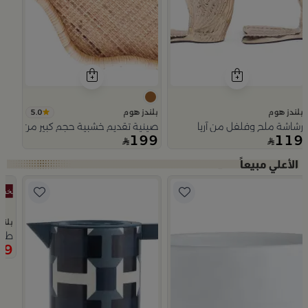
5.0
بلندز هوم
بلندز هوم
رشاشة ملح وفلفل من آريا
صينية تقديم خشبية حجم كبير من اورورا
199
119
Slide 1 of 5
بلند
طقم
49