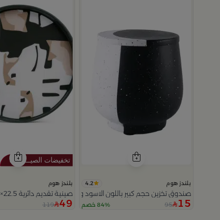
4.2
بلندز هوم
بلندز هوم
صندوق تخزين حجم كبير باللون الاسود و الابيض 15x15سم من سيا
صينية تقديم دائرية 22.5×22.5 سم أسود وأبيض من الحديد بطباعة تجريدية من سيا
49
15
119
95
84% خصم