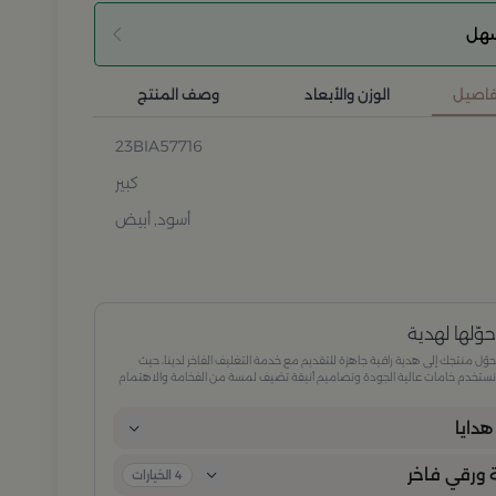
سهل
تفاصيل
الوزن والأبعاد
وصف المنتج
23BIA57716
كبير
أسود, أبيض
وّلها لهدية
وّل منتجك إلى هدية راقية جاهزة للتقديم مع خدمة التغليف الفاخر لدينا، حيث
ستخدم خامات عالية الجودة وتصاميم أنيقة تضيف لمسة من الفخامة والاهتمام
كل تفصيلة. مثالية للمناسبات الخاصة، الأعياد، والإهداءات الراقية التي تترك انطباعًا لا
ُنسى.
دايا
ورقي فاخر
4
الخيارات