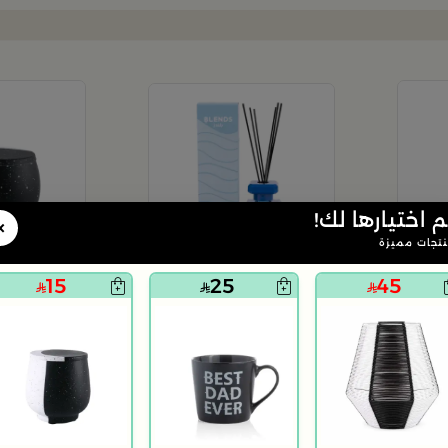
+
+
م اختيارها لك!
×
تجات مميزة
15
25
45
مزهرية حجم كبير من كاسا بالما
موزع عطور برائحة اللافندر 120 مل من امارا
15
59
95
84% 