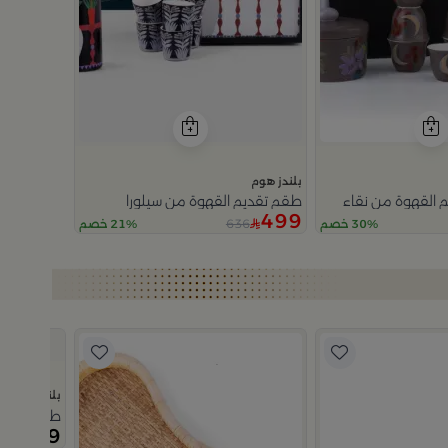
بلندز هوم
 القهوة من نقاء
طقم تقديم القهوة من سيلورا
499
636
30% خصم
21% خصم
بلندز هوم
طقم فناجيل قهوة 6 قطع مت
179