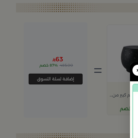
63
=
485.00
87% خصم
إضافة لسلة التسوق
صندوق تخزين حجم كبير من سيا
خصم