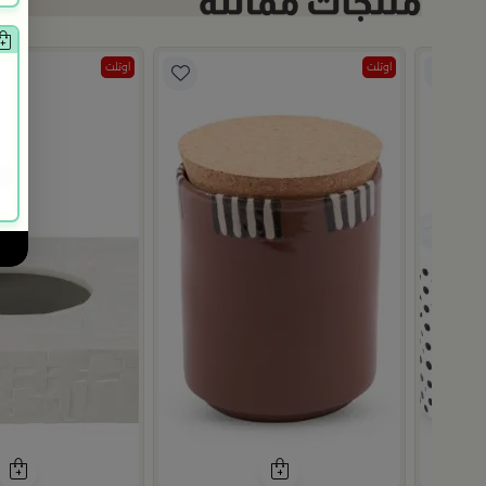
اوتلت
اوتلت