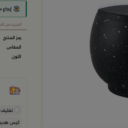
إرجاع 
المزيد من ال
رمز المنتج
المقاس
اللون
ح
ح
ن
ب
ي
تغليف ه
كيس هدية 