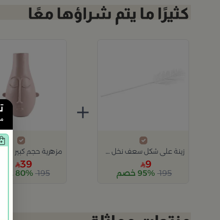
+
ت
من
زينة على شكل سعف نخل حجم كبير باللون الابيض من أزهى
39
9
195
95% خصم
195
80% خصم