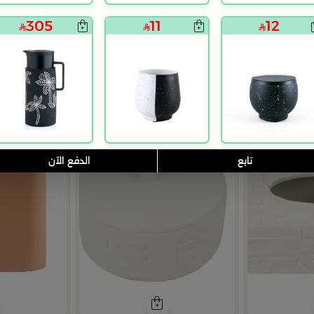
305
11
12
اوتلت
اوتلت
تابع
الدفع الآن