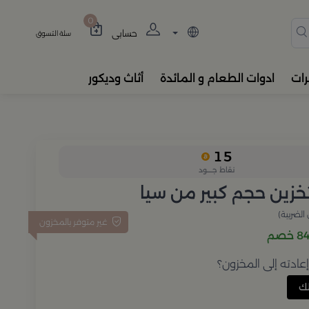
دة، المباخر، والفواحات بتصام
0
حسابي
سلة التسوق
رات
ادوات الطعام و المائدة
أثاث وديكور
15
نقاط جــــود
زين حجم كبير من سيا
الضريبة)
غير متوفر بالمخزون
خصم
ادته إلى المخزون؟
ك