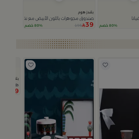
بلندز هوم
يانا
صندوق مجوهرات باللون الأبيض مع نقوش ذهبية
39
195
80% خصم
80% خصم
بلندز هوم
هدية طقم ا
139
99