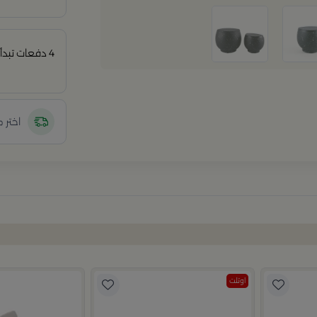
4 دفعات تبدأ من
اختر 
اوتلت