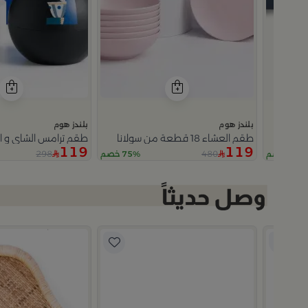
بلندز هوم
بلندز هوم
طقم العشاء 18 قطعة من سولانا
طقم ترامس الشاي و ا
119
119
298
480
5% خصم
75% خصم
Slide 1 of 2