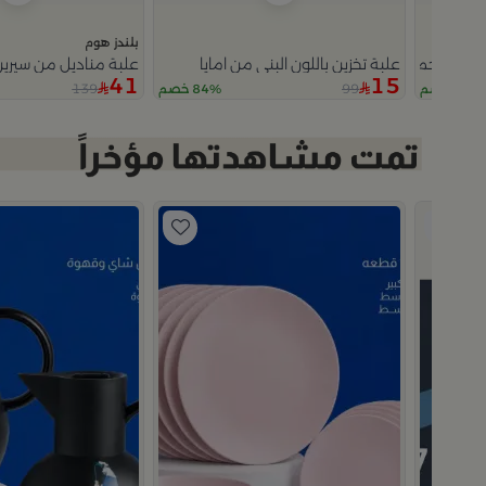
بلندز هوم
لدي حجم كبير من أزهى
علبة تخزين باللون البني من امايا
علبة مناديل من سيري
41
15
139
99
70% خصم
84% خصم
Slide 1 of 2