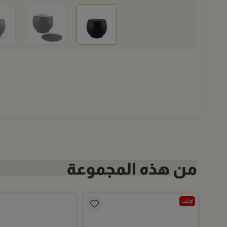
اوتلت