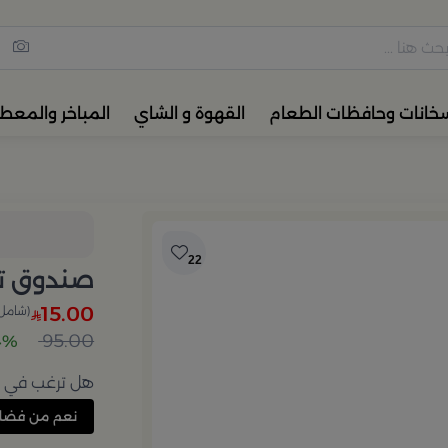
مس القهوة والشاي، أدوات المائ
خانات وحافظات الطعام
القهوة و الشاي
المباخر والمعط
22
صندوق تخ
15.00
(شامل 
95.00
84% 
هل ترغب في إع
نعم من فضل