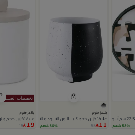
بلندز هوم
بلندز هوم
علبة تخزين حجم كبير باللون الاسود و الابيض 13x13 سم من سيا
علبة تخزين حجم متو
19
11
45
55
58% خصم
80% خصم