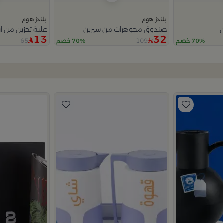
بلندز هوم
بلندز هوم
ن
صندوق مجوهرات من سيرين
علبة تخزين من اف
13
32
65
109
70% خصم
70% خصم