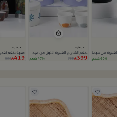
بلندز هوم
بلندز هوم
لقهوة من سيمارا
طقم الشاي و القهوة الأنيق من هيدا
هدية طقم تقديم
419
399
599
755
60% خصم
47% خصم