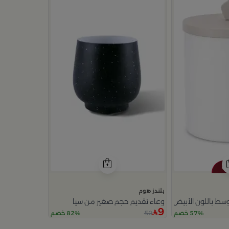
بلندز هوم
سط باللون الأبيض و مع غطاء بيج من سيا
وعاء تقديم حجم صغير من سيا
9
50
57% خصم
82% خصم