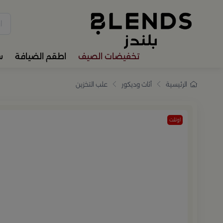
سوّق من بلندز تشكيلة تضم ترا
تخفيضات الصيف
اطقم الضيافة
س
الرئيسية
أثاث وديكور
علب التخزين
اوتلت