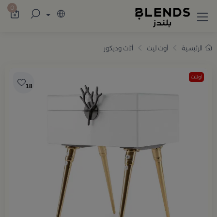
سوّق من بلندز تشكيلة تضم ترامس القهوة والش
0
الرئيسية
أوت ليت
أثاث وديكور
اوتلت
18