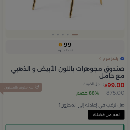
Slide 1 of 5
99
نقاط جــــود
بلندز هوم
صندوق مجوهرات باللون الأبيض و الذهبي
مع حامل
99.00
(شامل الضريبة)
غير متوفر بالمخزون
875.00
88% خصم
هل ترغب في إعادته إلى المخزون؟
نعم من فضلك