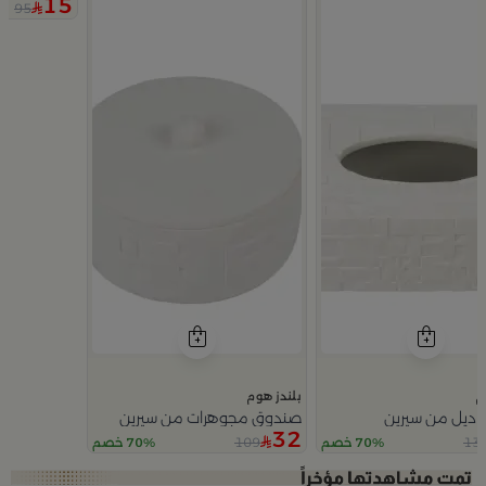
15
95
م
بلندز هوم
اديل من سيرين
صندوق مجوهرات من سيرين
32
109
13
70% خصم
70% خصم
Slide 2 of 5