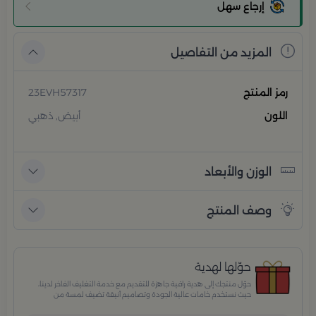
إرجاع سهل
المزيد من التفاصيل
رمز المنتج
23EVH57317
اللون
أبيض, ذهبي
الوزن والأبعاد
وصف المنتج
حوّلها لهدية
حوّل منتجك إلى هدية راقية جاهزة للتقديم مع خدمة التغليف الفاخر لدينا،
حيث نستخدم خامات عالية الجودة وتصاميم أنيقة تضيف لمسة من
الفخامة والاهتمام بكل تفصيلة. مثالية للمناسبات الخاصة، الأعياد،
والإهداءات الراقية التي تترك انطباعًا لا يُنسى.