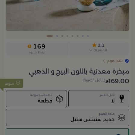
Slide 8 of 8
2.1
169
التقييم
(
1
)
نقاط جــــود
بلندز هوم
مبخرة معدنية باللون البيج و الذهبي
169.00
(شامل الضريبة)
متوفر
قابل للكسر
قطعة/مجموعة
لا
قطعة
مادة الصنع
حديد, ستينلس ستيل