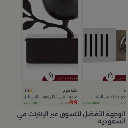
3.5
وم
بلندز هوم
مع غطاء من أثيلة
مبخرة على شكل زهرة باللون البني من ملاذ
99
199
119
50% خصم
50% خصم
Slide 1 of 5
الوجهة الأفضل للتسوق عبر الإنترنت في
السعودية