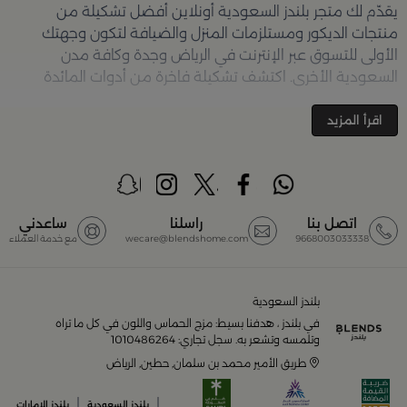
يقدّم لك متجر
بلندز السعودية أونلاين
أفضل تشكيلة من
منتجات الديكور ومستلزمات المنزل والضيافة لتكون وجهتك
الأولى للتسوق عبر الإنترنت في الرياض وجدة وكافة مدن
السعودية الأخرى. اكتشف تشكيلة فاخرة من أدوات المائدة
والأواني والمباخر والإكسسوارات الأنيقة التي تضفي لمسة
جمالية على كل زاوية في منزلك – كل ذلك وأكثر في مكان واحد.
اقرأ المزيد
تصفّحي الآن عبر الرابط:
تسوق في متجر بلن‌ــدز أونلاين (Blends
Home)
أفضل المنتجات والتصاميم في السعودية
اتصل بنا
راسلنا
ساعدني
9668003033338
wecare@blendshome.com
مع خدمة العملاء
يضم متجر
بلندز السعودية أونلاين
مجموعة ضخمة من
المنتجات المصمّمة بأعلى مستويات الجودة لتلبية احتياجات
منزلك وإضفاء لمسات أناقة. ستجد لدينا كل ما ترغب به من:
بلندز السعودية
في بلندز ، هدفنا بسيط: مزج الحماس واللون في كل ما تراه
أواني تقديم فاخرة وأطقم مائدة راقية
وتلمسه وتشعر به. سجل تجاري: 1010486264
طريق الأمير محمد بن سلمان, حطين, الرياض
أدوات القهوة والشاي الفريدة
|
|
بلندز السعودية
بلندز الامارات