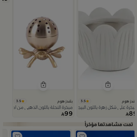
3.5
3.5
لندز هوم
بلندز هوم
بخرة على شكل زهرة باللون البيج من نقاء
مبخرة النحلة باللون الذهبي من امارا
99
8
Slide 1 of 5