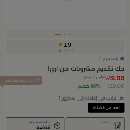
Slide 4 of 4
19
نقاط جــــود
بلندز هوم
جك تقديم مشروبات من ارورا
19.00
(شامل الضريبة)
غير متوفر بالمخزون
139.00
86% خصم
هل ترغب في إعادته إلى المخزون؟
نعم من فضلك
السعة
قطعة/مجموعة
قطعة