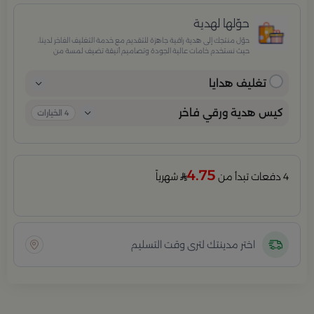
حوّلها لهدية
حوّل منتجك إلى هدية راقية جاهزة للتقديم مع خدمة التغليف الفاخر لدينا،
حيث نستخدم خامات عالية الجودة وتصاميم أنيقة تضيف لمسة من
الفخامة والاهتمام بكل تفصيلة. مثالية للمناسبات الخاصة، الأعياد،
والإهداءات الراقية التي تترك انطباعًا لا يُنسى.
تغليف هدايا
كيس هدية ورقي فاخر
4
الخيارات
4.75
4 دفعات تبدأ من
شهرياً
اختر مدينتك لترى وقت التسليم