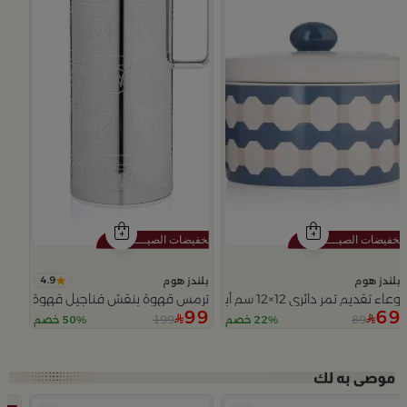
4.9
بلندز هوم
بلندز هوم
وعاء تقديم تمر دائري 12×12 سم أبيض وأزرق من الخزف الحجري بغطاء من أزوريا
ترمس قهوة بنقش فناجيل قهوة فضي م
99
69
199
89
22% خصم
50% خصم
Slide 1 of 5