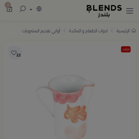
سوّق من بلندز تشكيلة تضم ترامس القهوة والش
0
الرئيسية
ادوات الطعام و المائدة
أواني تقديم المشروبات
اوتلت
22