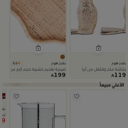
5.0
بلندز هوم
بلندز هوم
رشاشة ملح وفلفل من آريا
صينية تقديم خشبية حجم كبير من اورورا
199
119
Slide 1 of 5
بلند
0.5 لتر
ترم
79