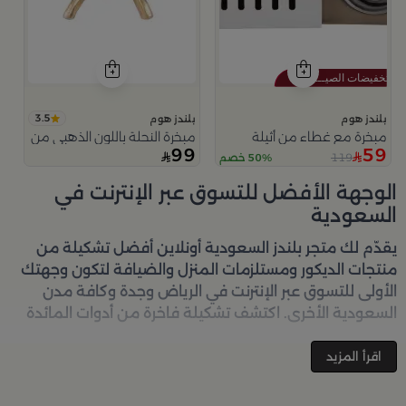
3.5
بلندز هوم
بلندز هوم
مبخرة مع غطاء من أثيلة
مبخرة النحلة باللون الذهبي من امارا
99
59
119
50% خصم
الوجهة الأفضل للتسوق عبر الإنترنت في
السعودية
يقدّم لك متجر
بلندز السعودية أونلاين
أفضل تشكيلة من
منتجات الديكور ومستلزمات المنزل والضيافة لتكون وجهتك
الأولى للتسوق عبر الإنترنت في الرياض وجدة وكافة مدن
السعودية الأخرى. اكتشف تشكيلة فاخرة من أدوات المائدة
والأواني والمباخر والإكسسوارات الأنيقة التي تضفي لمسة
جمالية على كل زاوية في منزلك – كل ذلك وأكثر في مكان
اقرأ المزيد
واحد. تصفّحي الآن عبر الرابط:
تسوق في متجر بلن‌ــدز أونلاين
(Blends Home)