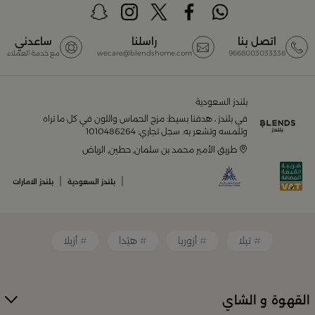
أفضل المنتجات والتصاميم في السعودية
اتصل بنا
راسلنا
ساعدني
9668003033338
wecare@blendshome.com
مع خدمة العملاء
يضم متجر
بلندز السعودية أونلاين
مجموعة ضخمة من
المنتجات المصمّمة بأعلى مستويات الجودة لتلبية احتياجات
منزلك وإضفاء لمسات أناقة. ستجد لدينا كل ما ترغب به من:
بلندز السعودية
في بلندز ، هدفنا بسيط: مزج الحماس واللون في كل ما تراه
أواني تقديم فاخرة وأطقم مائدة راقية
وتلمسه وتشعر به. سجل تجاري: 1010486264
طريق الأمير محمد بن سلمان, حطين, الرياض
أدوات القهوة والشاي الفريدة
|
|
بلندز السعودية
بلندز الامارات
قطع ديكور منزلية تضفي لمسة فنية
تيلا
أزوريا
هيْدا
أزيلا
قطع أثاث صغيرة وأكسسوارات مبتكرة
القهوة و الشاي
معطرات وإضاءات تضفي أجواءً فريدة في المكان