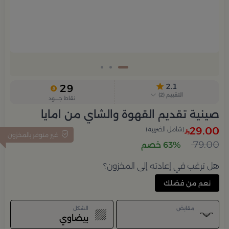
2.1
29
التقييم
(
2
)
نقاط جــــود
صينية تقديم القهوة والشاي من امايا
29.00
(شامل الضريبة)
غير متوفر بالمخزون
79.00
63% خصم
هل ترغب في إعادته إلى المخزون؟
نعم من فضلك
مقابض
الشكل
بيضاوي