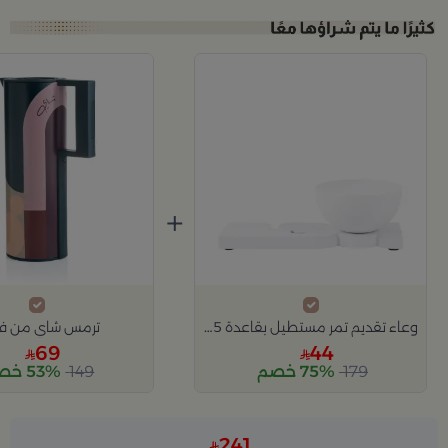
+
وعاء تقديم تمر مستطيل بقاعدة 25×12 سم أبيض من البورسلان مع قاعدة من ليورا
ترمس شاي من فاري
69
44
179
75% خصم
149
53% خصم
241