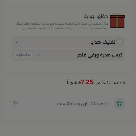
حوّلها لهدية
حوّل منتجك إلى هدية راقية جاهزة للتقديم مع خدمة التغليف الفاخر لدينا،
حيث نستخدم خامات عالية الجودة وتصاميم أنيقة تضيف لمسة من
الفخامة والاهتمام بكل تفصيلة. مثالية للمناسبات الخاصة، الأعياد،
والإهداءات الراقية التي تترك انطباعًا لا يُنسى.
تغليف هدايا
كيس هدية ورقي فاخر
4
الخيارات
7.25
4 دفعات تبدأ من
شهرياً
اختر مدينتك لترى وقت التسليم