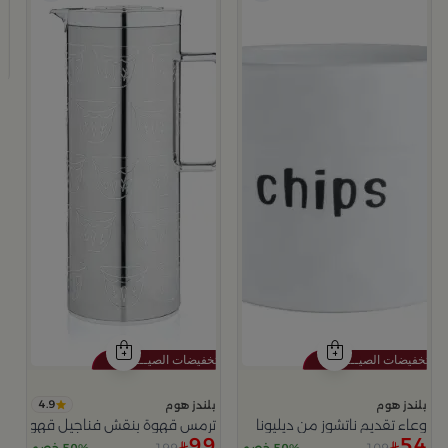
مل
ب
ت
9
4.9
بلندز هوم
بلندز هوم
وعاء تقديم ناتشوز من ديليونا
ترمس قهوة بنقش فناجيل قهوة فضي
99
54
199
109