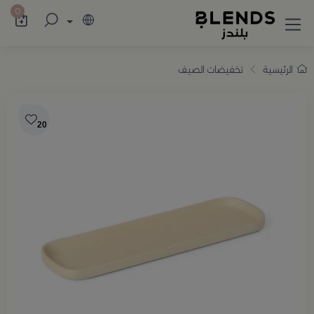
سوّق من بلندز تشكيلة تضم ترامس القهوة والش
0
الرئيسية
تخفيضات الصيف
20