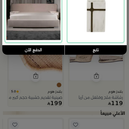
تابع
الدفع الآن
5.0
بلندز هوم
بلندز هوم
رشاشة ملح وفلفل من آريا
صينية تقديم خشبية حجم كبير من اورو
199
119