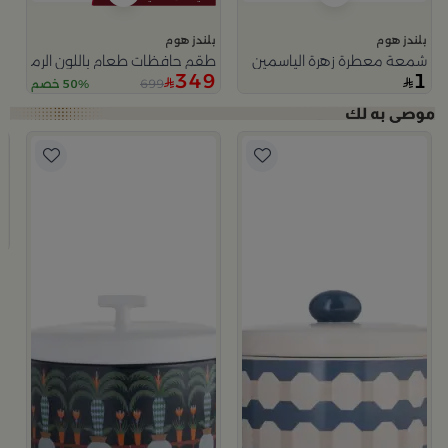
بلندز هوم
بلندز هوم
شمعة معطرة زهرة الياسمين
طقم حافظات طعام باللون الرمادي من
349
1
699
50% خصم
ا
ب
وعا
9