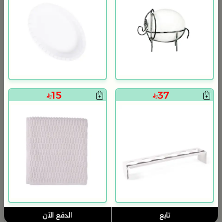
15
37
بلندز هوم
بلندز هوم
طقم العشاء 18 قطعة من سولانا
طقم ترامس الشاي و القهوة من سيما
119
119
298
480
75% خصم
60% خصم
تابع
الدفع الآن