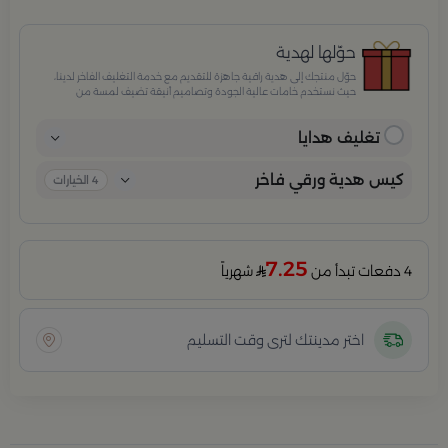
حوّلها لهدية
حوّل منتجك إلى هدية راقية جاهزة للتقديم مع خدمة التغليف الفاخر لدينا،
حيث نستخدم خامات عالية الجودة وتصاميم أنيقة تضيف لمسة من
الفخامة والاهتمام بكل تفصيلة. مثالية للمناسبات الخاصة، الأعياد،
والإهداءات الراقية التي تترك انطباعًا لا يُنسى.
تغليف هدايا
كيس هدية ورقي فاخر
4
الخيارات
7.25
4 دفعات تبدأ من
شهرياً
اختر مدينتك لترى وقت التسليم