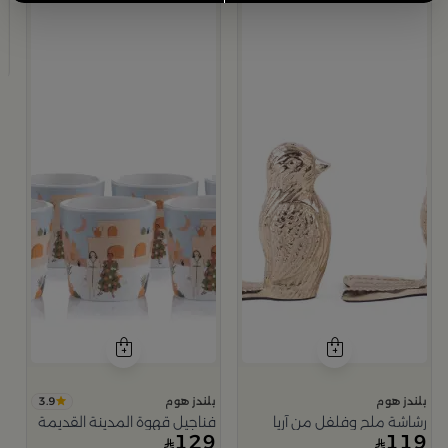
ب
ص
9
3.9
بلندز هوم
بلندز هوم
رشاشة ملح وفلفل من آريا
فناجيل قهوة المدينة القديمة
129
119