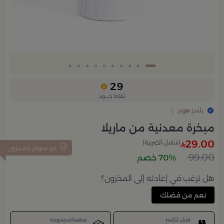
29
نقاط جــــود
بلندز هوم
مبخرة معدنية من ماريلا
29.00
(شامل الضريبة)
غير متوفر بالمخزون
99.00
70% خصم
هل ترغب في إعادته إلى المخزون؟
نعم من فضلك
قابل للكسر
قطعة/مجموعة