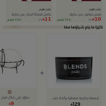
بلندز هوم
بلندز هوم
صحن صابون من ماريلا
حامل فرشاة اسنان من ماريلا
11
10
39
35
71% خصم
71% خصم
+
ديكور على شكل فيل م
شمعة زجاجية معطرة برائحة خشب الأرز و الباتشولي باللون الأسود 700 غرام من تيلا
9
129