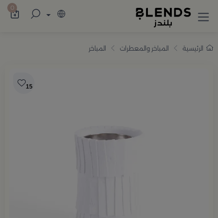
سوّق من بلندز تشكيلة تضم ترامس القهوة والش
0
الرئيسية
المباخر والمعطرات
المباخر
15