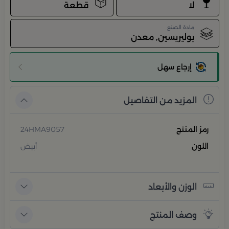
لا
قطعة
مادة الصنع
بوليريسين, معدن
إرجاع سهل
المزيد من التفاصيل
رمز المنتج
24HMA9057
اللون
أبيض
الوزن والأبعاد
وصف المنتج