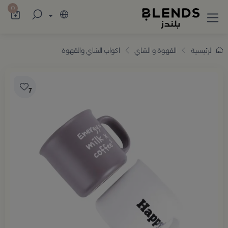
سوّق من بلندز تشكيلة تضم ترامس القهوة والش
0
الرئيسية
القهوة و الشاي
اكواب الشاي والقهوة
7