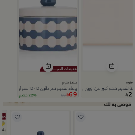
ز هوم
بلندز هوم
ية تقديم حجم كبير من اورورا بمقابض خشبية
وعاء تقديم تمر دائري 12×12 سم أبيض وأزرق من الخزف الحجري بغطاء من أزوريا
69
2
89
22% خصم
Slide 1 of 5
بلند