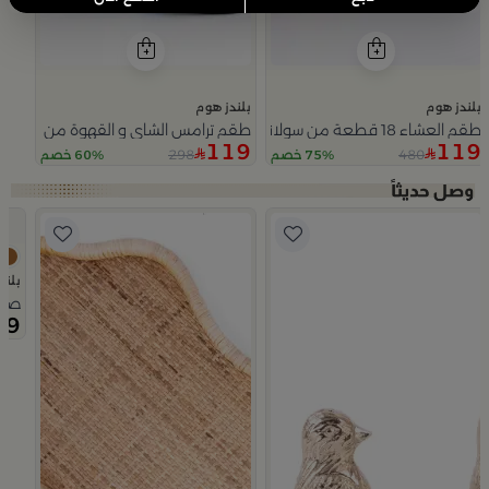
بلندز هوم
بلندز هوم
طقم العشاء 18 قطعة من سولانا
طقم ترامس الشاي و القهوة من سيمارا
119
119
298
480
75% خصم
60% خصم
Slide 1 of 5
بلند
صينية تقديم 50×0
69