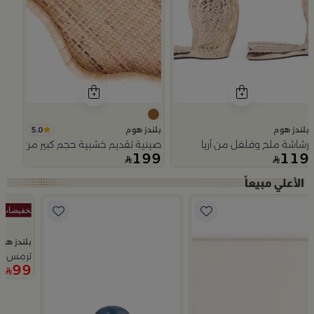
5.0
بلندز هوم
بلندز هوم
رشاشة ملح وفلفل من آريا
صينية تقديم خشبية حجم كبير من اورورا
199
119
Slide 1 of 5
بلندز هو
ترمس قه
99
9