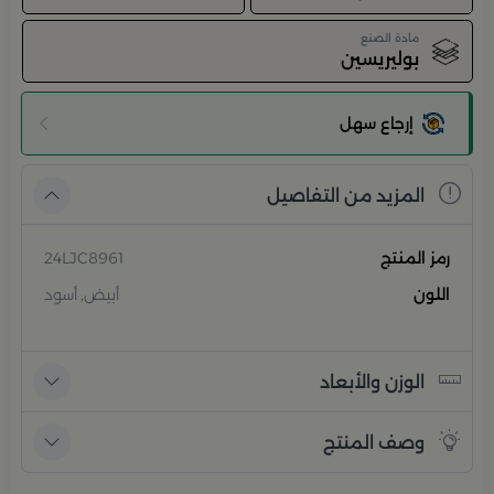
مادة الصنع
بوليريسين
إرجاع سهل
المزيد من التفاصيل
رمز المنتج
24LJC8961
اللون
أبيض, أسود
الوزن والأبعاد
وصف المنتج