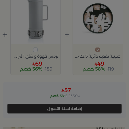
+
+
صينية تقديم دائرية 22.5×22.5 سم أسود وأبيض من الحديد بطباعة تجريدية من سيا
ترمس قهوة و شاي 1 لتر باللون الرمادي من ميرلان
69
49
119
58% خصم
159
56% خصم
Slide 1 of 2
57
135.00
58% خصم
إضافة لسلة التسوق