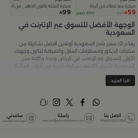
مبخرة مع غطاء من أثيلة
مبخرة النحلة باللون الذهبي من امارا
99
59
119
50% خصم
Slide 1 of 5
الوجهة الأفضل للتسوق عبر الإنترنت في
السعودية
يقدّم لك متجر
بلندز السعودية أونلاين
أفضل تشكيلة من
منتجات الديكور ومستلزمات المنزل والضيافة لتكون وجهتك
الأولى للتسوق عبر الإنترنت في الرياض وجدة وكافة مدن
السعودية الأخرى. اكتشف تشكيلة فاخرة من أدوات المائدة
والأواني والمباخر والإكسسوارات الأنيقة التي تضفي لمسة
جمالية على كل زاوية في منزلك – كل ذلك وأكثر في مكان واحد.
اقرأ المزيد
تصفّحي الآن عبر الرابط:
تسوق في متجر بلن‌ــدز أونلاين (Blends
Home)
أفضل المنتجات والتصاميم في السعودية
اتصل بنا
راسلنا
ساعدني
9668003033338
wecare@blendshome.com
مع خدمة العملاء
يضم متجر
بلندز السعودية أونلاين
مجموعة ضخمة من
المنتجات المصمّمة بأعلى مستويات الجودة لتلبية احتياجات