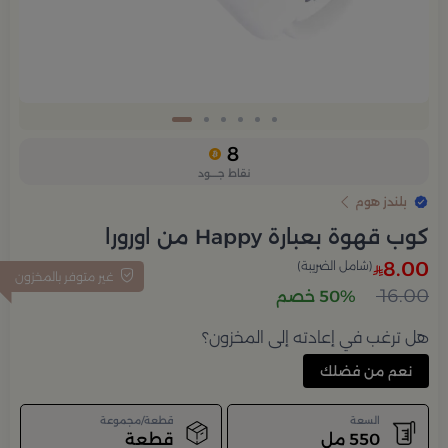
Slide 6 of 6
8
نقاط جــــود
بلندز هوم
كوب قهوة بعبارة Happy من اورورا
8.00
(شامل الضريبة)
غير متوفر بالمخزون
16.00
50% خصم
هل ترغب في إعادته إلى المخزون؟
نعم من فضلك
السعة
قطعة/مجموعة
550 مل
قطعة