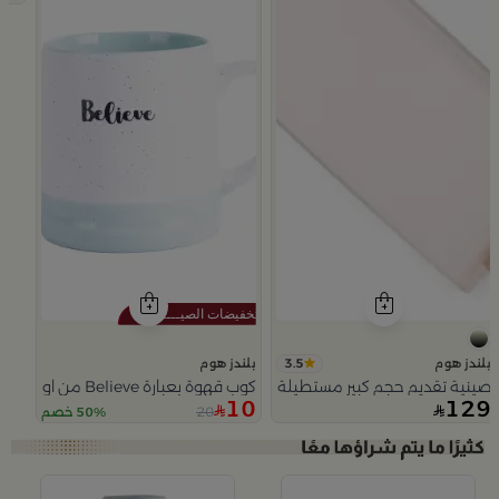
3.5
بلندز هوم
بلندز هوم
صينية تقديم حجم كبير مستطيلة بيج و اسود من اورورا
كوب قهوة بعبارة Believe من اورورا
10
129
20
50% خصم
Slide 1 of 4