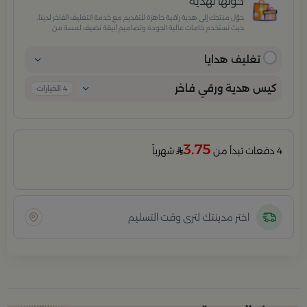
حوّلها لهدية
حوّل منتجك إلى هدية راقية جاهزة للتقديم مع خدمة التغليف الفاخر لدينا،
حيث نستخدم خامات عالية الجودة وتصاميم أنيقة تضيف لمسة من
الفخامة والاهتمام بكل تفصيلة. مثالية للمناسبات الخاصة، الأعياد،
والإهداءات الراقية التي تترك انطباعًا لا يُنسى.
تغليف هدايا
كيس هدية ورقي فاخر
4
الخيارات
3.75
4 دفعات تبدأ من
شهرياً
اختر مدينتك لترى وقت التسليم