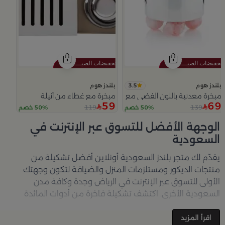
3.5
بلندز هوم
بلندز هوم
مبخرة معدنية باللون الفضي مع قواعد دائرية من ملاذ
مبخرة مع غطاء من أثيلة
59
69
119
139
50% خصم
50% خصم
Slide 1 of 5
الوجهة الأفضل للتسوق عبر الإنترنت في
السعودية
يقدّم لك متجر
بلندز السعودية أونلاين
أفضل تشكيلة من
منتجات الديكور ومستلزمات المنزل والضيافة لتكون وجهتك
الأولى للتسوق عبر الإنترنت في الرياض وجدة وكافة مدن
السعودية الأخرى. اكتشف تشكيلة فاخرة من أدوات المائدة
والأواني والمباخر والإكسسوارات الأنيقة التي تضفي لمسة
جمالية على كل زاوية في منزلك – كل ذلك وأكثر في مكان واحد.
اقرأ المزيد