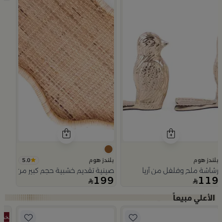
5.0
بلندز هوم
بلندز هوم
رشاشة ملح وفلفل من آريا
صينية تقديم خشبية حجم كبير من اورورا
199
119
Slide 1 of 5