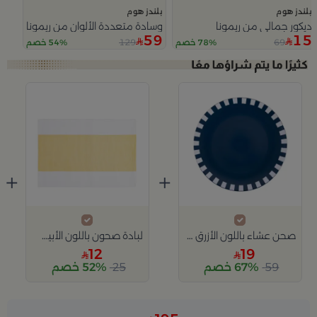
بلندز هوم
بلندز هوم
ديكور جمالي من ريمونا
وسادة متعددة الألوان من ريمونا
59
15
129
69
78% خصم
54% خصم
Slide 1 of 2
+
+
صحن عشاء باللون الأزرق من ريمونا
لبادة صحون باللون الأبيص و الأصفر من اورورا
12
19
59
67% خصم
25
52% خصم
Slide 1 of 3