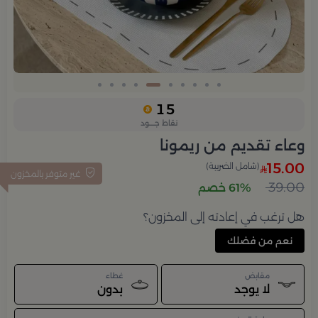
Slide 6 of 10
15
نقاط جــــود
وعاء تقديم من ريمونا
15.00
(شامل الضريبة)
غير متوفر بالمخزون
39.00
61% خصم
هل ترغب في إعادته إلى المخزون؟
نعم من فضلك
مقابض
غطاء
لا يوجد
بدون