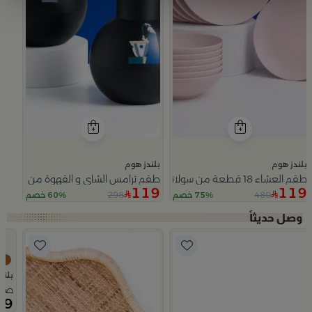
بلندز هوم
بلندز هوم
طقم العشاء 18 قطعة من سولانا
طقم ترامس الشاي و القهوة من سيمارا
119
119
298
480
75% خصم
60% خصم
Slide 1 of 5
بلند
صينية تقديم 50×0
69