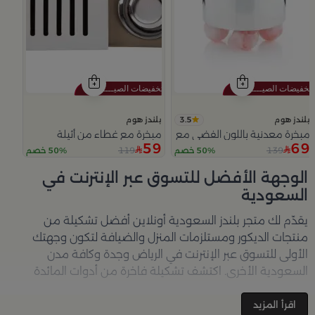
3.5
بلندز هوم
بلندز هوم
مبخرة معدنية باللون الفضي مع قواعد دائرية من ملاذ
مبخرة مع غطاء من أثيلة
59
69
119
139
50% خصم
50% خصم
Slide 1 of 5
الوجهة الأفضل للتسوق عبر الإنترنت في
السعودية
يقدّم لك متجر
بلندز السعودية أونلاين
أفضل تشكيلة من
منتجات الديكور ومستلزمات المنزل والضيافة لتكون وجهتك
الأولى للتسوق عبر الإنترنت في الرياض وجدة وكافة مدن
السعودية الأخرى. اكتشف تشكيلة فاخرة من أدوات المائدة
والأواني والمباخر والإكسسوارات الأنيقة التي تضفي لمسة
جمالية على كل زاوية في منزلك – كل ذلك وأكثر في مكان واحد.
اقرأ المزيد