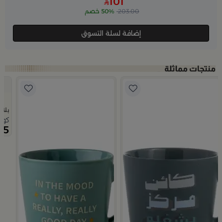
101
203.00
50% خصم
إضافة لسلة التسوق
بلند
كوب قهوة
25