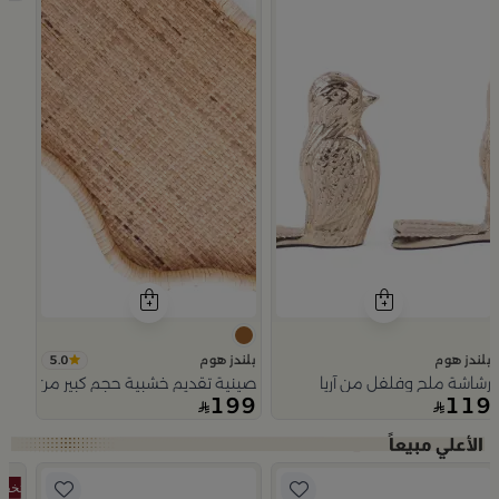
5.0
بلندز هوم
بلندز هوم
رشاشة ملح وفلفل من آريا
صينية تقديم خشبية حجم كبير من اورورا
199
119
Slide 1 of 5