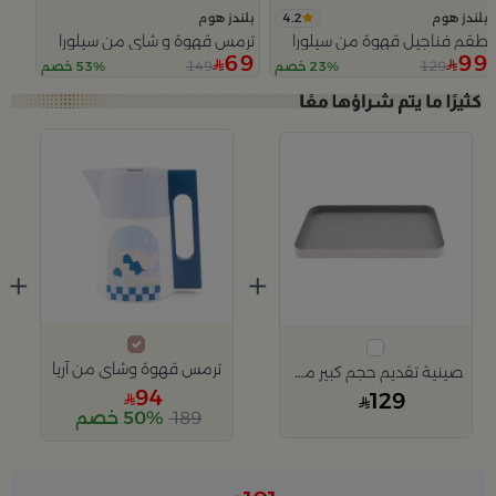
4.2
بلندز هوم
بلندز هوم
طقم فناجيل قهوة من سيلورا
ترمس قهوة و شاي من سيلورا
69
99
149
129
23% خصم
53% خصم
Slide 1 of 3
+
+
ترمس قهوة وشاي من آريا
صينية تقديم حجم كبير من سيرافينا
94
129
189
50% خصم
Slide 1 of 2