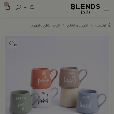
سوّق من بلندز تشكيلة تضم ترامس القهوة والش
0
الرئيسية
القهوة و الشاي
اكواب الشاي والقهوة
11