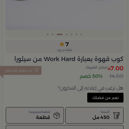
Slide 5 of 7
7
نقاط جــــود
كوب قهوة بعبارة Work Hard من سيلورا
7.00
(شامل الضريبة)
غير متوفر بالمخزون
14.00
50% خصم
هل ترغب في إعادته إلى المخزون؟
نعم من فضلك
السعة
قطعة/مجموعة
450 مل
قطعة