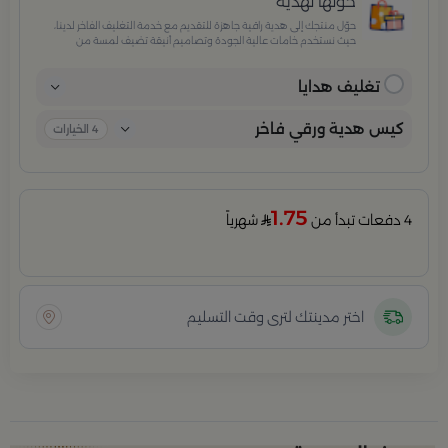
حوّلها لهدية
حوّل منتجك إلى هدية راقية جاهزة للتقديم مع خدمة التغليف الفاخر لدينا،
حيث نستخدم خامات عالية الجودة وتصاميم أنيقة تضيف لمسة من
الفخامة والاهتمام بكل تفصيلة. مثالية للمناسبات الخاصة، الأعياد،
والإهداءات الراقية التي تترك انطباعًا لا يُنسى.
تغليف هدايا
كيس هدية ورقي فاخر
4
الخيارات
1.75
4 دفعات تبدأ من
شهرياً
اختر مدينتك لترى وقت التسليم