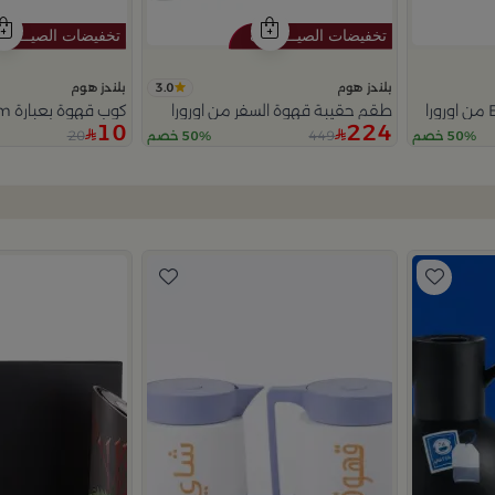
3.0
بلندز هوم
بلندز هوم
طقم حقيبة قهوة السفر من اورورا
كوب قهوة بعبارة Freedom من اورورا
10
224
20
449
50% خصم
50% خصم