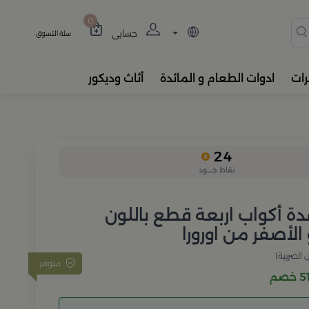
دة، المباخر، والفواحات بتصام
0
حسابي
سلة التسوق
رات
ادوات الطعام و المائدة
أثاث وديكور
24
نقاط جــــود
ة أكواب اربعة قطع باللون
الأصفر من اورورا
الضريبة)
متوفر
خصم