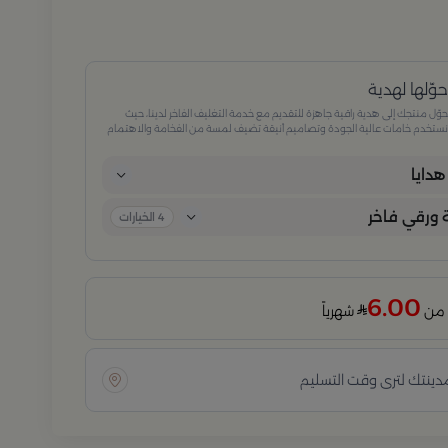
وّلها لهدية
وّل منتجك إلى هدية راقية جاهزة للتقديم مع خدمة التغليف الفاخر لدينا، حيث
ستخدم خامات عالية الجودة وتصاميم أنيقة تضيف لمسة من الفخامة والاهتمام
كل تفصيلة. مثالية للمناسبات الخاصة، الأعياد، والإهداءات الراقية التي تترك انطباعًا لا
ُنسى.
دايا
ورقي فاخر
4
الخيارات
6.00
شهرياً
مدينتك لترى وقت التسليم