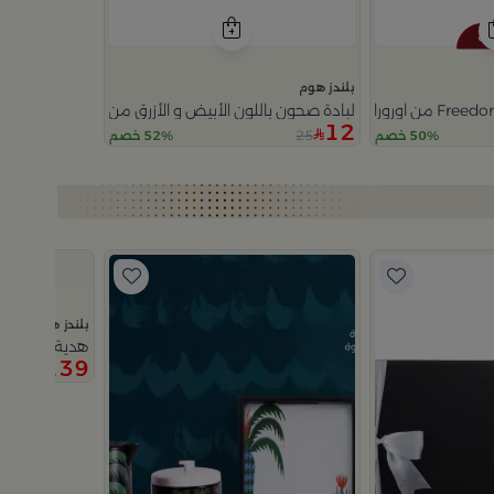
بلندز هوم
لبادة صحون باللون الأبيض و الأزرق من اورورا
12
25
50% خصم
52% خصم
بلندز هوم
هدية طقم القه
139
199