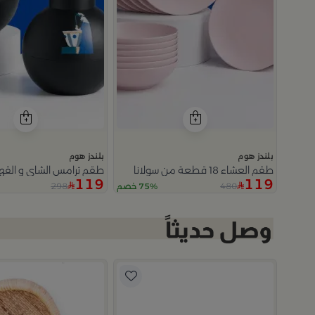
بلندز هوم
بلندز هوم
طقم العشاء 18 قطعة من سولانا
طقم ترامس الشاي و القه
119
119
298
480
خصم
75% خصم
Slide 1 of 2