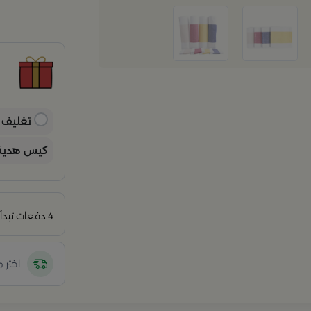
ح
ح
ن
ب
ي
تغليف ه
كيس هدية 
4 دفعات تبدأ من
اختر 