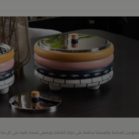
جمع بين الفخامة والعملية ليحافظ على حرارة أطباقك ويضفي لمسة راقية على كل منا