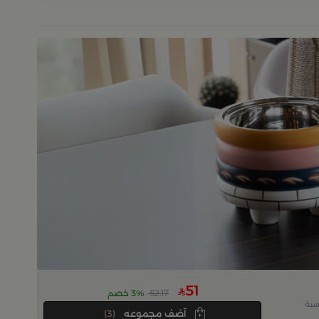
51
52.17
3% خصم
سبة
آضف مجموعه
(3)