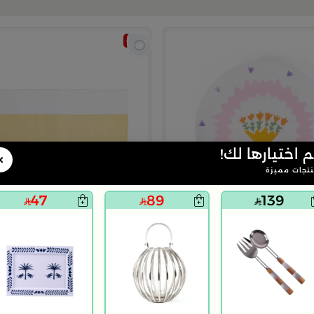
اوتلت
م اختيارها لك!
×
تجات مميزة
47
89
139
بلندز هوم
انبي من رتيلة
لبادة صحون باللون الأبيص و الأصفر م
12
25
51% خصم