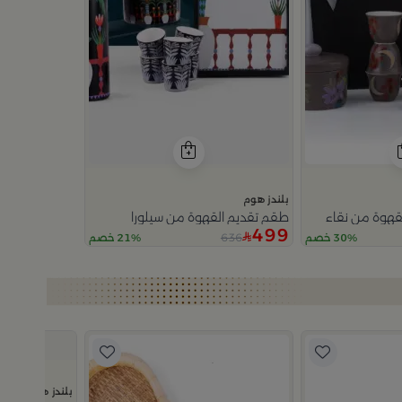
بلندز هوم
قهوة من نقاء
طقم تقديم القهوة من سيلورا
499
636
30% خصم
21% خصم
بلندز هوم