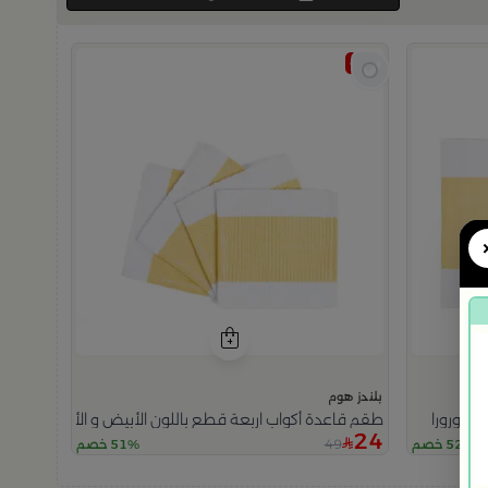
اوتلت
بلندز هوم
ن اورورا
طقم قاعدة أكواب اربعة قطع باللون الأبيض و الأصفر من اورو
24
49
52% خصم
51% خصم