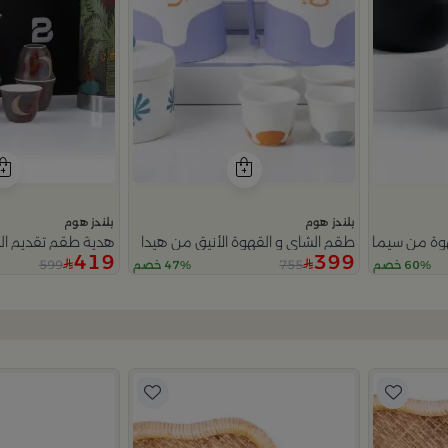
بلندز هوم
بلندز هوم
وة من سيمارا
طقم الشاي و القهوة الأنيق من هيدا
هدية طقم تقديم ال
419
399
599
755
60% خصم
47% خصم