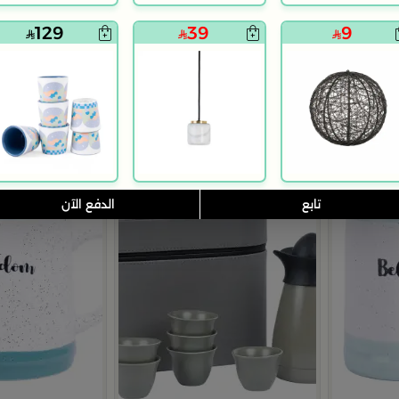
129
39
9
تابع
الدفع الآن