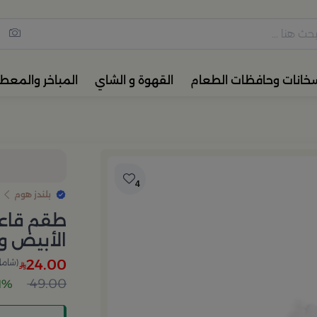
مس القهوة والشاي، أدوات المائ
خانات وحافظات الطعام
القهوة و الشاي
المباخر والمعط
4
بلندز هوم
طقم قاعد
الأبيض و 
24.00
(شامل 
49.00
51% 