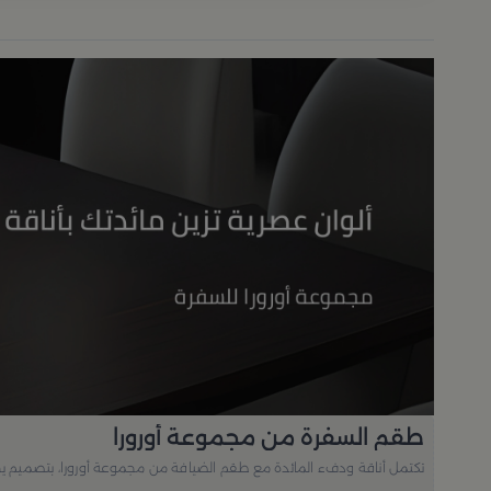
طقم السفرة من مجموعة أورورا
تكتمل أناقة ودفء المائدة مع طقم الضيافة من مجموعة أورورا، بتصميم ي