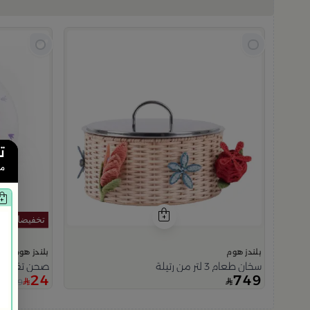
ت
من
بلندز هوم
بلندز هوم
سخان طعام 3 لتر من رتيلة
صحن تقديم ج
24
749
49