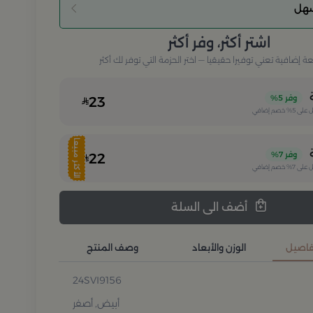
سهل
اشتر أكثر، وفر أكثر
إضافية تعني توفيرا حقيقيا — اختر الحزمة التي توفر لك أكثر
وفر
5%
23
 على
5%
خصم إضافي
الأكثر مبيعا
وفر
7%
22
 على
7%
خصم إضافي
أضف الى السلة
تفاصيل
الوزن والأبعاد
وصف المنتج
24SVI9156
أبيض, أصفر