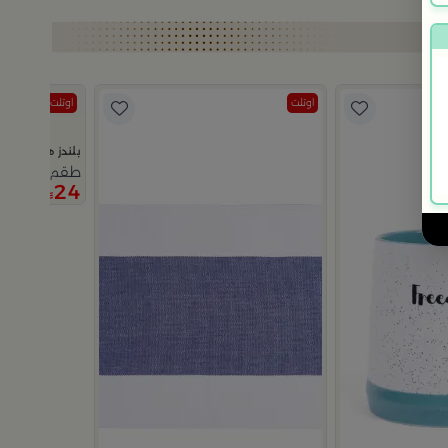
اوتلت
اوتلت
بلندز هوم
طقم قاعدة أكوا
24
49