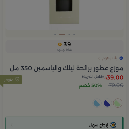
Slide 3 of 4
39
نقاط جــــود
بلندز هوم
موزع عطور برائحة ليلك والياسمين 350 مل
39.00
(شامل الضريبة)
متوفر
79.00
50% خصم
إرجاع سهل