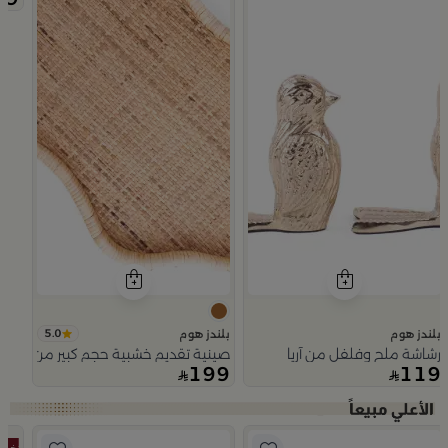
5.0
بلندز هوم
بلندز هوم
رشاشة ملح وفلفل من آريا
صينية تقديم خشبية حجم كبير من اورورا
199
119
Slide 1 of 5