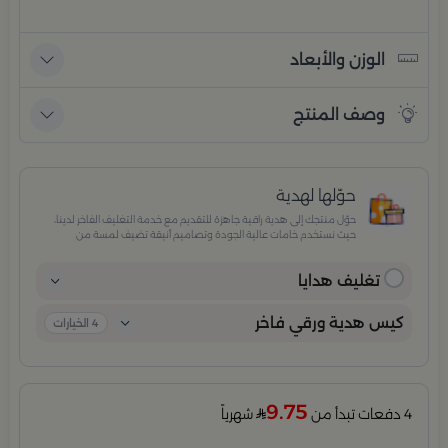
الوزن والأبعاد
وصف المنتج
حوّلها لهدية
حوّل منتجك إلى هدية راقية جاهزة للتقديم مع خدمة التغليف الفاخر لدينا،
حيث نستخدم خامات عالية الجودة وتصاميم أنيقة تضيف لمسة من
الفخامة والاهتمام بكل تفصيلة. مثالية للمناسبات الخاصة، الأعياد،
والإهداءات الراقية التي تترك انطباعًا لا يُنسى.
تغليف هدايا
كيس هدية ورقي فاخر
4
الخيارات
9.75
4 دفعات تبدأ من
شهرياً