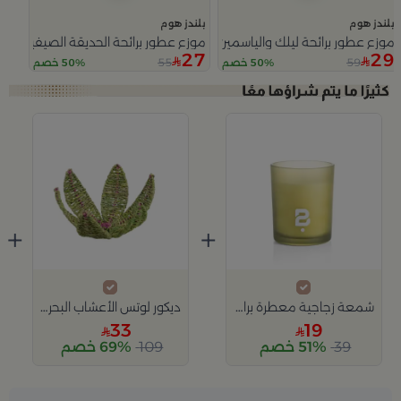
بلندز هوم
بلندز هوم
موزع عطور برائحة ليلك والياسمين 200 مل
موزع عطور برائحة الحديقة الصيفية 150 مل
27
29
55
59
50% خصم
50% خصم
Slide 1 of 2
+
+
شمعة زجاجية معطرة برائحة ليلك والياسمين 150 غرام
ديكور لوتس الأعشاب البحرية من اورورا
33
19
39
51% خصم
109
69% خصم
Slide 1 of 2