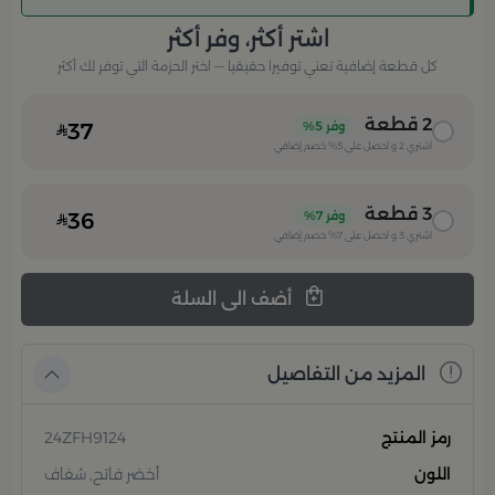
اشتر أكثر، وفر أكثر
كل قطعة إضافية تعني توفيرا حقيقيا — اختر الحزمة التي توفر لك أكثر
2
قطعة
وفر
5%
37
اشتري
2
و احصل على
5%
خصم إضافي
3
قطعة
وفر
7%
36
اشتري
3
و احصل على
7%
خصم إضافي
أضف الى السلة
المزيد من التفاصيل
رمز المنتج
24ZFH9124
اللون
أخضر فاتح, شفاف