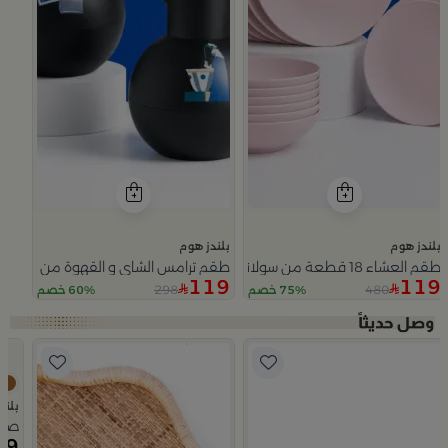
بلندز هوم
بلندز هوم
طقم العشاء 18 قطعة من سولانا
طقم ترامس الشاي و القهوة من سيمارا
119
119
298
480
75% خصم
60% خصم
Slide 1 of 5
بلند
صينية تقديم 50×0
69