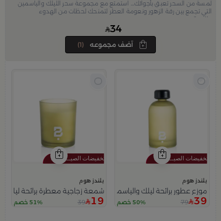
لمسة من السحر تعبق بأجوائك… استمتع مع مجموعة سحر الليلك والياسمين
التي تجمع بين رقة الزهور ونعومة العطر لتمنحك لحظات من الهدوء
والجمال.
34
آضف مجموعه
(1)
بلندز هوم
بلندز هوم
موزع عطور برائحة ليلك والياسمين 350 مل
شمعة زجاجية معطرة برائحة ليلك والياسمين
19
39
39
79
50% خصم
51% خصم