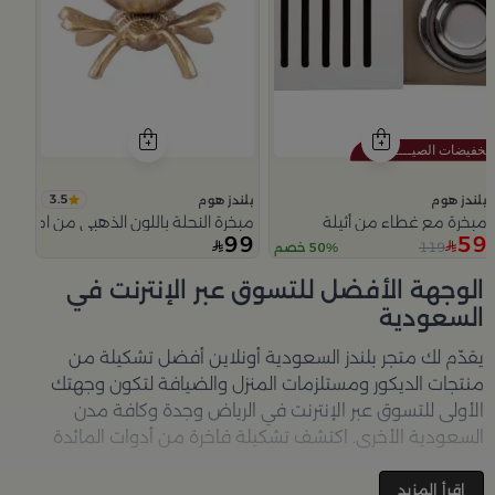
3.5
بلندز هوم
بلندز هوم
مبخرة مع غطاء من أثيلة
مبخرة النحلة باللون الذهبي من امارا
99
59
119
50% خصم
Slide 1 of 5
الوجهة الأفضل للتسوق عبر الإنترنت في
السعودية
يقدّم لك متجر
بلندز السعودية أونلاين
أفضل تشكيلة من
منتجات الديكور ومستلزمات المنزل والضيافة لتكون وجهتك
الأولى للتسوق عبر الإنترنت في الرياض وجدة وكافة مدن
السعودية الأخرى. اكتشف تشكيلة فاخرة من أدوات المائدة
والأواني والمباخر والإكسسوارات الأنيقة التي تضفي لمسة
جمالية على كل زاوية في منزلك – كل ذلك وأكثر في مكان واحد.
اقرأ المزيد