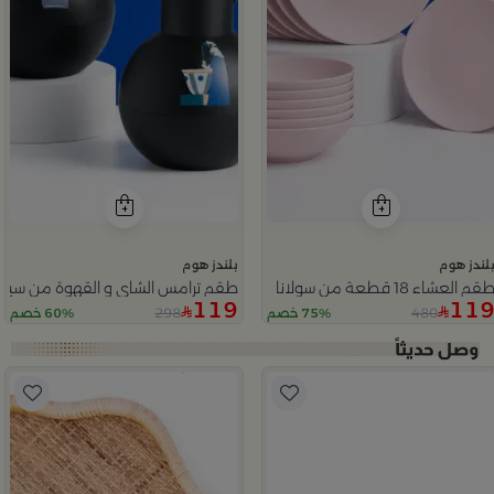
لندز هوم
بلندز هوم
قم العشاء 18 قطعة من سولانا
طقم ترامس الشاي و القهوة من سيما
119
11
298
480
75% خصم
60% خصم
Slide 1 o