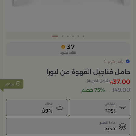
Slide 6 of 6
37
نقاط جــــود
بلندز هوم
حامل فناجيل القهوة من ليورا
37.00
(شامل الضريبة)
متوفر
149.00
75% خصم
مقابض
غطاء
يوجد
بدون
مادة الصنع
حديد