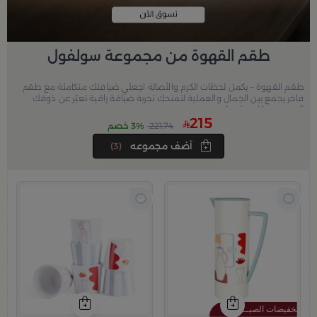
طقم القهوة من مجموعة سولفول
طقم القهوة – يكمل لحظات الكرم والأصالة اجعلي ضيافتك متكاملة مع طقم
فاخر يجمع بين الجمال والعملية لتمنحك تجربة ضيافة راقية تعبّر عن ذوقك
الرفيع في كل مناسبة.
215
221.74
3% خصم
آضف مجموعه
(3)