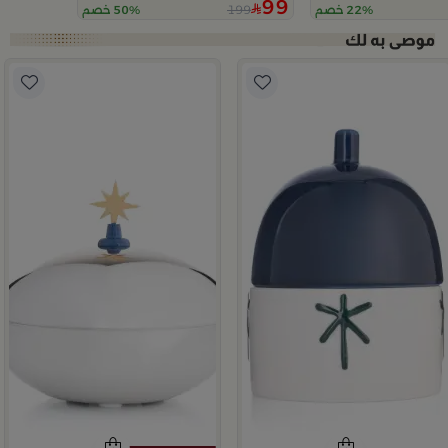
99
199
22% خصم
50% خصم
Slide 1 o