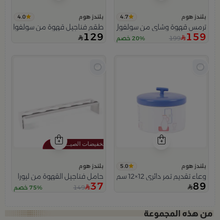
4.0
4.7
بلندز هوم
بلندز هوم
ترمس قهوة وشاي من سولفول
طقم فناجيل قهوة من سولفول مرس
129
159
199
20% خصم
5.0
بلندز هوم
بلندز هوم
وعاء تقديم تمر دائري 12×12 سم متعدد الألوان من الخزف الحجري مع غطاء من سولفول
حامل فناجيل القهوة من ليورا
37
89
149
75% خصم