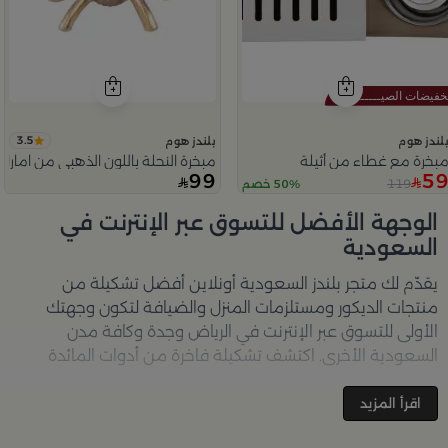
3.5
لندز هوم
بلندز هوم
بخرة مع غطاء من أثيلة
مبخرة النحلة باللون الذهبي من امارا
99
5
119
50% خصم
Slide 1 o
الوجهة الأفضل للتسوق عبر الإنترنت في
السعودية
يقدّم لك متجر
بلندز السعودية أونلاين
أفضل تشكيلة من
منتجات الديكور ومستلزمات المنزل والضيافة لتكون وجهتك
الأولى للتسوق عبر الإنترنت في الرياض وجدة وكافة مدن
السعودية الأخرى. اكتشف تشكيلة فاخرة من أدوات المائدة
والأواني والمباخر والإكسسوارات الأنيقة التي تضفي لمسة
جمالية على كل زاوية في منزلك – كل ذلك وأكثر في مكان واحد.
اقرأ المزيد
تصفّحي الآن عبر الرابط:
تسوق في متجر بلن‌ــدز أونلاين (Blends