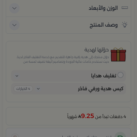
الوزن والأبعاد
وصف المنتج
حوّلها لهدية
حوّل منتجك إلى هدية راقية جاهزة للتقديم مع خدمة التغليف الفاخر لدينا،
حيث نستخدم خامات عالية الجودة وتصاميم أنيقة تضيف لمسة من
الفخامة والاهتمام بكل تفصيلة. مثالية للمناسبات الخاصة، الأعياد،
والإهداءات الراقية التي تترك انطباعًا لا يُنسى.
تغليف هدايا
كيس هدية ورقي فاخر
4
الخيارات
9.25
4 دفعات تبدأ من
شهرياً