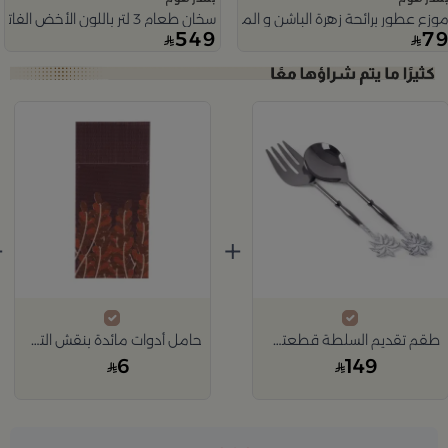
وزع عطور برائحة زهرة الباشن و المانجو 200 مل من ليورا
سخان طعام 3 لتر باللون الأخض الفاتح من ليورا
549
7
Slide 1 o
+
+
طقم تقديم السلطة قطعتين من رتيلة
حامل أدوات مائدة بنقش التمر من ملاذ
6
149
Slide 1 o