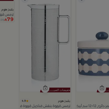
بلندز هوم
ترمس قهو
79
179
4.9
بلندز هوم
 الخزف الحجري بغطاء من أزوريا
ترمس قهوة بنقش فناجيل قهوة فضي من تيلا