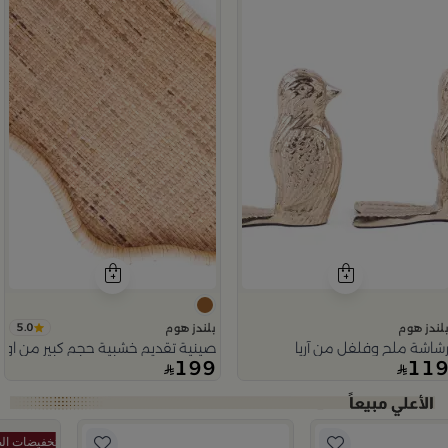
5.0
لندز هوم
بلندز هوم
شاشة ملح وفلفل من آريا
صينية تقديم خشبية حجم كبير من اورو
199
11
Slide 1 o