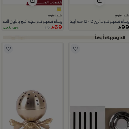
لندز هوم
بلندز هوم
عاء تقديم تمر دائري 12×12 سم أبيض وأزرق من الخزف الحجري بنقش نخلة من ميرلان
وعاء تقديم تمر حجم كبير باللون الفض
69
9
139
50% خصم
Slide 1 o