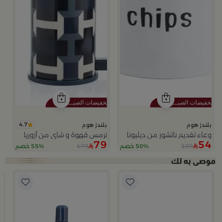
4.7
بلندز هوم
بلندز هوم
وعاء تقديم ناتشوز من ديليونا
ترمس قهوة و شاي من أزوريا
79
54
179
109
50% خصم
55% خصم
ب
و