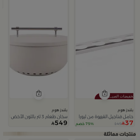
9
بلندز هوم
بلندز هوم
حامل فناجيل القهوة من ليورا
سخان طعام 3 لتر باللون الأخض الفاتح من ليورا
549
37
149
75% خصم