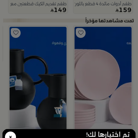
طقم أدوات مائدة 4 قطع باللون الاسود مع مقابض الزهرة الفضية من رتيلة
طقم تقديم الكيك قطعتين مع مقابض 
149
159
ب
ط
9
تم اختيارها لك!
×