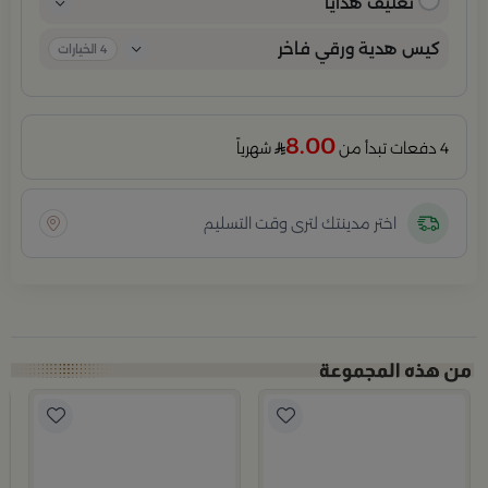
تغليف هدايا
كيس هدية ورقي فاخر
4
الخيارات
8.00
4 دفعات تبدأ من
شهرياً
اختر مدينتك لترى وقت التسليم
ل من ليورا
ب
مو