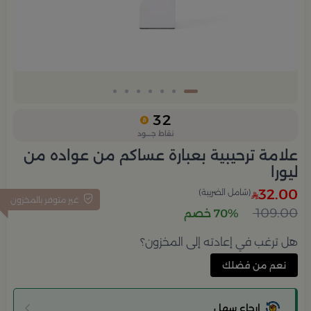
32
نقاط جــــود
علامة ترحيبية بعبارة عساكم من عواده من
ليورا
32.00
(شامل الضريبة)
غير متوفر بالمخزون
109.00
70% خصم
هل ترغب في إعادته إلى المخزون؟
نعم من فضلك
إرجاع سهل