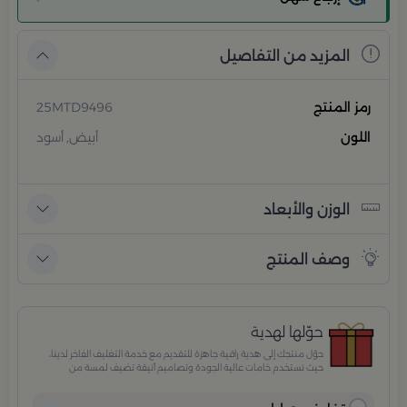
المزيد من التفاصيل
رمز المنتج
25MTD9496
اللون
أبيض, أسود
الوزن والأبعاد
وصف المنتج
حوّلها لهدية
حوّل منتجك إلى هدية راقية جاهزة للتقديم مع خدمة التغليف الفاخر لدينا،
حيث نستخدم خامات عالية الجودة وتصاميم أنيقة تضيف لمسة من
الفخامة والاهتمام بكل تفصيلة. مثالية للمناسبات الخاصة، الأعياد،
والإهداءات الراقية التي تترك انطباعًا لا يُنسى.