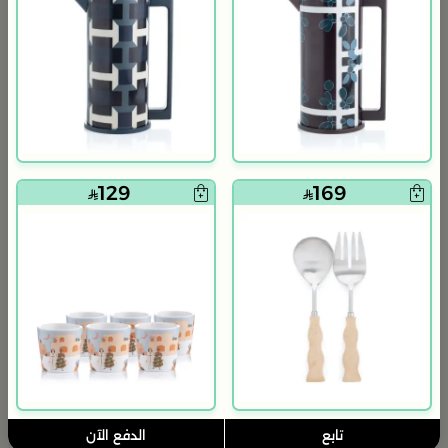
129
169
بلندز هوم
بلندز هوم
طقم عشاء 18 قطعة من سولانا
طقم العشاء 18 قطعة من سولانا
119
139
480
570
75% خصم
75% خصم
تابع
الدفع الآن