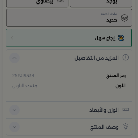
يوجد
بيضاوي
مادة الصنع
حديد
إرجاع سهل
المزيد من التفاصيل
رمز المنتج
25PJI9338
اللون
متعدد الالوان
الوزن والأبعاد
وصف المنتج