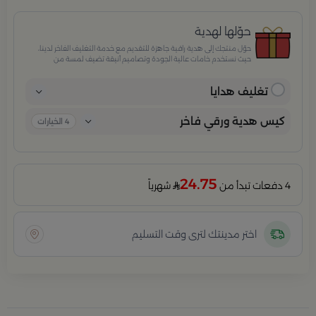
حوّلها لهدية
حوّل منتجك إلى هدية راقية جاهزة للتقديم مع خدمة التغليف الفاخر لدينا،
حيث نستخدم خامات عالية الجودة وتصاميم أنيقة تضيف لمسة من
الفخامة والاهتمام بكل تفصيلة. مثالية للمناسبات الخاصة، الأعياد،
والإهداءات الراقية التي تترك انطباعًا لا يُنسى.
تغليف هدايا
كيس هدية ورقي فاخر
4
الخيارات
24.75
4 دفعات تبدأ من
شهرياً
اختر مدينتك لترى وقت التسليم