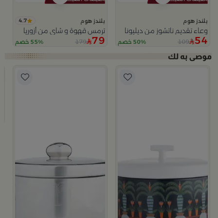
4.7
بلندز هوم
بلندز هوم
وعاء تقديم ناتشوز من ديليونا
ترمس قهوة و شاي من أزوريا
79
54
179
109
50% خصم
55% خصم
لا
ب
وعاء
9