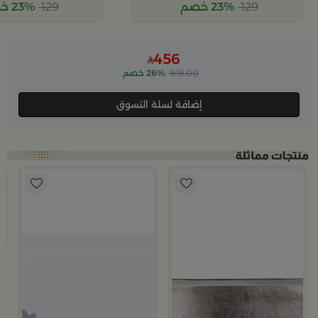
129
23% خصم
129
23% خصم
456
616.00
26% خصم
إضافة لسلة التسوق
ب
صين
8