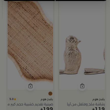
ب
ص
9
5.0
بلندز هوم
بلندز هوم
رشاشة ملح وفلفل من آريا
صينية تقديم خشبية حجم كبير من اورو
199
119