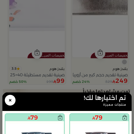
3.5
بلندز هوم
بلندز هوم
صينية تقديم حجم كبير من أزوريا شكل مستطيل
صينية تقديم مستطيلة 40×25 سم أبيض متعدد الألوان خشبية بطباعة زهرة بنفسجية من فيولا
99
249
199
329
24% خصم
50% خصم
تم اختيارها لك!
×
منتجات مميزة
79
79
ب
ط
9