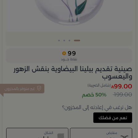
99
نقاط جــــود
صينية تقديم بيلينا البيضاوية بنقش الزهور
واليعسوب
99.00
(شامل الضريبة)
غير متوفر بالمخزون
199.00
50% خصم
هل ترغب في إعادته إلى المخزون؟
نعم من فضلك
مقابض
الشكل