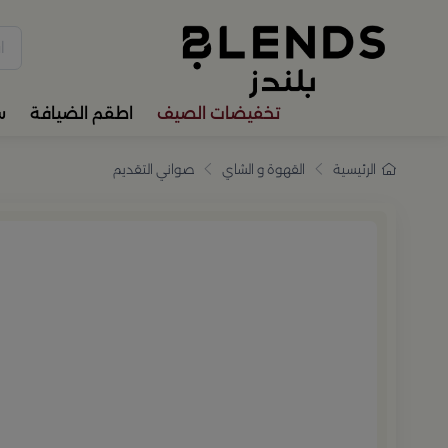
سوّق من بلندز تشكيلة تضم ترا
تخفيضات الصيف
اطقم الضيافة
س
الرئيسية
القهوة و الشاي
صواني التقديم