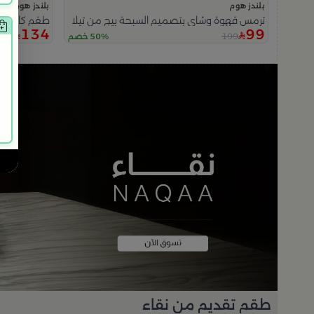
بلندز هوم
بلندز هوم
ترمس قهوة وشاي بتصميم السبحة بيج من تيلا
طقم كاسات شاي 6 قطع متعدد الا
134
99
269
199
50% خصم
طقم تقديم من نقاء