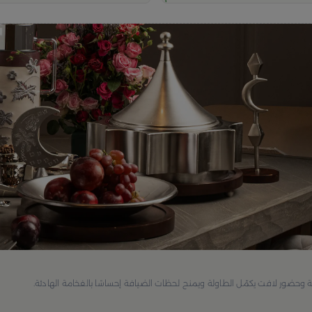
ة وحضور لافت يكمّل الطاولة ويمنح لحظات الضيافة إحساسًا بالفخامة الهادئة.