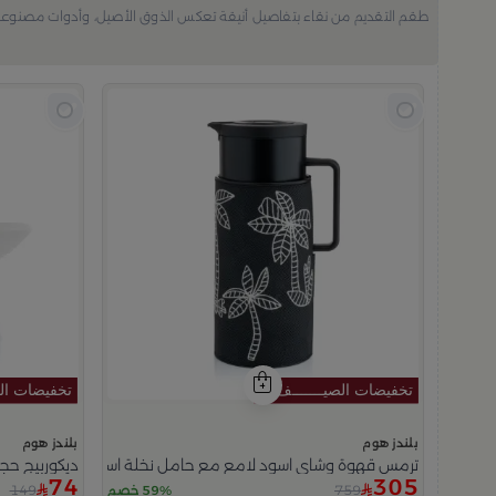
طقم التقديم من نقاء بتفاصيل أنيقة تعكس الذوق الأصيل، وأدوات مصنوعة ب
بلندز هوم
بلندز هوم
ترمس قهوة وشاي اسود لامع مع حامل نخلة اسود من عسيب
ديكوربيج حج
74
305
149
759
59% خصم