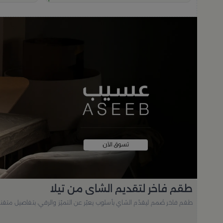
طقم فاخر لتقديم الشاي من تيلا
طقم فاخر صُمم ليقدّم الشاي بأسلوب يعبّر عن التميّز والرقي، بتفاصيل متقن