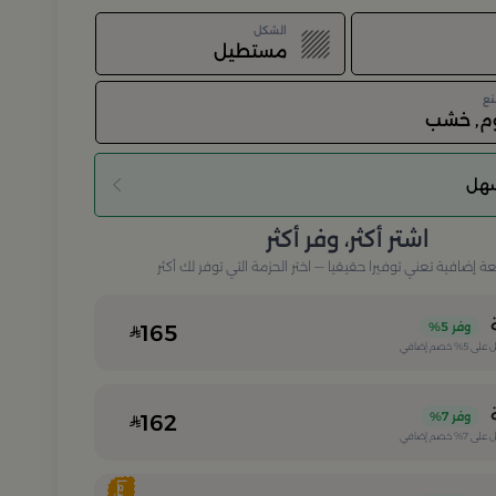
الشكل
مستطيل
نع
وم, خشب
سهل
اشتر أكثر، وفر أكثر
إضافية تعني توفيرا حقيقيا — اختر الحزمة التي توفر لك أكثر
وفر
5%
165
 على
5%
خصم إضافي
وفر
7%
162
 على
7%
خصم إضافي