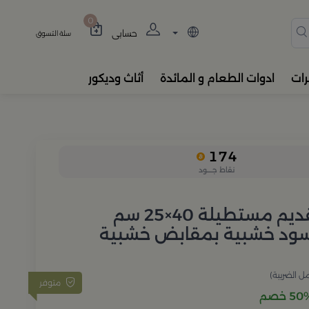
دة، المباخر، والفواحات بتصام
0
حسابي
سلة التسوق
رات
ادوات الطعام و المائدة
أثاث وديكور
174
نقاط جــــود
صينية تقديم مستطيلة 40×25 سم
ود خشبية بمقابض خشبية
ل الضريبة)
متوفر
5 خصم