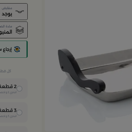
مقابض
يوجد
مادة الص
المني
إرجاع 
كل قطعة 
2
قطعة
اشتري
2
و احصل
3
قطعة
اشتري
3
و احصل