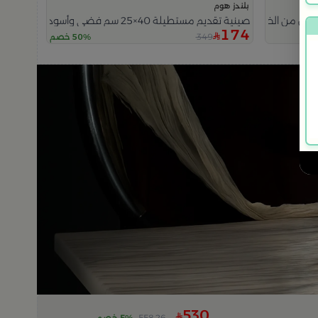
بلندز هوم
صينية تقديم مستطيلة 40×25 سم فضي وأسود خشبية بمقابض خشبية من نقاء
174
349
50% خصم
530
558.26
5% خصم