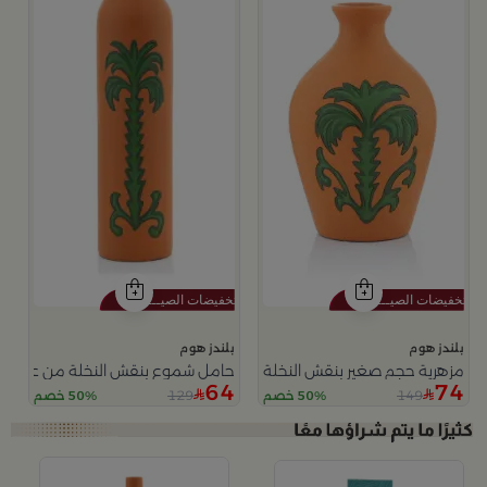
بلندز هوم
بلندز هوم
مزهرية حجم صغير بنقش النخلة من عسيب
حامل شموع بنقش النخلة من عسيب
64
74
129
149
50% خصم
50% خصم