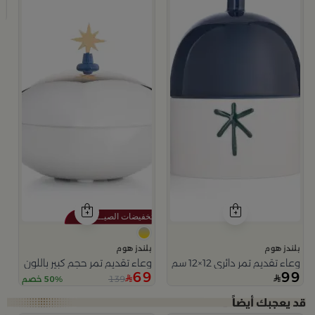
9
بلندز هوم
بلندز هوم
وعاء تقديم تمر دائري 12×12 سم أبيض وأزرق من الخزف الحجري بنقش نخلة من ميرلان
وعاء تقديم تمر حجم كبير باللون الفض
69
99
139
50% خصم