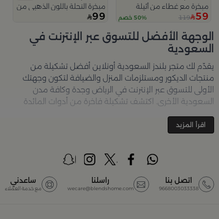
مبخرة مع غطاء من أثيلة
مبخرة النحلة باللون الذهبي من امارا
99
59
119
50% خصم
الوجهة الأفضل للتسوق عبر الإنترنت في
السعودية
يقدّم لك متجر
بلندز السعودية أونلاين
أفضل تشكيلة من
منتجات الديكور ومستلزمات المنزل والضيافة لتكون وجهتك
الأولى للتسوق عبر الإنترنت في الرياض وجدة وكافة مدن
السعودية الأخرى. اكتشف تشكيلة فاخرة من أدوات المائدة
والأواني والمباخر والإكسسوارات الأنيقة التي تضفي لمسة
جمالية على كل زاوية في منزلك – كل ذلك وأكثر في مكان واحد.
اقرأ المزيد
تصفّحي الآن عبر الرابط:
تسوق في متجر بلن‌ــدز أونلاين (Blends
Home)
أفضل المنتجات والتصاميم في السعودية
اتصل بنا
راسلنا
ساعدني
9668003033338
wecare@blendshome.com
مع خدمة العملاء
يضم متجر
بلندز السعودية أونلاين
مجموعة ضخمة من
المنتجات المصمّمة بأعلى مستويات الجودة لتلبية احتياجات