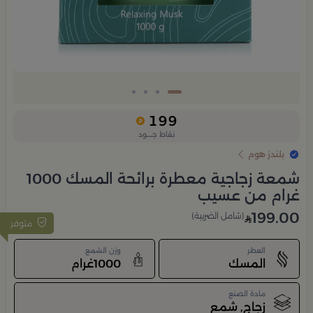
199
نقاط جــــود
بلندز هوم
شمعة زجاجية معطرة برائحة المسك 1000
غرام من عسيب
199.00
(شامل الضريبة)
متوفر
العطر
وزن الشمع
المسك
1000غرام
مادة الصنع
زجاج, شمع