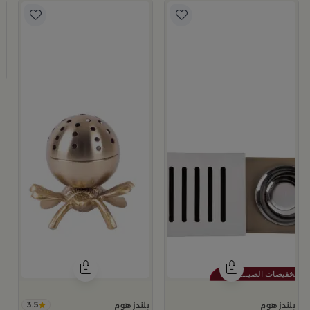
ب
م
9
3.5
بلندز هوم
بلندز هوم