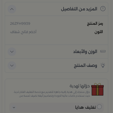
المزيد من التفاصيل
رمز المنتج
26ZFH9939
اللون
أخضر فاتح, شفاف
الوزن والأبعاد
وصف المنتج
حوّلها لهدية
حوّل منتجك إلى هدية راقية جاهزة للتقديم مع خدمة التغليف الفاخر لدينا،
حيث نستخدم خامات عالية الجودة وتصاميم أنيقة تضيف لمسة من
الفخامة والاهتمام بكل تفصيلة. مثالية للمناسبات الخاصة، الأعياد،
والإهداءات الراقية التي تترك انطباعًا لا يُنسى.
تغليف هدايا