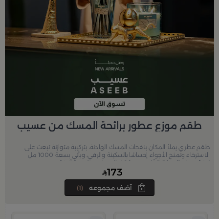
طقم موزع عطور برائحة المسك من عسيب
طقم عطري يملأ المكان بنفحات المسك الهادئة، بتركيبة متوازنة تبعث على
الاسترخاء وتمنح الأجواء إحساسًا بالسكينة والرقي، ويأتي بسعة 1000 مل
ليقدّم حضورًا عطريًا ثابتًا يدوم ويكمّل المساحات بلمسة أنيقة.
173
آضف مجموعه
(1)