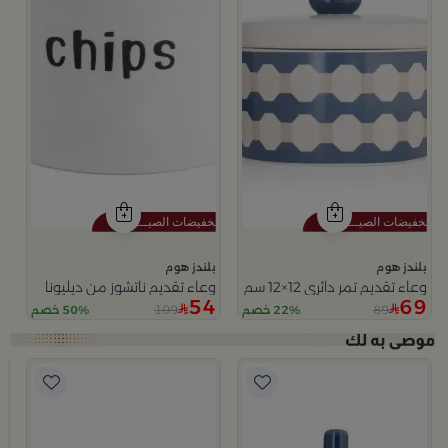
بلندز هوم
بلندز هوم
وعاء تقديم تمر دائري 12×12 سم أبيض وأزرق من الخزف الحجري بغطاء من أزوريا
وعاء تقديم ناتشوز من ديليونا
54
69
109
89
22% خصم
50% خصم
ب
وعاء