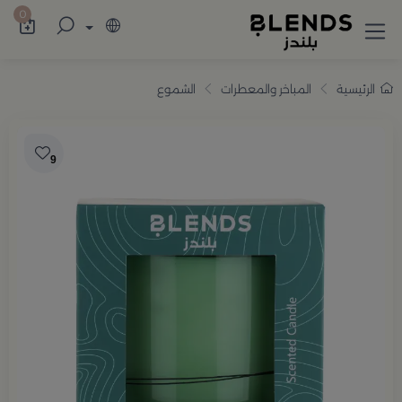
سوّق من بلندز تشكيلة تضم ترامس القهوة والش
0
الرئيسية
المباخر والمعطرات
الشموع
9