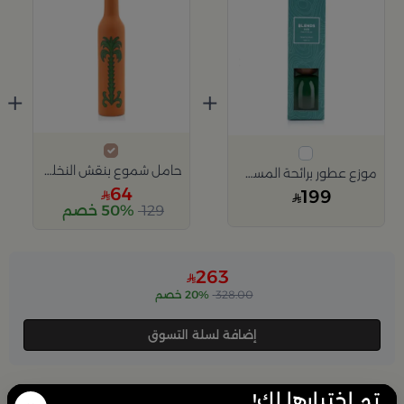
+
+
حامل شموع بنقش النخلة من عسيب
موزع عطور برائحة المسك 1000 مل من عسيب
64
199
129
50% خصم
263
328.00
20% خصم
إضافة لسلة التسوق
تم اختيارها لك!