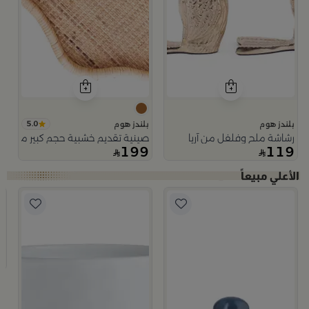
5.0
بلندز هوم
بلندز هوم
رشاشة ملح وفلفل من آريا
صينية تقديم خشبية حجم كبير من اورو
199
119
ب
ت
9