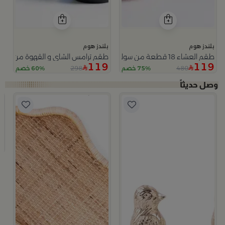
بلندز هوم
بلندز هوم
طقم العشاء 18 قطعة من سولانا
طقم ترامس الشاي و القهوة من سيما
119
119
298
480
75% خصم
60% خصم
ب
ص
9