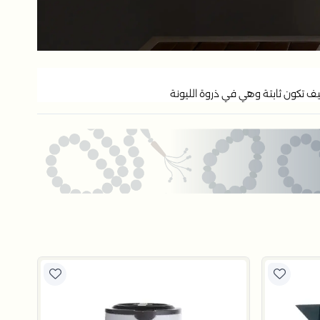
 ﻛﻴﻒ ﺗﻜﻮن ﺛﺎﺑﺘﺔ وﻫﻲ ﻓﻲ ذروة اﻟﻠﻴﻮﻧﺔ