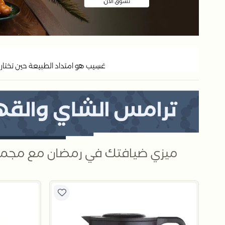
ﻋَﺴِﻴﺐ ﻫﻮ اﻣﺘﺪاد اﻟﻄﺒﻴﻌﺔ ﺣﻴﻦ ﺗﺨﺘﺎر أ