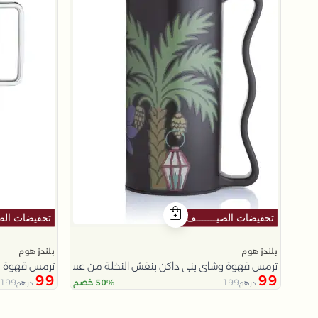
بلندز هوم
بلندز هوم
ترمس قهوة وشاي بني داكن بنقش النخلة من عسيب
ترمس قهوة و
99
99
199
199
50% خصم
درهم
درهم