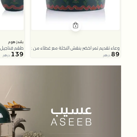
بلندز هوم
وعاء تقديم تمر اخضر بنقش النخلة مع غطاء من عسيب
طقم فناجيل 
139
89
درهم
درهم