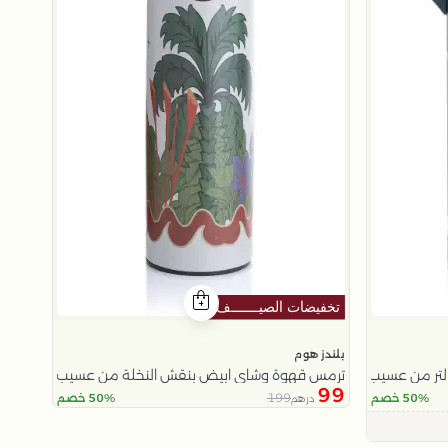
بلندز هوم
ترمس قهوة وشاي ابيض بنقش النخلة من عسيب
99
199
50% خصم
50% خصم
درهم