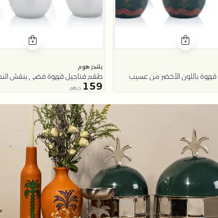
بلندز هوم
قهوة باللون الأخضر من عسيب
طقم فناجيل قهوة فضي بنقش الن
159
درهم