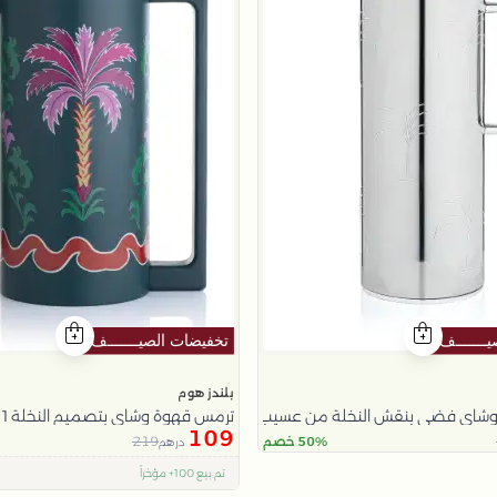
بلندز هوم
شاي فضي بنقش النخلة من عسيب
ترمس قهوة وشاي بتصميم النخلة 1 لتر من عسيب
109
219
50% خصم
درهم
اقل سعر في 30 يوم
تم بيع 100+ مؤخراً