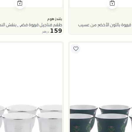
بلندز هوم
قهوة باللون الأخضر من عسيب
طقم فناجيل قهوة فضي بنقش الن
159
درهم