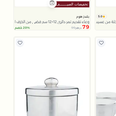
5.0
بلندز هوم
خلة من عسيب
وعاء تقديم تمر دائري 12×12 سم فضي من الخزف الحجري بغطاء من عسيب
79
99
20% خصم
درهم