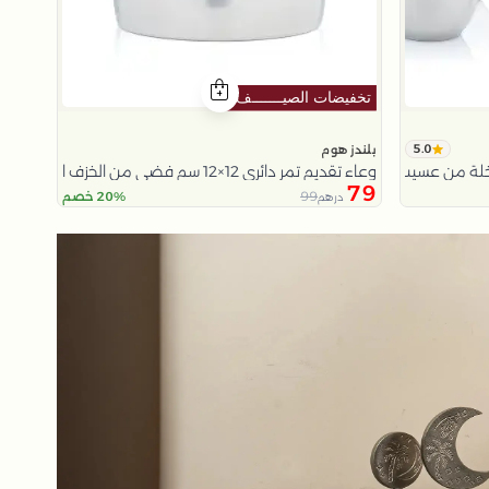
5.0
بلندز هوم
خلة من عسيب
وعاء تقديم تمر دائري 12×12 سم فضي من الخزف الحجري بغطاء من عسيب
79
99
20% خصم
درهم