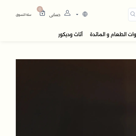
وة هادئة
ﺗﺨﺘﺎر أن ﺗﺘﻜﻠّﻢ ﺑﻬﺪوء. أوراقٌ 
0
حسابي
سلة التسوق
وات الطعام و المائدة
أثاث وديكور