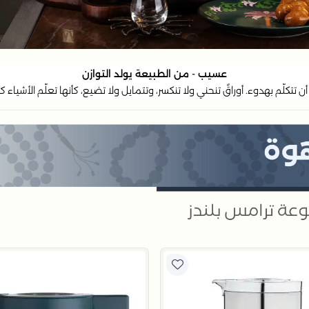
عسيب - ﻣﻦ اﻟﻄﺒﻴﻌﺔ ﻳﻮﻟﺪ اﻟﺘﻮازن
ن ﺗﺘﻜﻠّﻢ ﺑﻬﺪوء. أوراقٌ ﺗﻨﺤﻨﻲ وﻻ ﺗﻨﻜﺴﺮ، وﺗﺘﻤﺎﻳﻞ وﻻ ﺗﻀﻴﻊ، ﻛﺄﻧﻬﺎ ﺗﻌﻠّﻢ اﻷﺷﻴﺎء