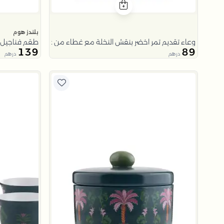
بلندز هوم
وعاء تقديم تمر اخضر بنقش النخلة مع غطاء من عسيب
طقم فناجيل 
139
89
درهم
درهم