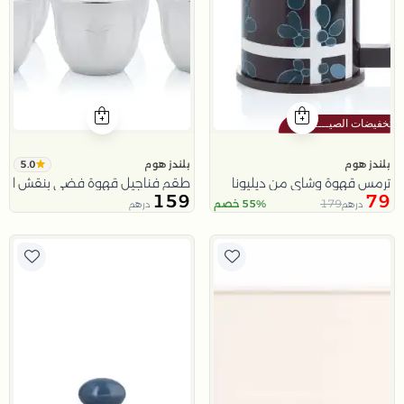
5.0
بلندز هوم
بلندز هوم
ترمس قهوة وشاي من ديليونا
طقم فناجيل قهوة فضي بنقش الن
159
79
179
55% خصم
درهم
درهم