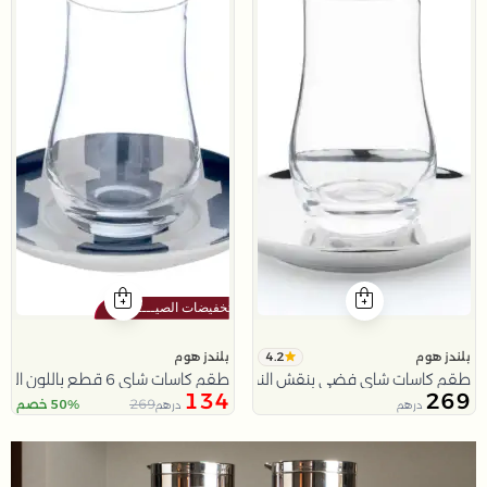
4.2
بلندز هوم
بلندز هوم
طقم كاسات شاي فضي بنقش النخلة من عسيب
طقم كاسات شاي 6 قطع باللون البيج و الازرق من أزوريا
134
269
269
50% خصم
درهم
درهم