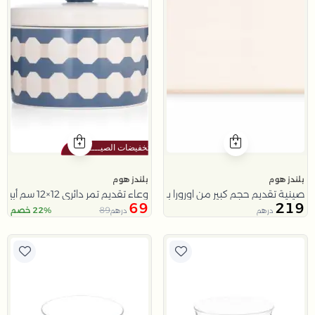
بلندز هوم
بلندز هوم
صينية تقديم حجم كبير من اورورا بمقابض خشبية
وعاء تقديم تمر دائري 12×12 سم أبيض وأزرق من الخزف الحجري بغطاء من أزوريا
69
219
89
22% خصم
درهم
درهم