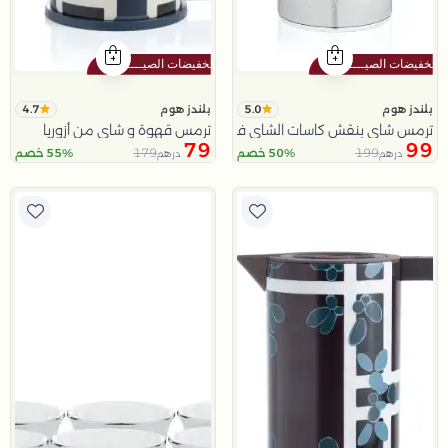
4.7
5.0
بلندز هوم
بلندز هوم
ترمس شاي بنقش كاسات الشاي فضي من تيلا
ترمس قهوة و شاي من أزوريا
79
99
179
199
50% خصم
55% خصم
درهم
درهم