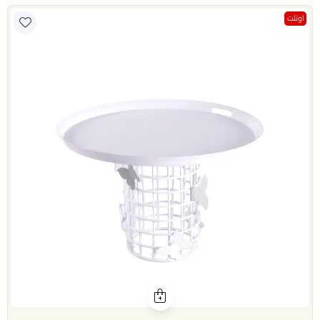
اوتلت