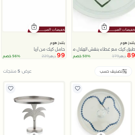
لندز هوم
بلندز هوم
بق كيك مع غطاء بنقش الهلال من نقاء
حامل كيك من آريا
99
8
229
179
50% خصم
56% خصم
درهم
درهم
Slide 1 o
عرض:
5
منتجات
تصنيف حسب