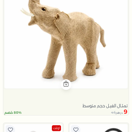
تمثـال الفيـل حجم متوسط
9
45
80% خصم
درهم
اوتلت