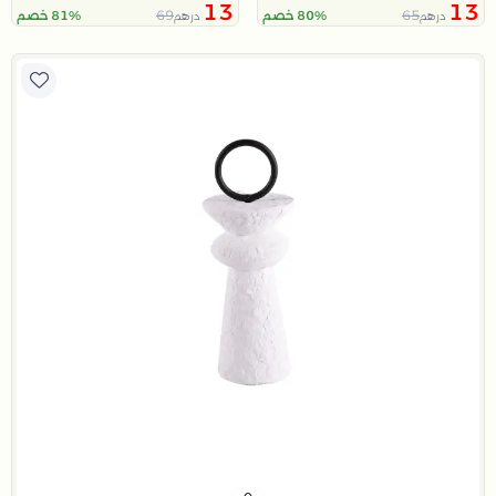
13
13
69
65
80% خصم
81% خصم
درهم
درهم