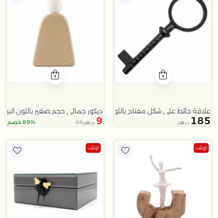
علّاقة حائط على شكل مفتاح باللون الأسود
ديكور جمالي حجم صغير باللون البيج م
9
185
85
89% خصم
درهم
درهم
اوتلت
اوتلت