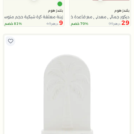
بلندز هوم
بلندز هوم
ديكور جمالي معدني مع قاعدة خشبية باللون الذهبي و الاسود من امارا
زينة معلقة كرة شبكية حجم متوسط ب
9
29
49
99
70% خصم
81% خصم
درهم
درهم