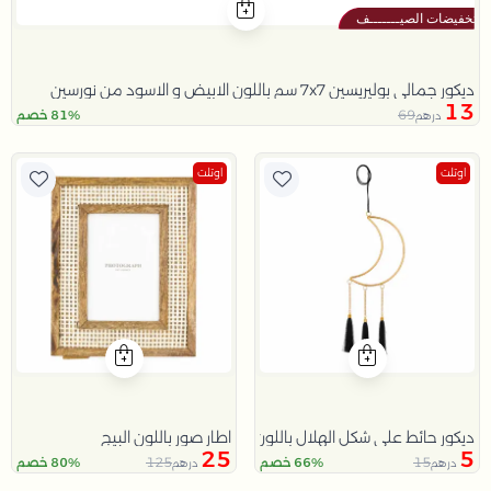
ديكور جمالي بوليريسين 7x7 سم باللون الابيض و الاسود من نورسين
13
69
81% خصم
درهم
اوتلت
اوتلت
اطار صور باللون البيج
ديكور حائط على شكل الهلال باللون الذهبي و الأسود من سيا
25
5
125
15
66% خصم
80% خصم
درهم
درهم