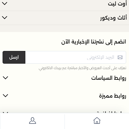
أوت ليت
أوعية التقديم، الصواني، علب التخزين، إطارات الصور، ومنفضات
السجائر.
أثاث وديكور
هل يمكنني العثور على قطع زخرفية وعملية هنا؟
نعم، تحتوي هذه الفئة على مزيج من القطع الزخرفية البحتة
انضم إلى نشرتنا الإخبارية الآن
والقطع العملية مثل الصواني والأوعية وعلب التخزين.
ارسل
تعرّف على أحدث العروض والأخبار مباشرة عبر بريدك الالكتروني.
روابط السياسات
روابط مميزة
روابط اضافية