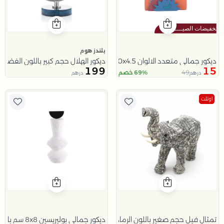
بلندز هوم
ديكور جمالي متعدد الالوان 10x4.5 سم من امارا
ديكور الهلال حجم كبير باللون الفضي و
199
15
49
69% خصم
درهم
درهم
اوتلت
تمثال فيل حجم صغير باللون الرمادي
ديكور جمالي بوليريسين 8x8 سم باللون الابيض و الاسود من نورسين