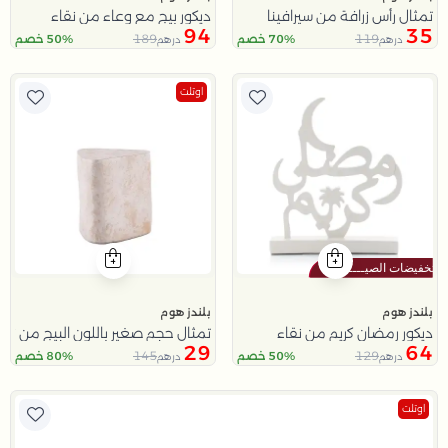
تمثال رأس زرافة من سيرافينا
ديكور بيج مع وعاء من نقاء
94
35
189
119
70% خصم
50% خصم
درهم
درهم
اوتلت
بلندز هوم
بلندز هوم
ديكور رمضان كريم من نقاء
تمثال حجم صغير باللون البيج من نست
29
64
145
129
50% خصم
80% خصم
درهم
درهم
اوتلت