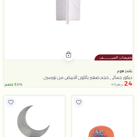
بلندز هوم
ديكور جمالي حجم صغير باللون الابيض من نورسين
24
49
51% خصم
درهم