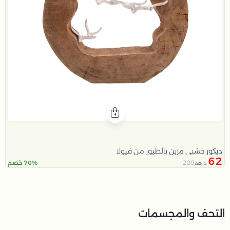
ديكور خشبي مزين بالطيور من فيولا
62
209
70% خصم
درهم
التحف والمجسمات