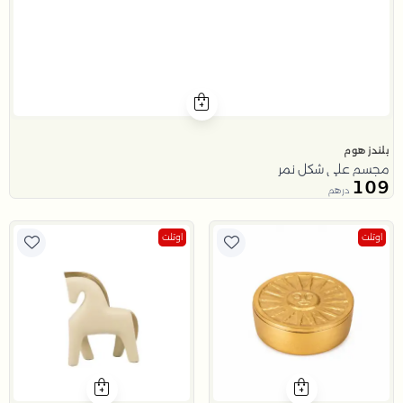
بلندز هوم
مجسم على شكل نمر
109
درهم
اوتلت
اوتلت