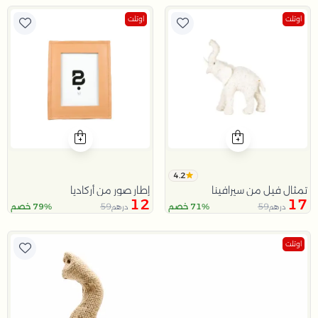
اوتلت
اوتلت
4.2
تمثال فيل من سيرافينا
إطار صور من أركاديا
12
17
59
59
71% خصم
79% خصم
درهم
درهم
اوتلت