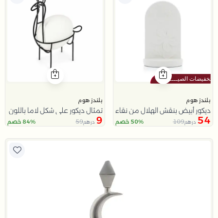
بلندز هوم
بلندز هوم
ديكور أبيض بنقش الهلال من نقاء
تمثال ديكور على شكل لاما باللون الأ
9
54
59
109
50% خصم
84% خصم
درهم
درهم