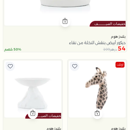
بلندز هوم
ديكور أبيض بنقش النخلة من نقاء
54
109
50% خصم
درهم
اوتلت
بلندز هوم
بلندز هوم