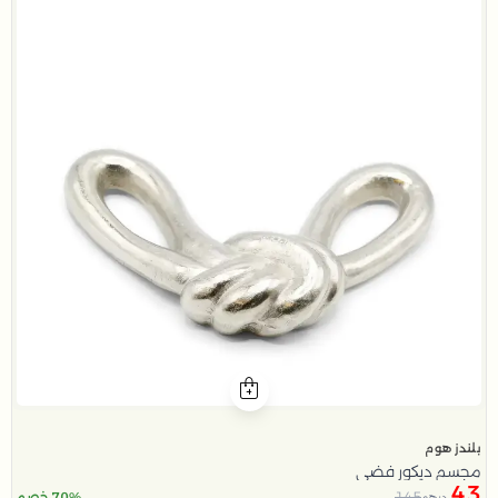
بلندز هوم
مجسم ديكور فضي
43
145
70% خصم
درهم