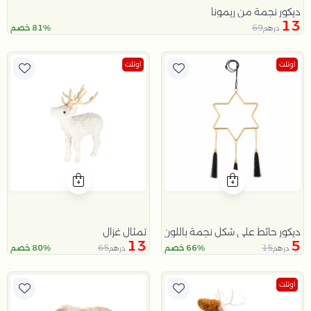
ديكور نجمة من ريمونا
13
69
81% خصم
درهم
اوتلت
اوتلت
تمثال غزال
ديكور حائط على شكل نجمة باللون الذهبي و الأسود من سيا
13
5
65
15
66% خصم
80% خصم
درهم
درهم
اوتلت