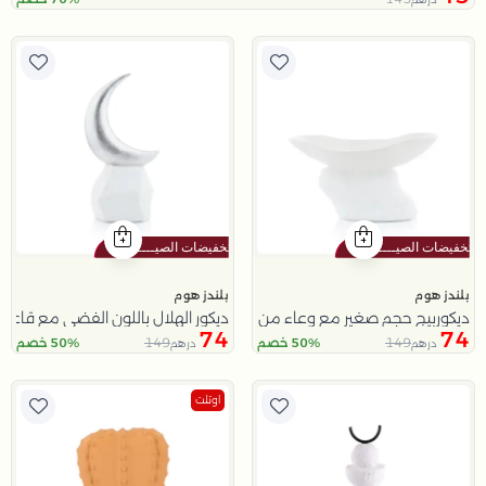
بلندز هوم
بلندز هوم
ديكوربيج حجم صغير مع وعاء من نقاء
ديكور الهلال باللون الفضي مع قاعد
74
74
149
149
50% خصم
50% خصم
درهم
درهم
اوتلت