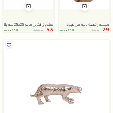
مجسم راقصة بالية من فيولا
صندوق تخزين مربع 25x25 سم باللون الرمادي مع غطاء
53
29
265
99
70% خصم
80% خصم
درهم
درهم