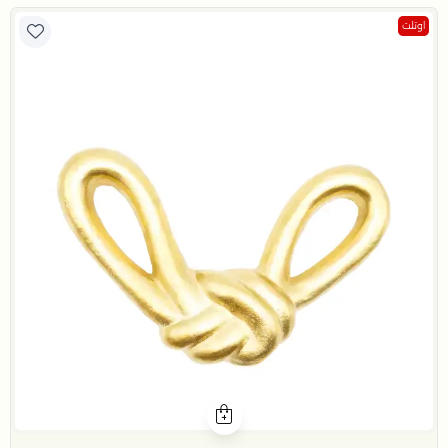
اوتلت