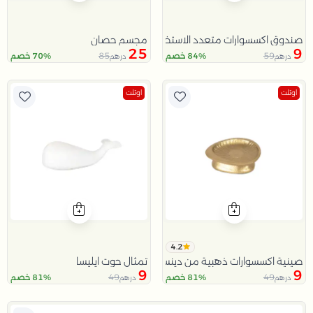
مجسم حصان
صندوق اكسسوارات متعدد الاستخدام باللون الذهبي من دينسا
25
9
85
59
84% خصم
70% خصم
درهم
درهم
اوتلت
اوتلت
4.2
صينية اكسسوارات ذهبية من دينسا
تمثال حوت ايليسا
9
9
49
49
81% خصم
81% خصم
درهم
درهم