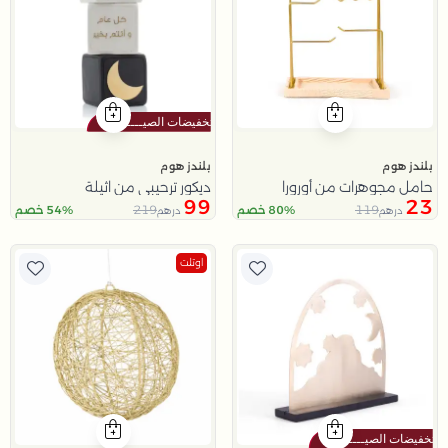
بلندز هوم
بلندز هوم
حامل مجوهرات من أورورا
ديكور ترحيبي من اثيلة
99
23
219
119
80% خصم
54% خصم
درهم
درهم
اوتلت