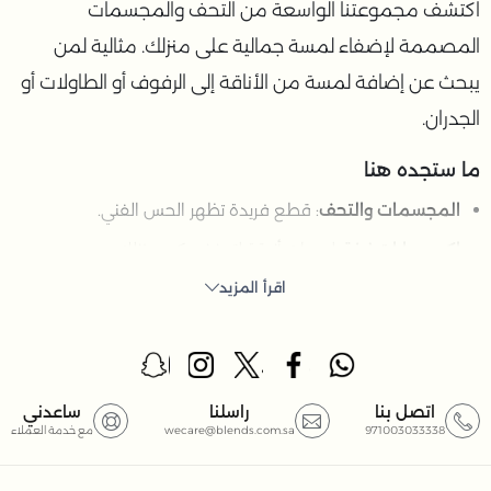
اكتشف مجموعتنا الواسعة من التحف والمجسمات
المصممة لإضفاء لمسة جمالية على منزلك. مثالية لمن
يبحث عن إضافة لمسة من الأناقة إلى الرفوف أو الطاولات أو
الجدران.
ما ستجده هنا
المجسمات والتحف
: قطع فريدة تظهر الحس الفني.
اكسسوارات زينة
: لمسات أنيقة لتعزيز ديكور منزلك.
اقرأ المزيد
الزينة الجدارية
: تصاميم رائعة لتزيين الجدران.
أوعية التقديم
: خيارات أنيقة للتقديم أو العرض.
الصواني
: قطع عملية وزخرفية لتقديم الطعام.
علب التخزين
: حلول تخزين تجمع بين الجمال والوظيفة.
اتصل بنا
راسلنا
ساعدني
971003033338
wecare@blends.com.sa
مع خدمة العملاء
إطار صور
: مثالي لعرض الذكريات المميزة.
منفضة سجائر
: إكسسوارات عملية وأنيقة للتدخين.