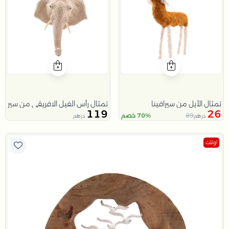
تمثال الأيل من سيرافينا
تمثال رأس الفيل الافريقي من سيرافين
119
26
89
70% خصم
درهم
درهم
اوتلت