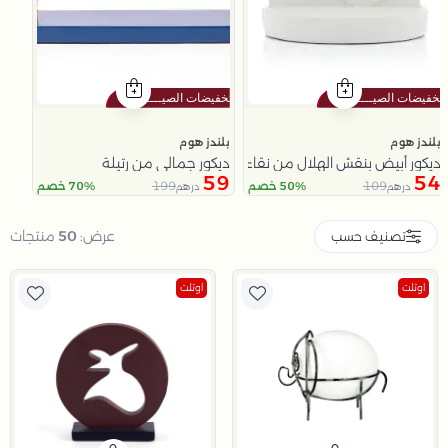
بلندز هوم
بلندز هوم
ديكور أبيض بنقش الهلال من نقاء
ديكور جمالي من رتيلة
59
54
199
109
50% خصم
70% خصم
درهم
درهم
Slide 1 of 15
عرض:
50
منتجات
تصنيف حسب
اوتلت
اوتلت