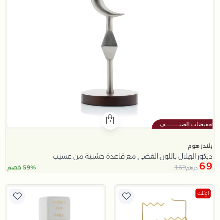
بلندز هوم
ديكور الهلال باللون الفضي مع قاعدة خشبية من عسيب
69
169
59% خصم
درهم
اوتلت