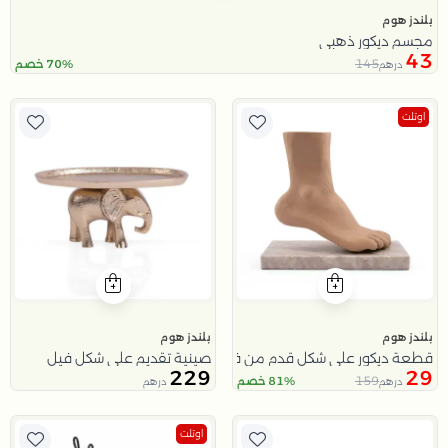
بلندز هوم
مجسم ديكور ذهبي
43
145
70% خصم
درهم
اوتلت
بلندز هوم
بلندز هوم
قطعة ديكور على شكل قدم من فيولا
صينية تقديم على شكل فيل
229
29
159
81% خصم
درهم
درهم
اوتلت