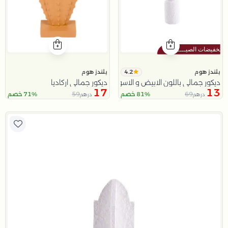
4.2
بلندز هوم
بلندز هوم
ديكور جمالي باللون الابيض و الاسود من نورسين
ديكور جمالي اركاديا
17
13
59
69
81% خصم
71% خصم
درهم
درهم