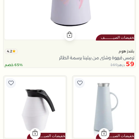
4.2
بلندز هوم
ترمس قهوة وشاي من بيلينا برسمة الطائر
59
169
65% خصم
درهم