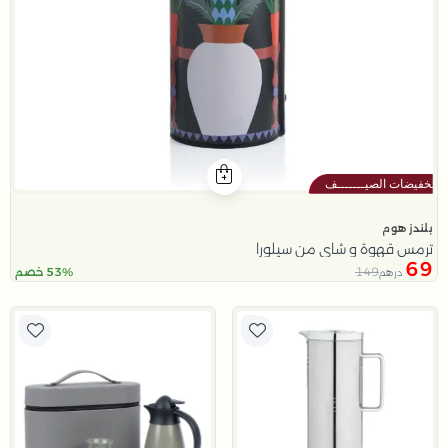
بلندز هوم
ترمس قهوة و شاي من سيلورا
69
149
53% خصم
درهم