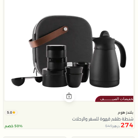
5.0
بلندز هوم
شنطة طقم قهوة للسفر والرحلات
274
549
50% خصم
درهم