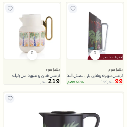
بلندز هوم
بلندز هوم
ترمس قهوة وشاي بني بنقش النخلة 0.8 لتر من نقاء
ترمس شاي و قهوة من رتيلة
219
99
199
50% خصم
درهم
درهم