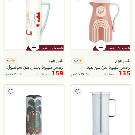
4.7
3.4
بلندز هوم
بلندز هوم
ترمس قهوة من سيرافينا
ترمس قهوة وشاي من سولفول
159
135
199
169
20% خصم
20% خصم
درهم
درهم