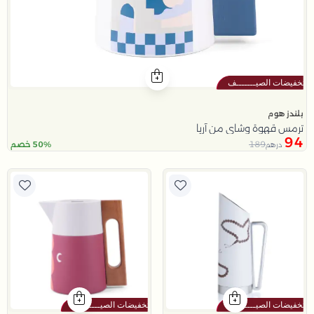
بلندز هوم
ترمس قهوة وشاي من آريا
94
189
50% خصم
درهم