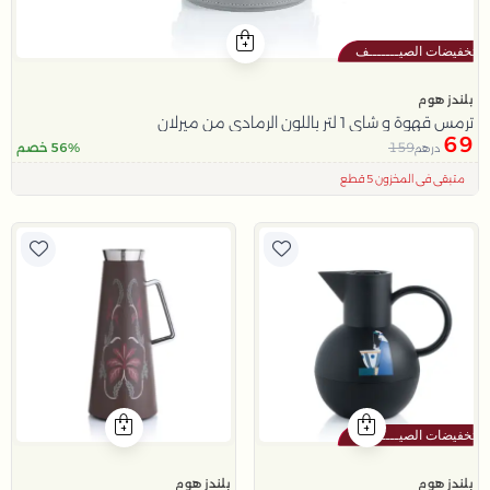
بلندز هوم
ترمس قهوة و شاي 1 لتر باللون الرمادي من ميرلان
69
159
56% خصم
درهم
اقل سعر في 30 يوم
تم بيع 100+ مؤخراً
متبقي في المخزون 5 قطع
بلندز هوم
بلندز هوم