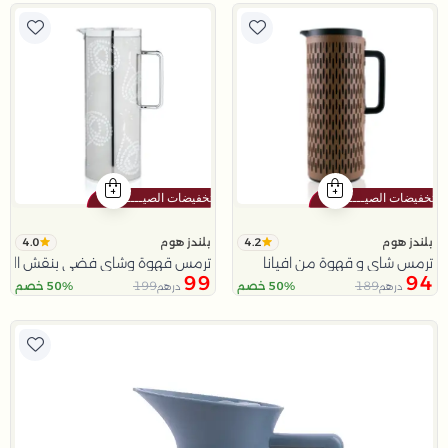
4.0
4.2
بلندز هوم
بلندز هوم
ترمس شاي و قهوة من افيانا
ترمس قهوة وشاي فضي بنقش السبح
99
94
199
189
50% خصم
50% خصم
درهم
درهم