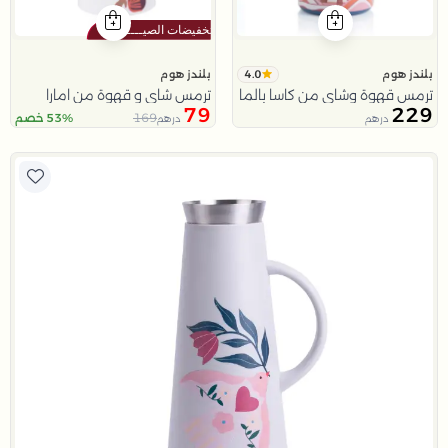
4.0
بلندز هوم
بلندز هوم
ترمس قهوة وشاي من كاسا بالما
ترمس شاي و قهوة من امارا
79
229
169
53% خصم
درهم
درهم