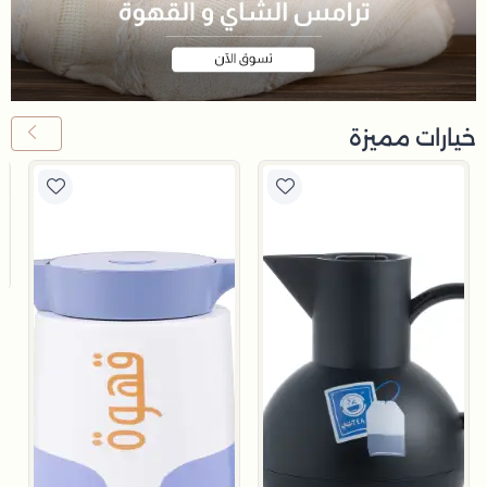
خيارات مميزة
ب
ت
9