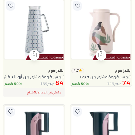
4.7
بلندز هوم
بلندز هوم
ترمس قهوة وشاي من فيولا
ترمس قهوة وشاي من أزوريا بنقش هندس
84
74
169
149
50% خصم
50% خصم
درهم
درهم
اقل سعر في 30 يوم
تم بيع 100+ مؤخراً
متبقي في المخزون 5 قطع