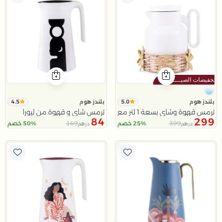
4.5
5.0
بلندز هوم
بلندز هوم
ترمس قهوة وشاي بسعة 1 لتر مع حامل راتان بتصميم الزهور من رتيلة
ترمس شاي و قهوة من ليورا
84
299
169
399
25% خصم
50% خصم
درهم
درهم