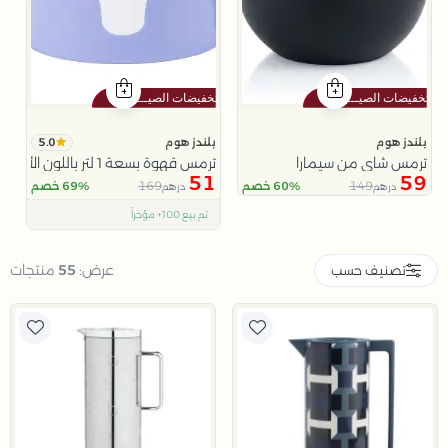
5.0
بلندز هوم
بلندز هوم
ترمس شاي من سيمارا
ترمس قهوة بسعة 1 لتر باللون الأبيض و الأزرق من هيْدا
51
59
169
149
60% خصم
69% خصم
درهم
درهم
اقل سعر في 30 يوم
تم بيع 100+ مؤخراً
متبقي في المخزون 5 قطع
عرض:
55
منتجات
تصنيف حسب