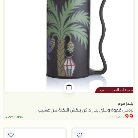
بلندز هوم
ترمس قهوة وشاي بني داكن بنقش النخلة من عسيب
99
199
50% خصم
درهم