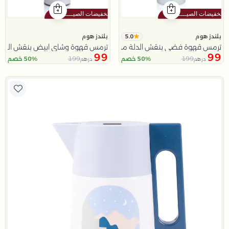
5.0
بلندز هوم
بلندز هوم
ترمس قهوة فضي بنقش الدلة من تيلا
ترمس قهوة وشاي ابيض بنقش النخ
99
99
199
199
50% خصم
50% خصم
درهم
درهم