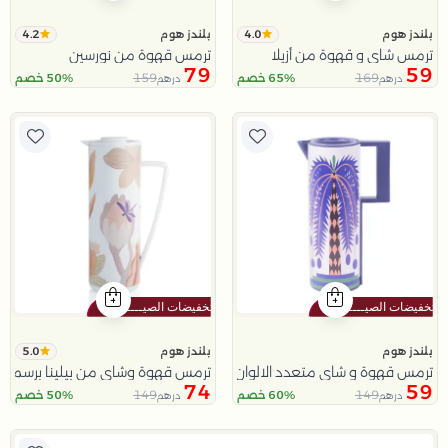
4.2
4.0
بلندز هوم
بلندز هوم
ترمس شاي و قهوة من أزيلا
ترمس قهوة من نورسين
79
59
159
169
65% خصم
50% خصم
درهم
درهم
5.0
بلندز هوم
بلندز هوم
ترمس قهوة و شاي متعدد الالوان بتصميم النخلة سعة 1 لتر من سيلورا
ترمس قهوة وشاي من بيلينا برسمة ا
74
59
149
149
60% خصم
50% خصم
درهم
درهم