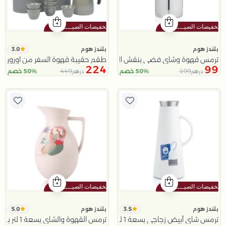
3.0
بلندز هوم
بلندز هوم
ترمس قهوة وشاي فضي بنقش النخلة من عسيب
طقم حقيبة قهوة السفر من اورورا
224
99
449
199
50% خصم
50% خصم
درهم
درهم
5.0
3.5
بلندز هوم
بلندز هوم
ترمس شاي أبيض زجاجي بسعة 1 لتر من هيْدا
ترمس القهوة والشاي بسعة 1 لتر باللون البيج من فيولا