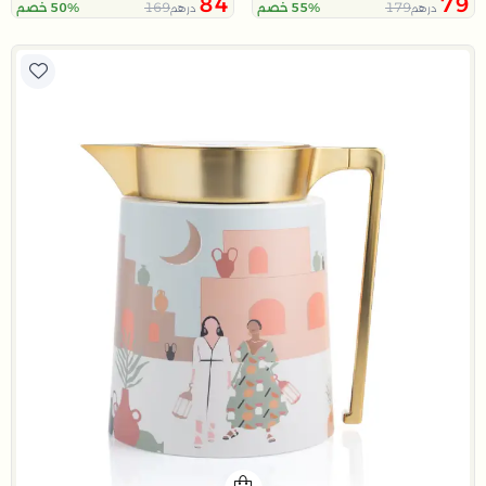
84
79
169
179
55% خصم
50% خصم
درهم
درهم