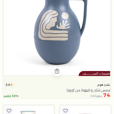
5.0
بلندز هوم
ترمس شاي و قهوة من اورورا
74
149
50% خصم
درهم