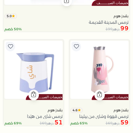
5.0
بلندز هوم
ترمس المدينة القديمة
99
199
50% خصم
درهم
4.6
بلندز هوم
بلندز هوم
ترمس قهوة وشاي من بيلينا
ترمس شاي من هيْدا
51
59
169
169
65% خصم
69% خصم
درهم
درهم