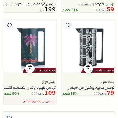
ترمس قهوة من سيمارا
ترمس قهوة وشاي باللون البني من م
199
59
149
60% خصم
درهم
درهم
بلندز هوم
بلندز هوم
ترمس قهوة وشاي من سيمارا
ترمس قهوة وشاي بتصميم النخلة 1 لتر من عسيب
109
79
219
179
55% خصم
50% خصم
درهم
درهم
اقل سعر في 30 يوم
تم بيع 100+ مؤخراً
متبقي في المخزون 5 قطع