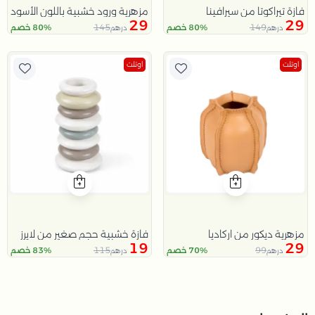
فازة تيراكوتا من سيرافينا
مزهرية ورود خشبية باللون الأسود و الأبيض من دويل
29
29
145
149
80% خصم
80% خصم
درهم
درهم
اوتلت
اوتلت
مزهرية ديكور من اركاديا
فازة خشبية حجم صغير من لايرز
19
29
115
99
70% خصم
83% خصم
درهم
درهم