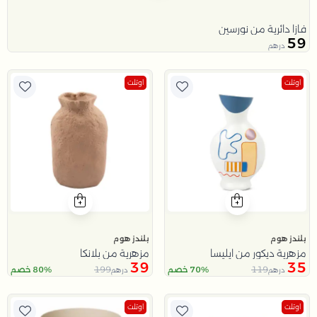
فازا دائرية من نورسين
59
درهم
اوتلت
اوتلت
بلندز هوم
بلندز هوم
مزهرية ديكور من ايليسا
مزهرية من بلانكا
39
35
199
119
70% خصم
80% خصم
درهم
درهم
اوتلت
اوتلت