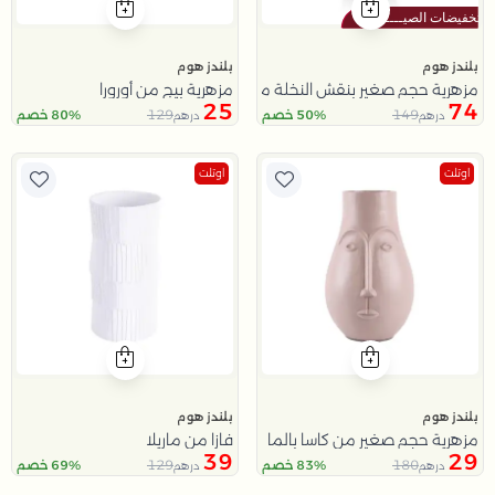
بلندز هوم
بلندز هوم
مزهرية حجم صغير بنقش النخلة من عسيب
مزهرية بيج من أورورا
25
74
129
149
50% خصم
80% خصم
درهم
درهم
اوتلت
اوتلت
بلندز هوم
بلندز هوم
مزهرية حجم صغير من كاسا بالما
فازا من ماريلا
39
29
129
180
83% خصم
69% خصم
درهم
درهم