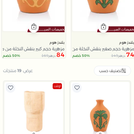
لندز هوم
بلندز هوم
زهرية حجم صغير بنقش النخلة من عسيب
مزهرية حجم كبير بنقش النخلة من ملا
84
7
169
149
50% خصم
50% خصم
درهم
درهم
Slide 1 o
عرض:
19
منتجات
تصنيف حسب
اوتلت