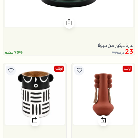
فازة ديكور من فيولا
23
79
70% خصم
درهم
اوتلت
اوتلت