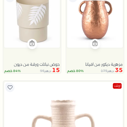
مزهرية ديكور من افيانا
حوض نباتات ورقة من ديون
15
35
95
175
80% خصم
84% خصم
درهم
درهم
اوتلت