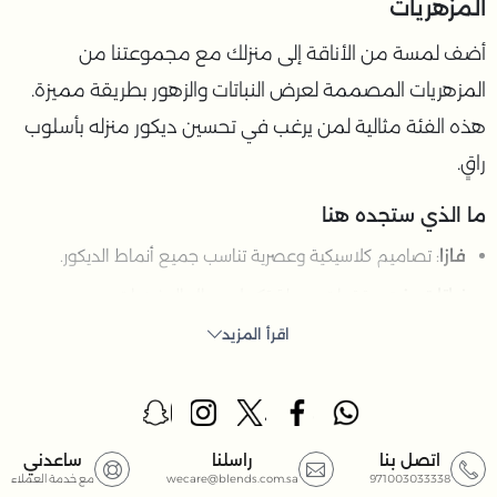
المزهريات
أضف لمسة من الأناقة إلى منزلك مع مجموعتنا من
المزهريات المصممة لعرض النباتات والزهور بطريقة مميزة.
هذه الفئة مثالية لمن يرغب في تحسين ديكور منزله بأسلوب
راقٍ.
ما الذي ستجده هنا
فازا
: تصاميم كلاسيكية وعصرية تناسب جميع أنماط الديكور.
نباتات وزهور
: ترتيبات جميلة تكمل جمال المزهريات.
اقرأ المزيد
حاملات الزرع
: خيارات للعرض على الأرضيات أو الطاولات أو
الجدران.
اكسسوارات زينة
: قطع فريدة تضيف لمسة جمالية إلى
منزلك.
اتصل بنا
راسلنا
ساعدني
971003033338
wecare@blends.com.sa
مع خدمة العملاء
المجسمات والتحف
: أعمال فنية تضفي طابعاً مميزاً.