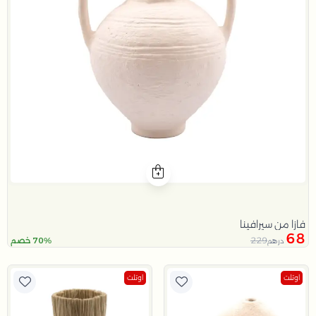
فازا من سيرافينا
68
229
70% خصم
درهم
اوتلت
اوتلت