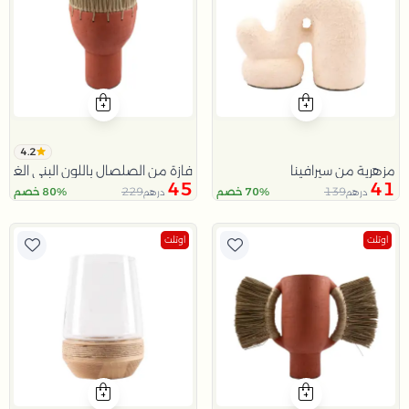
4.2
مزهرية من سيرافينا
فازة من الصلصال باللون البني الغام
45
41
229
139
70% خصم
80% خصم
درهم
درهم
اوتلت
اوتلت