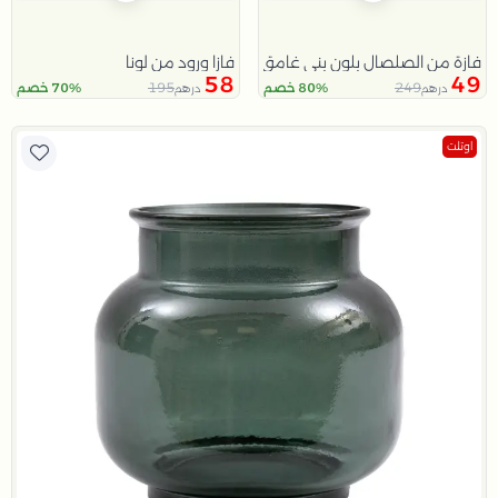
فازا ورود من لونا
فازة من الصلصال بلون بني غامق مع لمسة أوراق الموز من سيرافينا
58
49
195
249
80% خصم
70% خصم
درهم
درهم
اوتلت