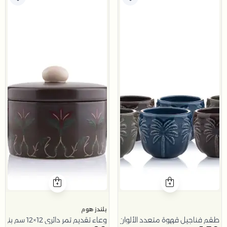
بلندز هوم
طقم فناجيل قهوة متعدد الألوان بنقش النخلة من ملاذ
وعاء تقديم تمر دائري 12×12 سم بني من الخزف الحجري بطبعة زهور من ملاذ