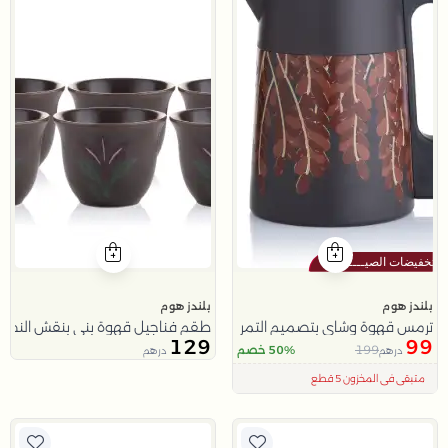
بلندز هوم
بلندز هوم
ترمس قهوة وشاي بتصميم التمر 1 لتر من ملاذ
طقم فناجيل قهوة بني بنقش النخلة
129
99
199
50% خصم
درهم
درهم
اقل سعر في 30 يوم
تم بيع 100+ مؤخراً
متبقي في المخزون 5 قطع