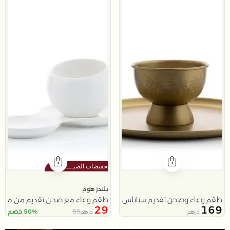
بلندز هوم
طقم وعاء وصحن تقديم ستانلس ستيل باللون الذهبي من ملاذ
طقم وعاء مع صحن تقديم من ملاذ
29
169
59
50% خصم
درهم
درهم