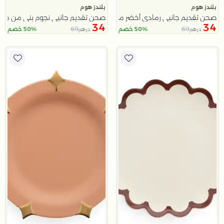
بلندز هوم
بلندز هوم
صحن تقديم جانبي رمادي أخضر من ملاذ
صحن تقديم جانبي نجوم بني من ملا
34
34
69
69
50% خصم
50% خصم
درهم
درهم