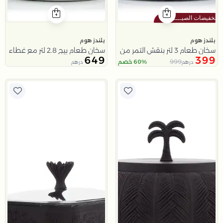
بلندز هوم
بلندز هوم
سخان طعام 3 لتر بنقش التمر من ملاذ
سخان طعام بيج 2.8 لتر مع غطاء فضي من ملاذ
649
399
999
60% خصم
درهم
درهم