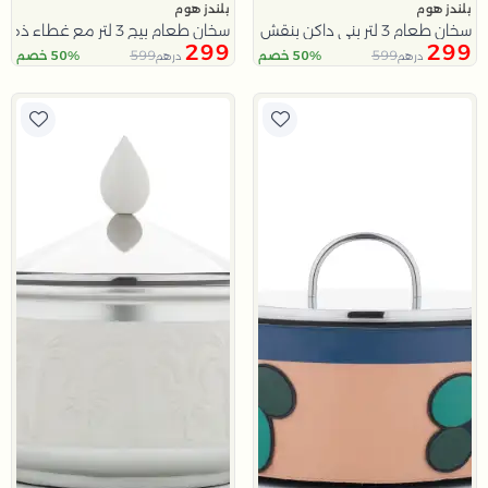
بلندز هوم
بلندز هوم
سخان طعام 3 لتر بني داكن بنقش الزهور من ملاذ
سخان طعام بيج 3 لتر مع غطاء ذهبي من ملاذ
299
299
599
599
50% خصم
50% خصم
درهم
درهم