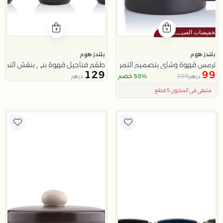
بلندز هوم
بلندز هوم
ترمس قهوة وشاي بتصميم التمر 1 لتر من ملاذ
طقم فناجيل قهوة بني بنقش النخلة
129
99
199
50% خصم
درهم
درهم
اقل سعر في 30 يوم
تم بيع 100+ مؤخراً
متبقي في المخزون 5 قطع