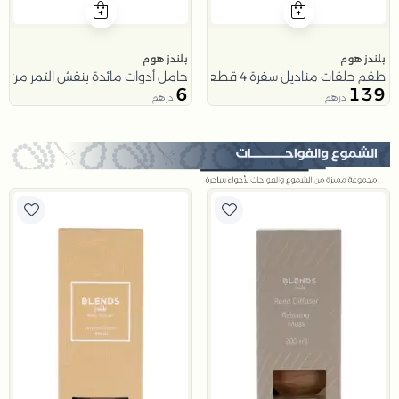
بلندز هوم
بلندز هوم
طقم حلقات مناديل سفرة 4 قطع على شكل دلة و جمل من ملاذ
حامل أدوات مائدة بنقش التمر من م
6
139
درهم
درهم