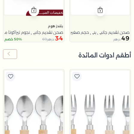
بلندز هوم
صحن تقديم جانبي بني حجم صغير من ملاذ
صحن تقديم جانبي نجوم تيراكوتا من 
34
49
69
50% خصم
درهم
درهم
أطقم ادوات المائدة