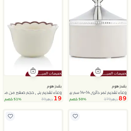
بلندز هوم
بلندز هوم
وعاء تقديم تمر دائري 14×14 سم بيج من الستانلس ستيل والألمنيوم من ملاذ
وعاء تقديم بني حجم صغير من ملاذ
19
89
39
179
50% خصم
51% خصم
درهم
درهم