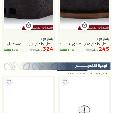
بلندز هوم
بلندز هوم
سخان طعام عنابي غامق 2.8 لتر مع مقبض نخلة من ملاذ
سخان طعام بني 3 لتر مستطيل بنقش النخلة من ملاذ
324
245
649
699
64% خصم
50% خصم
درهم
درهم