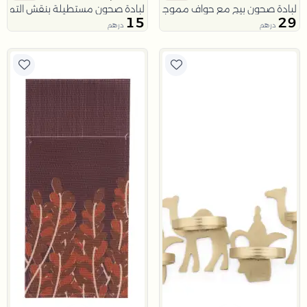
لبادة صحون بيج مع حواف مموجة من ملاذ
لبادة صحون مستطيلة بنقش التمر م
15
29
درهم
درهم