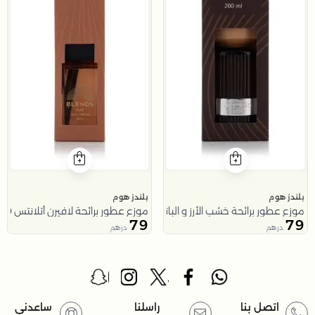
بلندز هوم
بلندز هوم
موزع عطور برائحة خشب الأرز و الباتشولي 200 مل من ملاذ
موزع عطور برائحة لافيرن أتلانتس 200 مل باللون البني من ملاذ
79
79
درهم
درهم
اتصل بنا
راسلنا
ساعدني