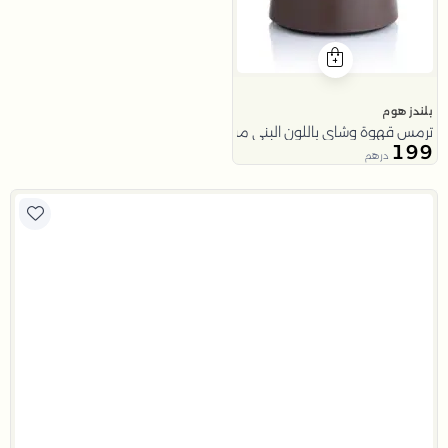
بلندز هوم
ترمس قهوة وشاي باللون البني من ملاذ
199
درهم