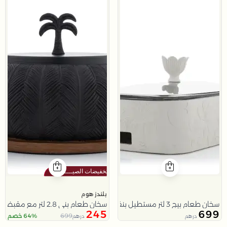
بلندز هوم
سخان طعام بيج 3 لتر مستطيل بنقش النخلة من ملاذ
سخان طعام بني 2.8 لتر مع مقبض نخلة من ملاذ
245
699
699
64% خصم
درهم
درهم