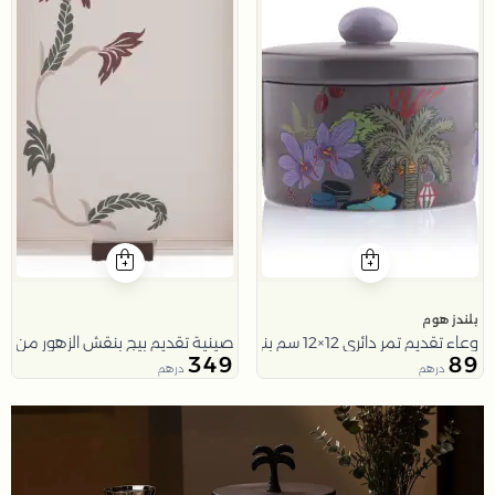
بلندز هوم
وعاء تقديم تمر دائري 12×12 سم بني من الخزف الحجري بطبعة نخلة من ملاذ
صينية تقديم بيج بنقش الزهور من مل
349
89
درهم
درهم