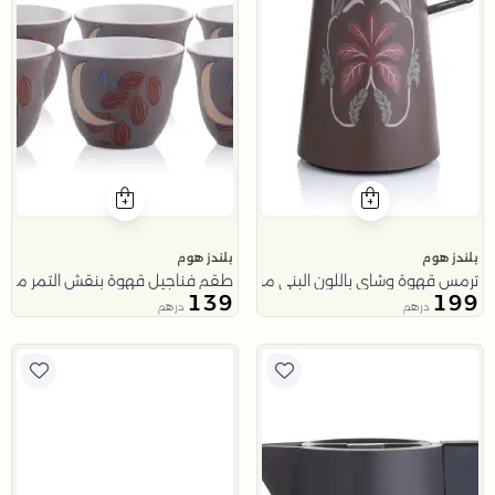
بلندز هوم
بلندز هوم
ترمس قهوة وشاي باللون البني من ملاذ
طقم فناجيل قهوة بنقش التمر من م
139
199
درهم
درهم