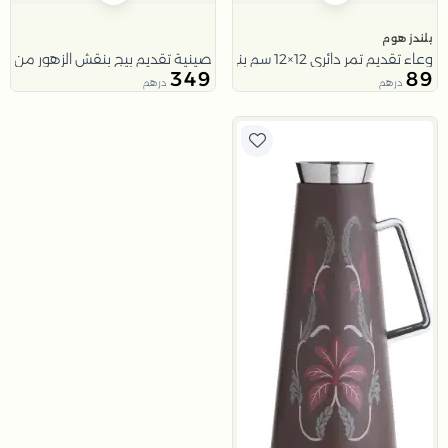
بلندز هوم
وعاء تقديم تمر دائري 12×12 سم بني من الخزف الحجري بطبعة نخلة من ملاذ
صينية تقديم بيج بنقش الزهور من مل
349
89
درهم
درهم