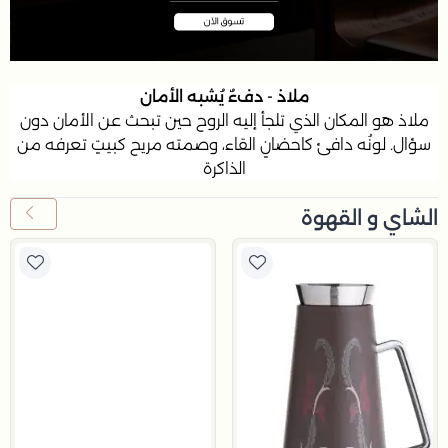
ملاذ - دفءٌ ﻳُﺸﺒﻪ اﻷﻣﺎن
ملاذ ﻫﻮ اﻟﻤﻜﺎن اﻟﺬي ﺗﻠﺠﺄ إﻟﻴﻪ اﻟﺮوح ﺣﻴﻦ ﺗﺒﺤﺚ ﻋﻦ اﻷﻣﺎن دون
ﺳﺆال. ﻟﻮﻧُﻪ داﻓﺊ ﻛﺎﺣﻀﺎنٍ اﻟﻘﺎء، وﺻﻤﺘﻪ ﻣﺮﻳﺢ ﻛﺒﻴﺖٍ ﺗﻌﺮﻓﻪ ﻣﻦ
اﻟﺬاﻛﺮة
الشاي و القهوة