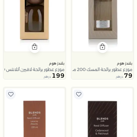
بلندز هوم
بلندز هوم
موزع عطور برائحة المسك 200 مل باللون البيج من ملاذ
موزع عطور برائحة لافيرن أتلانتس 1000 مل من ملاذ
199
79
درهم
درهم