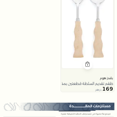
بلندز هوم
طقم تقديم السلطة قطعتين بمقابض ريزن من ملاذ
169
درهم