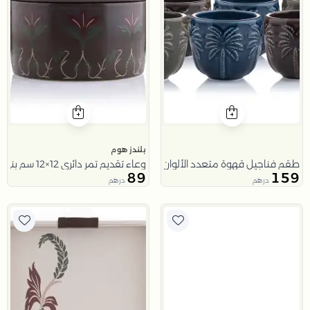
بلندز هوم
طقم فناجيل قهوة متعدد الألوان بنقش النخلة من ملاذ
وعاء تقديم تمر دائري 12×12 سم بني من الخزف الحجري بطبعة زهور من ملاذ
89
159
درهم
درهم