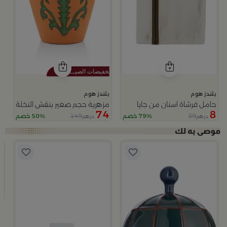
بلندز هوم
بلندز هوم
حامل فرشاة اسنان من جايا
مزهرية حجم صغير بنقش النخلة من 
74
8
149
39
79% خصم
50% خصم
درهم
درهم
ب
وعا
9