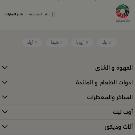
أدوات القهوة والشاي الفريدة
|
|
|
بلندز السعودية
بلندز الامارات
قطع ديكور منزلية تضفي لمسة فنية
تيلا
أزوريا
هيْدا
أزيلا
قطع أثاث صغيرة وأكسسوارات مبتكرة
معطرات وإضاءات تضفي أجواءً فريدة في المكان
القهوة و الشاي
كل ذلك من تشكيلة واسعة مختارة بعناية توازن بين الذوق
ادوات الطعام و المائدة
العصري والأناقة العملية. تصفّح الأقسام الكاملة عبر:
منتجات بلندز كاملة (All Products)
المباخر والمعطرات
تسوقي أدوات تقديم وضيافة راقية في
أوت ليت
السعودية
أثاث وديكور
إذا كنتِ تبحثين عن أدوات تقديم مميزة لإفطار العائلة أو