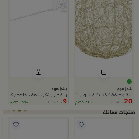
بلندز هوم
بلندز هوم
زينة معلقة كرة شبكية باللون الأخضر من أزهى
زينة على شكل سعف نخلحجم كبير بالل
9
20
195
69
71% خصم
95% خصم
درهم
درهم
م كبير
ب