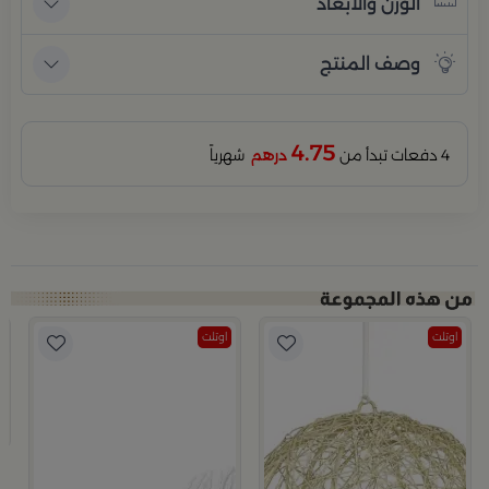
الوزن والأبعاد
وصف المنتج
4.75
4 دفعات تبدأ من
درهم
شهرياً
اوتلت
اوتلت
رق من أزهى
ب
ع
8