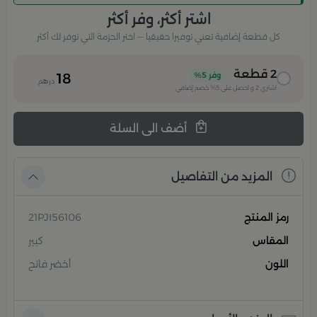
اشتر أكثر، وفر أكثر
كل قطعة إضافية تعني توفيرا حقيقيا — اختر الحزمة التي توفر لك أكثر
2
قطعة
وفر
5%
18
درهم
اشتري
2
و احصل على
5%
خصم إضافي
أضف الى السلة
المزيد من التفاصيل
رمز المنتج
21PJI56106
المقاس
كبير
اللون
أخضر فاتح