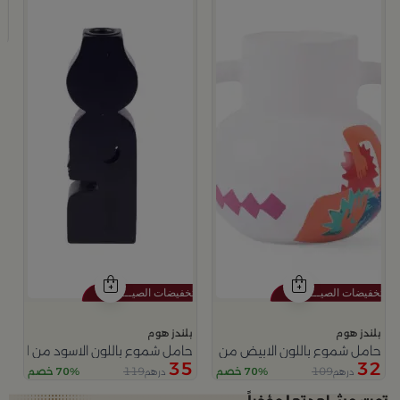
ح
2
بلندز هوم
بلندز هوم
حامل شموع باللون الابيض من امارا
حامل شموع باللون الاسود من ليورا
35
32
119
109
70% خصم
70% خصم
درهم
درهم