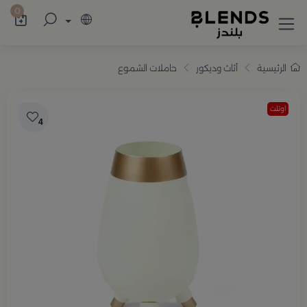
سوّق من بلندز تشكيلة تضم ترامس القهوة والش
0
الرئيسية
أثاث وديكور
حاملات الشموع
اوتلت
4