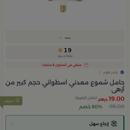
19
نقاط جــــود
متبقي في المخزون
2
منتجات
بلندز هوم
حامل شموع معدني اسطواني حجم كبير من
أزهى
19.00
(شامل الضريبة)
درهم
متوفر
95.00
80% خصم
إرجاع سهل