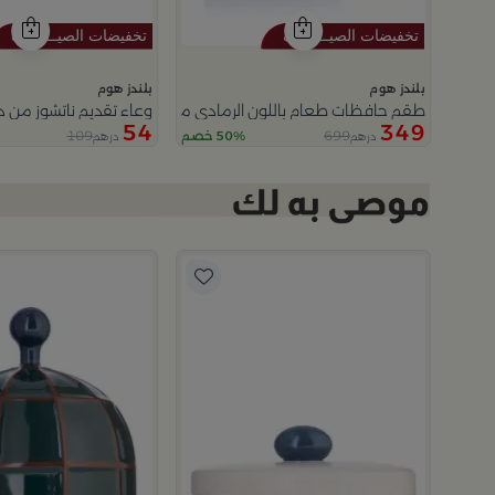
بلندز هوم
بلندز هوم
طقم حافظات طعام باللون الرمادي من أزوريا
وعاء تقديم ناتشوز من دي
54
349
109
699
50% خصم
درهم
درهم
5.0