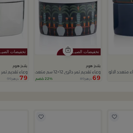
بلندز هوم
بلندز هوم
 متعدد الالوان من ميرلان
وعاء تقديم تمر دائري 12×12 سم متعدد الألوان من السيراميك مع غطاء من سيلورا
وعاء تقديم تمر دائري 12×12 سم فضي من الخزف الحج
79
69
99
89
22% خصم
درهم
درهم