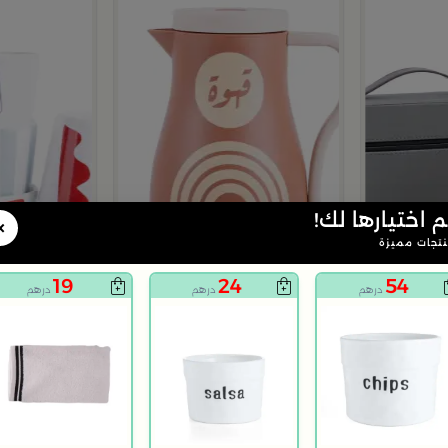
م اختيارها لك!
×
تجات مميزة
19
24
54
درهم
درهم
درهم
3.4
3.0
بلندز هوم
بلندز هوم
من اورورا
ترمس قهوة من سيرافينا
طقم فناجيل قه
129
135
169
50% خصم
20% خصم
درهم
درهم