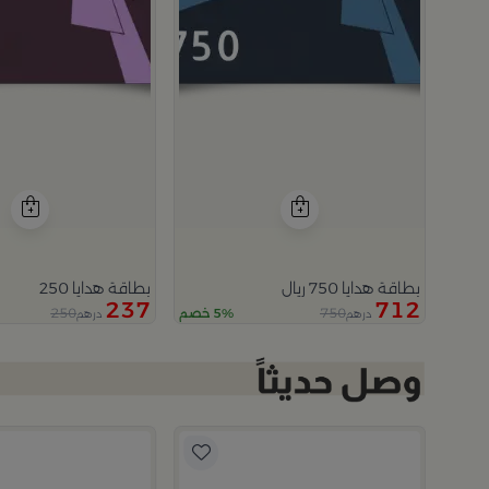
بطاقة هدايا 750 ريال
بطاقة هدايا 250
237
712
250
750
5% خصم
درهم
درهم