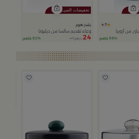
4.7
بلندز هوم
ي من أزوريا
وعاء تقديم سالسا من ديليونا
24
49
55% خصم
51% خصم
درهم
وعاء تقد
29
دره