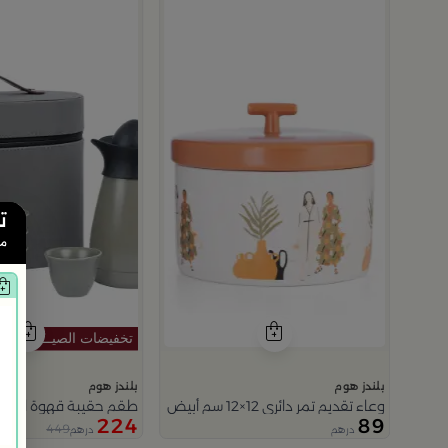
ت
من
بلندز هوم
بلندز هوم
وعاء تقديم تمر دائري 12×12 سم أبيض وبرتقالي من الخزف الحجري بغطاء من المدينة القديمة
طقم حقيبة قهوة السفر 
224
89
449
درهم
درهم