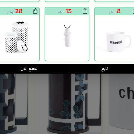
28
13
8
درهم
درهم
درهم
تابع
الدفع الآن