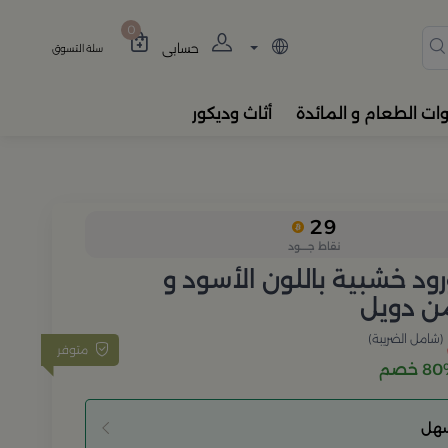
دة، المباخر، والفواحات بتصام
0
حسابي
سلة التسوق
وات الطعام و المائدة
أثاث وديكور
29
نقاط جــــود
ود خشبية باللون الأسود و
ن دويل
(شامل الضريبة)
متوفر
 خصم
سهل