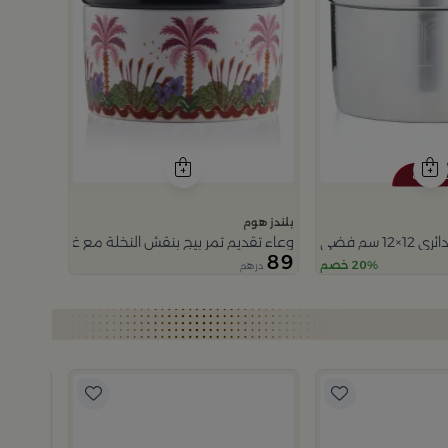
بلندز هوم
ري بغطاء من عسيب
وعاء تقديم تمر بيج بنقش النخلة مع غطاء من نقاء
89
20% خصم
درهم
بلندز هوم