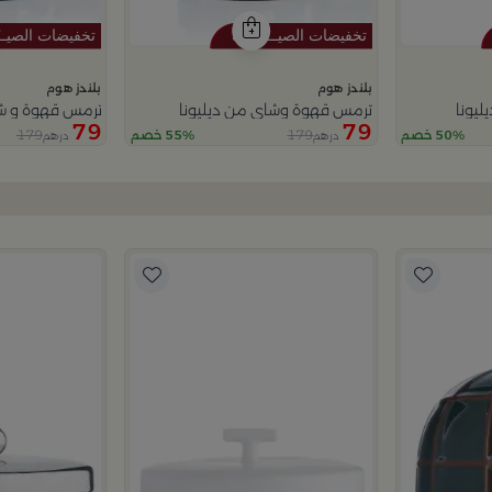
بلندز هوم
بلندز هوم
ليونا
ترمس قهوة وشاي من ديليونا
ترمس قهوة و شا
79
79
179
179
50% خصم
55% خصم
درهم
درهم