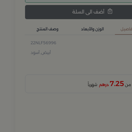
أضف الى السلة
تفاصيل
الوزن والأبعاد
وصف المنتج
22NLF56996
أبيض, أسود
7.25
درهم
شهرياً