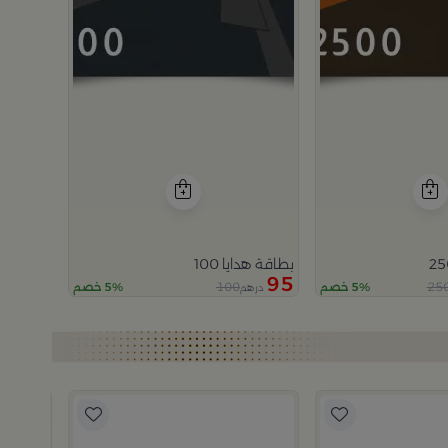
بطاقة هدايا 100
95
100
25
5% خصم
5% خصم
درهم