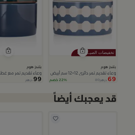
بلندز هوم
بلندز هوم
وعاء تقديم تمر دائري 12×12 سم أبيض وأزرق من الخزف الحجري بغطاء من أزوريا
وعاء تقديم تمر مع غطاء
99
69
89
22% خصم
درهم
درهم
3.5
 من نقاء