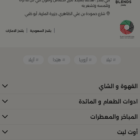
أواني تقديم فاخرة وأطقم مائدة راقية
وتلمسه وتشعر به
شارع حمودة بن علي الظاهري, جزيرة المارية, أبو ظبي
أدوات القهوة والشاي الفريدة
قطع ديكور منزلية تضفي لمسة فنية
|
|
بلندز السعودية
بلندز الامارات
قطع أثاث صغيرة وأكسسوارات مبتكرة
معطرات وإضاءات تضفي أجواءً فريدة في المكان
تيلا
أزوريا
هيْدا
أزيلا
كل ذلك من تشكيلة واسعة مختارة بعناية توازن بين الذوق
العصري والأناقة العملية. تصفّح الأقسام الكاملة عبر:
منتجات
بلندز كاملة (All Products)
القهوة و الشاي
تسوقي أدوات تقديم وضيافة راقية في
ادوات الطعام و المائدة
السعودية
المباخر والمعطرات
إذا كنتِ تبحثين عن أدوات تقديم مميزة لإفطار العائلة أو احتفال
خاص، فستجدين كل ما تحتاجينه لدى
بلندز
. من أطقم الطبخ
أوت ليت
الأنيقة إلى أرفف التقديم والصواني، صُمّمت المنتجات لتمنحك