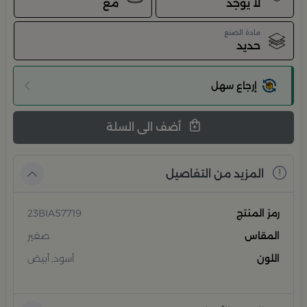
لا يوجد
مع
مادة الصنع
حديد
إرجاع سهل
أضف الى السلة
المزيد من التفاصيل
رمز المنتج
23BIA57719
المقاس
صغير
اللون
أسود, أبيض