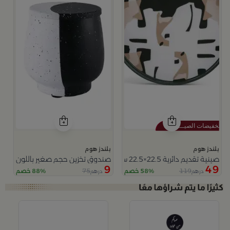
بلندز هوم
بلندز هوم
صينية تقديم دائرية 22.5×22.5 سم أسود وأبيض من الحديد بطباعة تجريدية من سيا
صندوق تخزين حجم صغير باللون الاسود و الابيض 2
9
49
75
119
58% خصم
88% خصم
درهم
درهم