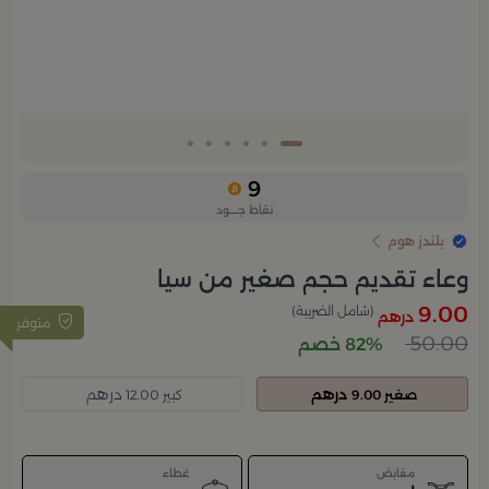
9
نقاط جــــود
بلندز هوم
وعاء تقديم حجم صغير من سيا
9.00
(شامل الضريبة)
درهم
متوفر
50.00
82% خصم
درهم
درهم
صغير 9.00
كبير 12.00
مقابض
غطاء