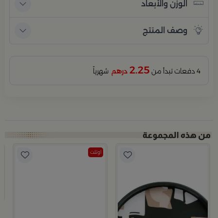
الوزن والأبعاد
وصف المنتج
2.25
4 دفعات تبدأ من
درهم
شهرياً
اوتلت
ن مجموعة سيا
ب
عل
1