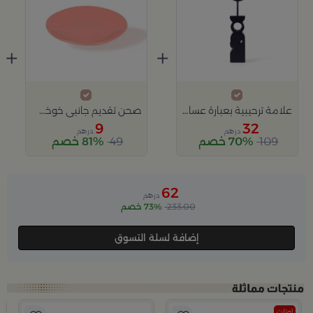
+
+
علامة ترحيبية بعبارة عساكم من عواده من ليورا
صحن تقديم جانبي خوخي من ايلانا
9
32
درهم
درهم
109
70% خصم
49
81% خصم
62
درهم
233.00
73% خصم
إضافة لسلة التسوق
اوتلت