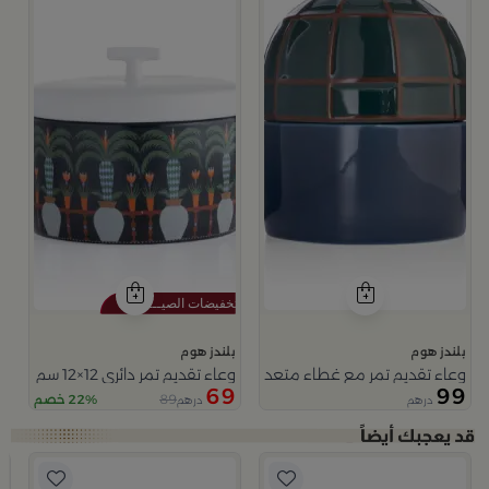
بلندز هوم
بلندز هوم
وعاء تقديم تمر مع غطاء متعدد الالوان من ميرلان
وعاء تقديم تمر دائري 12×12 سم متعدد الألوان من السيراميك مع غطاء من سيلورا
69
99
89
22% خصم
درهم
درهم