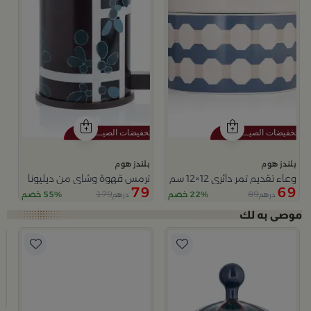
بلندز هوم
بلندز هوم
وعاء تقديم تمر دائري 12×12 سم أبيض وأزرق من الخزف الحجري بغطاء من أزوريا
ترمس قهوة وشاي من ديليونا
79
69
179
89
22% خصم
55% خصم
درهم
درهم
ب
و
9