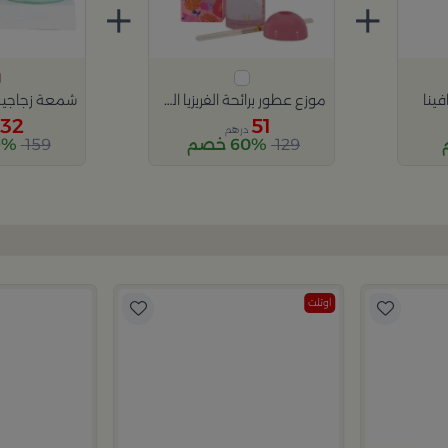
+
+
ينا
موزع عطور برائحة الفريزيا الوردية 300 مل من بلانكا
32
51
درهم
129
60% خصم
159
79% 
اوتلت