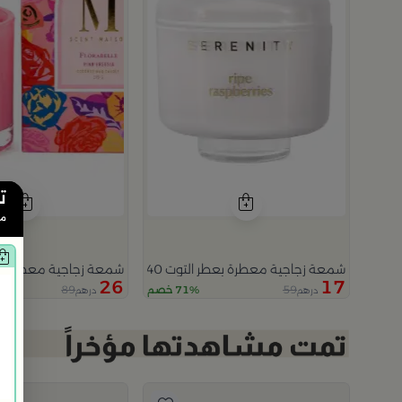
ت
من
شمعة زجاجية معطرة بعطر التوت 840 غرام باللون البيج من سيرافينا
شمعة زجاجية معطرة حجم صغير بينك فر
26
17
89
59
71% خصم
درهم
درهم