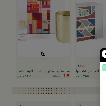
3.5
ون 560 غرام من ارورا
شمعة و معطر برائحة جوز الهند و العنبر مجموعة ايل
18
89
79% خصم
79% خصم
درهم