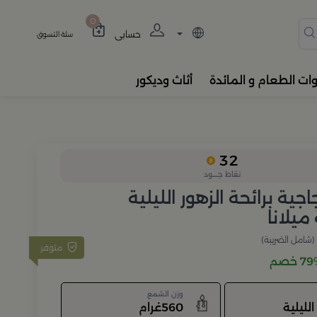
دة، المباخر، والفواحات بتصام
0
حسابي
سلة التسوق
وات الطعام و المائدة
أثاث وديكور
32
نقاط جــــود
ية برائحة الزهور الليلية
يلانا
(شامل الضريبة)
متوفر
 خصم
وزن الشمع
الليلية
560غرام