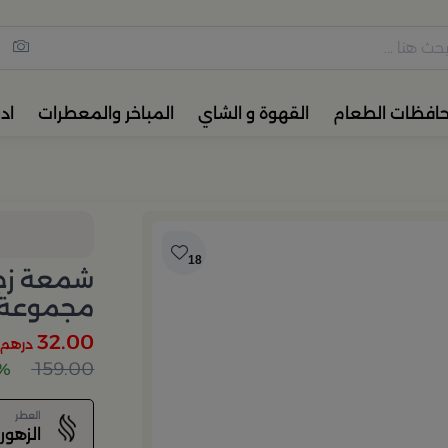
مس القهوة والشاي، أدوات المائ
حافظات الطعام
القهوة و الشاي
المباخر والمعطرات
اد
18
شمعة زجاج
مجموعة م
32.00
درهم
159.00
79%
العطر
الزهور 