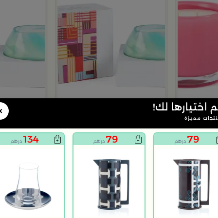
م اختيارها لك!
×
تجات مميزة
134
79
79
درهم
درهم
درهم
يسيا من بلانكا
شمعة زجاجية برائحة جوزالهند والعنبر
شمعة زجاجية برائحة الليم
32
32
159
159
70% خصم
79% خصم
درهم
درهم