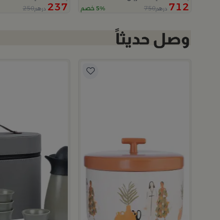
237
712
250
750
5% خصم
درهم
درهم