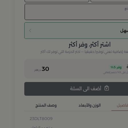
نع
سهل
اشتر أكثر، وفر أكثر
إضافية تعني توفيرا حقيقيا — اختر الحزمة التي توفر لك أكثر
وفر
5%
30
درهم
 على
5%
خصم إضافي
أضف الى السلة
تفاصيل
الوزن والأبعاد
وصف المنتج
23DLT8009