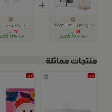
+
موزع عطور برائحة الزهور الليلية من مجموعة ميلانا
تمثال فيل من سيراف
17
18
درهم
درهم
89
79% خصم
59
71% خصم
اوتلت
اوتلت
م