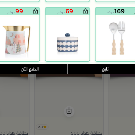
99
69
169
درهم
درهم
درهم
تابع
الدفع الآن
2.1
بطاقة هدايا 500
بطاقة هدايا 2500