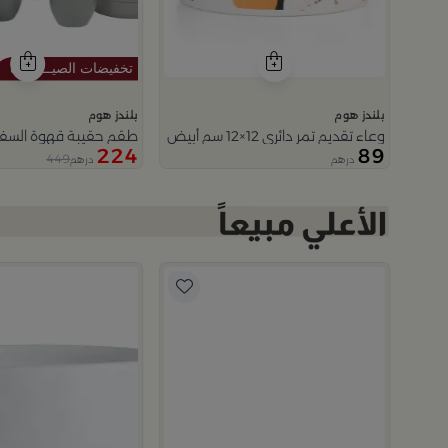
بلندز هوم
بلندز هوم
وعاء تقديم تمر دائري 12×12 سم أبيض وبرتقالي من الخزف الحجري بغطاء من المدينة القديمة
طقم حقيبة قهوة السفر 
224
89
449
درهم
درهم
5.0
ات
م