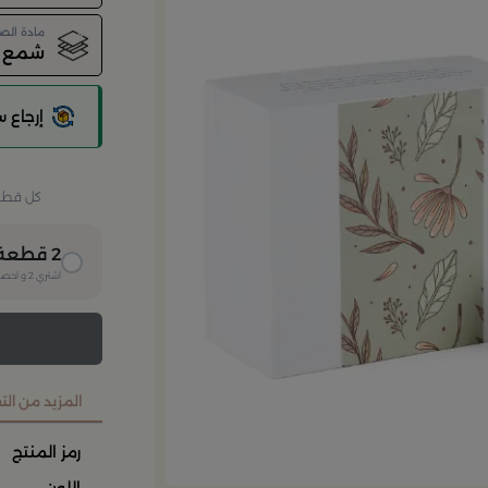
مادة الص
شمع
إرجاع 
كل قطعة 
2
قطعة
اشتري
2
و احصل
المزيد من ال
رمز المنتج