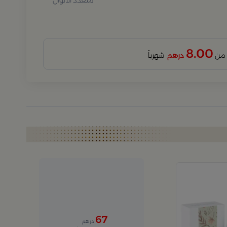
متعدد الالوان
8.00
درهم
شهرياً
67
درهم