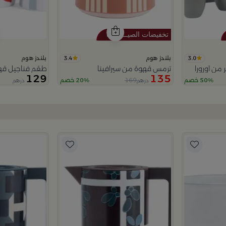
3.4
3.0
بلندز هوم
بلندز هوم
من اورورا
ترمس قهوة من سيرافينا
طقم فناجيل قه
129
135
169
50% خصم
20% خصم
درهم
درهم