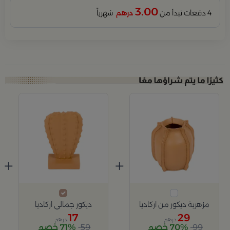
3.00
4 دفعات تبدأ من
درهم
شهرياً
+
+
مزهرية ديكور من اركاديا
ديكور جمالي اركاديا
17
29
درهم
درهم
99
70% خصم
59
71% خصم