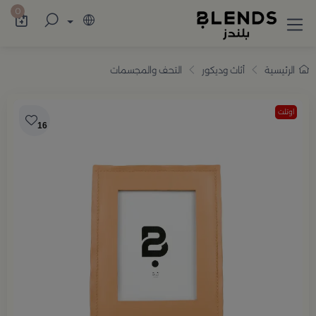
سوّق من بلندز تشكيلة تضم ترامس القهوة والش
0
الرئيسية
أثاث وديكور
التحف والمجسمات
اوتلت
16