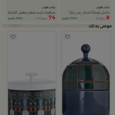
بلندز هوم
بلندز هوم
حامل فرشاة اسنان من جايا
مزهرية حجم صغير بنقش النخلة من 
74
8
149
39
79% خصم
50% خصم
درهم
درهم
ب
وعا
9