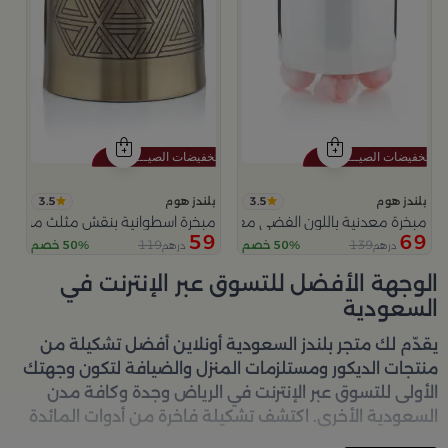
3.5
3.5
بلندز هوم
بلندز هوم
مبخرة معدنية باللون الفضي مع قواعد دائرية من ملاذ
مبخرة اسطوانية بنقش مثلث من عس
59
69
119
139
50% خصم
50% خصم
درهم
درهم
الوجهة الأفضل للتسوق عبر الإنترنت في
السعودية
يقدّم لك متجر
بلندز السعودية أونلاين
أفضل تشكيلة من
منتجات الديكور ومستلزمات المنزل والضيافة لتكون وجهتك
الأولى للتسوق عبر الإنترنت في الرياض وجدة وكافة مدن
السعودية الأخرى. اكتشف تشكيلة فاخرة من أدوات المائدة
والأواني والمباخر والإكسسوارات الأنيقة التي تضفي لمسة