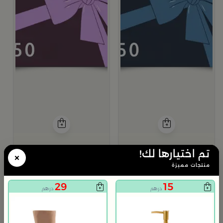
تم اختيارها لك!
×
بطاقة هدايا 750 ريال
بطاقة هدايا 250
منتجات مميزة
237
712
250
750
5% خصم
5% خصم
درهم
درهم
29
15
درهم
درهم