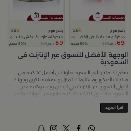
3.5
3.5
بلندز هوم
بلندز هوم
مبخرة معدنية باللون الفضي مع قواعد دائرية من ملاذ
مبخرة اسطوانية بنقش مثلث من عس
59
69
119
139
50% خصم
50% خصم
درهم
درهم
الوجهة الأفضل للتسوق عبر الإنترنت في
السعودية
يقدّم لك متجر
بلندز السعودية أونلاين
أفضل تشكيلة من
منتجات الديكور ومستلزمات المنزل والضيافة لتكون وجهتك
الأولى للتسوق عبر الإنترنت في الرياض وجدة وكافة مدن
السعودية الأخرى. اكتشف تشكيلة فاخرة من أدوات المائدة
والأواني والمباخر والإكسسوارات الأنيقة التي تضفي لمسة
جمالية على كل زاوية في منزلك – كل ذلك وأكثر في مكان واحد.
اقرأ المزيد
تصفّحي الآن عبر الرابط:
تسوق في متجر بلن‌ــدز أونلاين (Blends
Home)