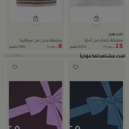
بلندز هوم
منشفة حمام من امايا
منشفة يدين من سيرافينا
8
15
39
79
81% خصم
79% خصم
درهم
درهم
ب
5