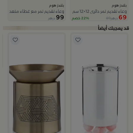
بلندز هوم
بلندز هوم
وعاء تقديم تمر دائري 12×12 سم أبيض وأزرق من الخزف الحجري بغطاء من أزوريا
وعاء تقديم تمر مع غطاء متعدد الالو
99
69
89
22% خصم
درهم
درهم
من نقاء
ب
م
9