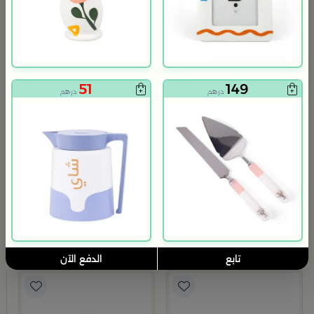
51
149
درهم
درهم
3.0
بلندز هوم
بلندز هوم
وعاء تقديم تمر دائري 12×12 سم أبيض وبرتقالي من الخزف الحجري بغطاء من المدينة القديمة
طقم حقيبة قهوة السفر من اورورا
224
89
449
50% خصم
درهم
درهم
تابع
الدفع الآن