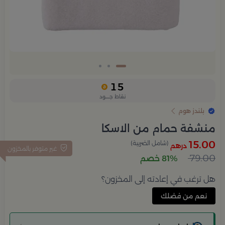
15
نقاط جــــود
بلندز هوم
منشفة حمام من الاسكا
15.00
(شامل الضريبة)
درهم
غير متوفر بالمخزون
79.00
81% خصم
هل ترغب في إعادته إلى المخزون؟
نعم من فضلك