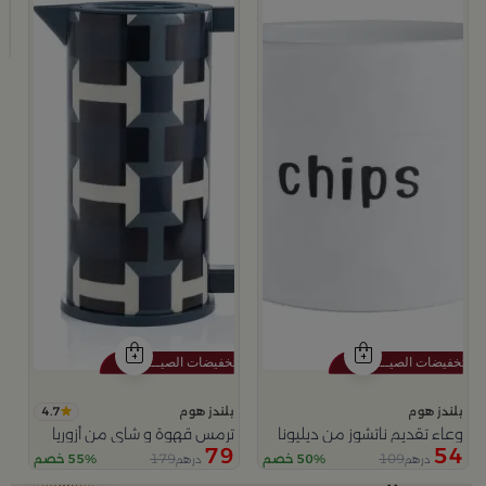
ب
ت
9
4.7
بلندز هوم
بلندز هوم
وعاء تقديم ناتشوز من ديليونا
ترمس قهوة و شاي من أزوريا
79
54
179
109
50% خصم
55% خصم
درهم
درهم