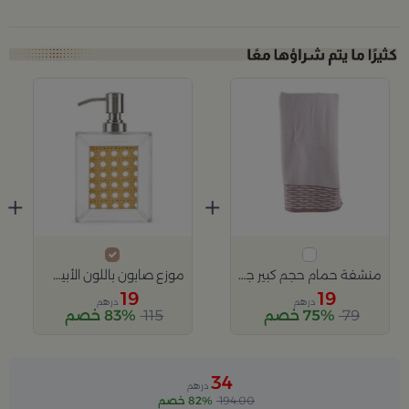
+
+
منشفة حمام حجم كبير جداً باللون الابيض و البني من امايا
موزع صابون باللون الأبيض مع شبك ذهبي
19
19
درهم
درهم
79
75% خصم
115
83% خصم
34
درهم
194.00
82% خصم